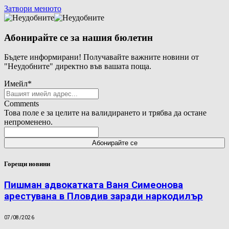
Затвори менюто
Абонирайте се за нашия бюлетин
Бъдете информирани! Получавайте важните новини от
"Неудобните" директно във вашата поща.
Имейл
*
Comments
Това поле е за целите на валидирането и трябва да остане
непроменено.
Горещи новини
Пишман адвокатката Ваня Симеонова
арестувана в Пловдив заради наркодилър
07/08/2026