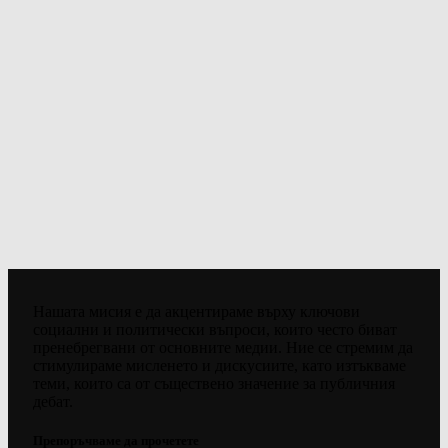
Нашата мисия е да акцентираме върху ключови
социални и политически въпроси, които често биват
пренебрегвани от основните медии. Ние се стремим да
стимулираме мисленето и дискусиите, като изтъкваме
теми, които са от съществено значение за публичния
дебат.
Препоръчваме да прочетете