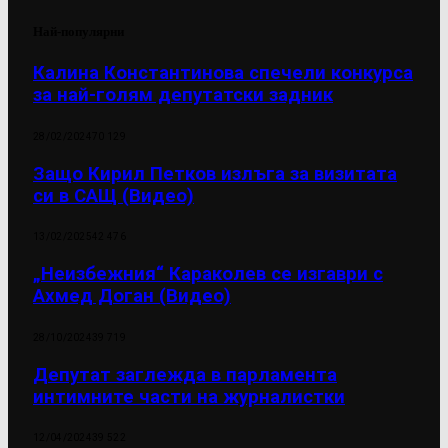
Най-популярни
Калина Константинова спечели конкурса
за най-голям депутатски задник
28/02/2024
70 129
Защо Кирил Петков излъга за визитата
си в САЩ (Видео)
13/02/2025
42 476
„Неизбежния“ Караколев се изгаври с
Ахмед Доган (Видео)
28/10/2024
39 719
Депутат заглежда в парламента
интимните части на журналистки
12/04/2024
39 522