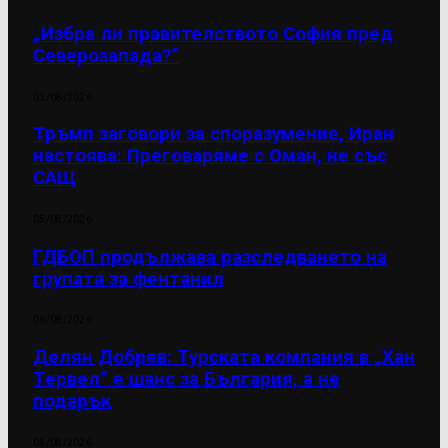
„Избра ли правителството София пред
Северозапада?“
03/08/2026
Тръмп заговори за споразумение, Иран
настоява: Преговаряме с Оман, не със
САЩ
05/08/2026
ГДБОП продължава разследването на
групата за фентанил
06/08/2026
Делян Добрев: Турската компания в „Хан
Тервел“ е шанс за България, а не
подарък
05/08/2026