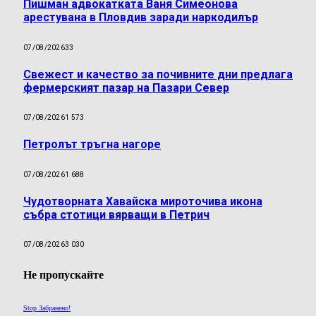
Пишман адвокатката Ваня Симеонова
арестувана в Пловдив заради наркодилър
07/08/2026
33
Свежест и качество за почивните дни предлага
фермерският пазар на Пазари Север
07/08/2026
1 573
Петролът тръгна нагоре
07/08/2026
1 688
Чудотворната Хавайска мироточива икона
събра стотици вярващи в Петрич
07/08/2026
3 030
Не пропускайте
Stop Забранено!