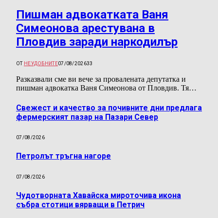
Пишман адвокатката Ваня
Симеонова арестувана в
Пловдив заради наркодилър
ОТ
НЕУДОБНИТЕ
07/08/2026
33
Разказвали сме ви вече за провалената депутатка и
пишман адвокатка Ваня Симеонова от Пловдив. Тя…
Свежест и качество за почивните дни предлага
фермерският пазар на Пазари Север
07/08/2026
Петролът тръгна нагоре
07/08/2026
Чудотворната Хавайска мироточива икона
събра стотици вярващи в Петрич