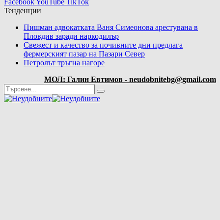
Facebook
YouTube
TikTok
Тенденции
Пишман адвокатката Ваня Симеонова арестувана в
Пловдив заради наркодилър
Свежест и качество за почивните дни предлага
фермерският пазар на Пазари Север
Петролът тръгна нагоре
МОЛ: Галин Евтимов - neudobnitebg@gmail.com