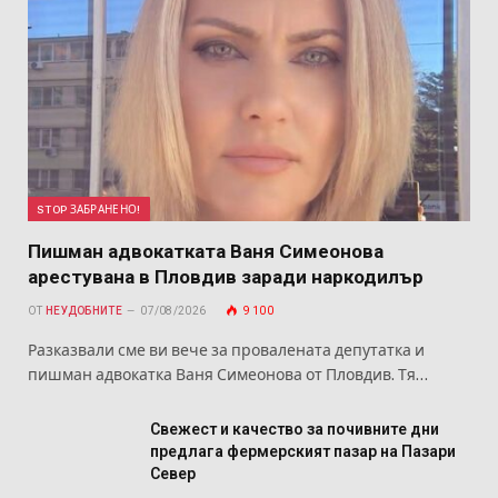
STOP ЗАБРАНЕНО!
Пишман адвокатката Ваня Симеонова
арестувана в Пловдив заради наркодилър
ОТ
НЕУДОБНИТЕ
07/08/2026
9 100
Разказвали сме ви вече за провалената депутатка и
пишман адвокатка Ваня Симеонова от Пловдив. Тя…
Свежест и качество за почивните дни
предлага фермерският пазар на Пазари
Север