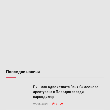
Последни новини
Пишман адвокатката Ваня Симеонова
арестувана в Пловдив заради
наркодилър
07/08/2026
9 100