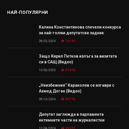
НАЙ-ПОПУЛЯРНИ
Калина Константинова спечели конкурса
за най-голям депутатски задник
28/02/2024
70 130
Защо Кирил Петков излъга за визитата
си в САЩ (Видео)
13/02/2025
42 476
„Неизбежния“ Караколев се изгаври с
Ахмед Доган (Видео)
28/10/2024
39 719
Депутат заглежда в парламента
интимните части на журналистки
12/04/2024
39 522