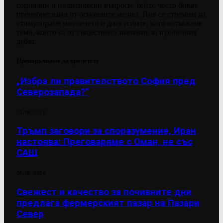
социални и политически въпроси, които често биват
пренебрегвани от основните медии. Ние се стремим да
стимулираме мисленето и дискусиите, като изтъкваме
теми, които са от съществено значение за публичния
дебат.
Препоръчваме да прочетете
„Избра ли правителството София пред
Северозапада?“
03/08/2026
Тръмп заговори за споразумение, Иран
настоява: Преговаряме с Оман, не със
САЩ
05/08/2026
Свежест и качество за почивните дни
предлага фермерският пазар на Пазари
Север