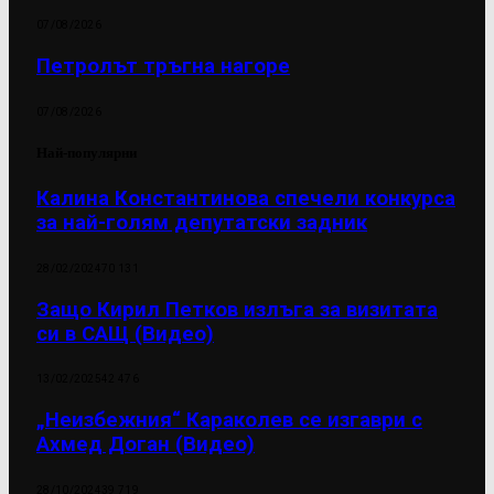
07/08/2026
Петролът тръгна нагоре
07/08/2026
Най-популярни
Калина Константинова спечели конкурса
за най-голям депутатски задник
28/02/2024
70 131
Защо Кирил Петков излъга за визитата
си в САЩ (Видео)
13/02/2025
42 476
„Неизбежния“ Караколев се изгаври с
Ахмед Доган (Видео)
28/10/2024
39 719