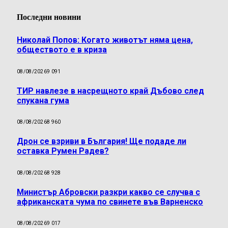
Последни новини
Николай Попов: Когато животът няма цена,
обществото е в криза
08/08/2026
9 091
ТИР навлезе в насрещното край Дъбово след
спукана гума
08/08/2026
8 960
Дрон се взриви в България! Ще подаде ли
оставка Румен Радев?
08/08/2026
8 928
Министър Абровски разкри какво се случва с
африканската чума по свинете във Варненско
08/08/2026
9 017