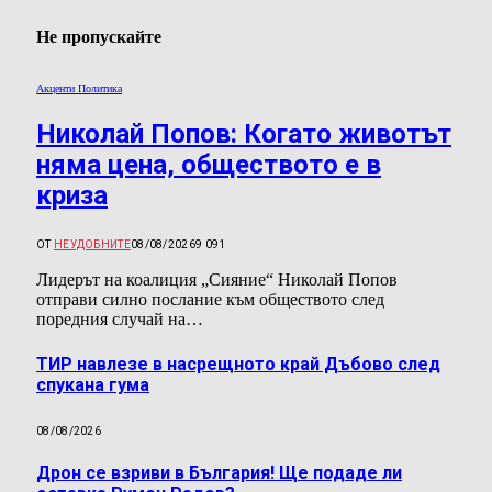
Не пропускайте
Акценти Политика
Николай Попов: Когато животът
няма цена, обществото е в
криза
ОТ
НЕУДОБНИТЕ
08/08/2026
9 091
Лидерът на коалиция „Сияние“ Николай Попов
отправи силно послание към обществото след
поредния случай на…
ТИР навлезе в насрещното край Дъбово след
спукана гума
08/08/2026
Дрон се взриви в България! Ще подаде ли