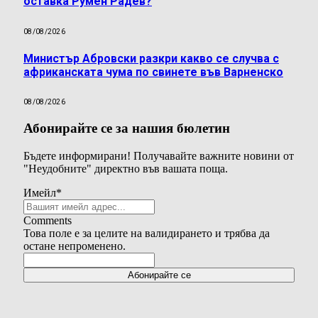
оставка Румен Радев?
08/08/2026
Министър Абровски разкри какво се случва с
африканската чума по свинете във Варненско
08/08/2026
Абонирайте се за нашия бюлетин
Бъдете информирани! Получавайте важните новини от
"Неудобните" директно във вашата поща.
Имейл
*
Comments
Това поле е за целите на валидирането и трябва да
остане непроменено.