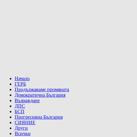
Начало
ГЕРБ
Продължаваме промяната
Демократична България
Възраждане
ДПС
БСП
Прогресивна България
СИЯНИЕ
Други
Всички