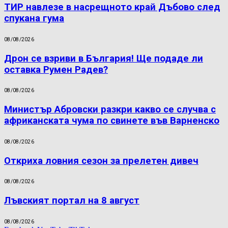
ТИР навлезе в насрещното край Дъбово след
спукана гума
08/08/2026
Дрон се взриви в България! Ще подаде ли
оставка Румен Радев?
08/08/2026
Министър Абровски разкри какво се случва с
африканската чума по свинете във Варненско
08/08/2026
Откриха ловния сезон за прелетен дивеч
08/08/2026
Лъвският портал на 8 август
08/08/2026