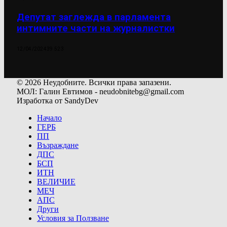
Депутат заглежда в парламента
интимните части на журналистки
12/04/2024
39 523
© 2026 Неудобните. Всички права запазени.
МОЛ: Галин Евтимов - neudobnitebg@gmail.com
Изработка от SandyDev
Начало
ГЕРБ
ПП
Възраждане
ДПС
БСП
ИТН
ВЕЛИЧИЕ
МЕЧ
АПС
Други
Условия за Ползване