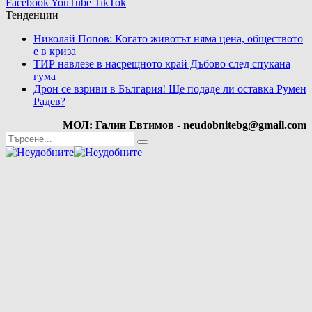
Facebook
YouTube
TikTok
Тенденции
Николай Попов: Когато животът няма цена, обществото
е в криза
ТИР навлезе в насрещното край Дъбово след спукана
гума
Дрон се взриви в България! Ще подаде ли оставка Румен
Радев?
МОЛ: Галин Евтимов - neudobnitebg@gmail.com