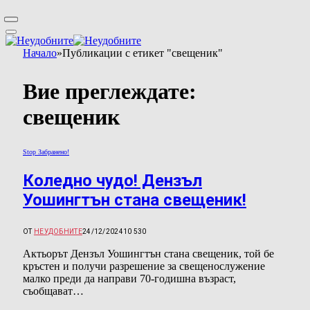
Начало
»
Публикации с етикет "свещеник"
Вие преглеждате:
свещеник
Stop Забранено!
Коледно чудо! Дензъл
Уошингтън стана свещеник!
ОТ
НЕУДОБНИТЕ
24/12/2024
10 530
Актьорът Дензъл Уошингтън стана свещеник, той бе
кръстен и получи разрешение за свещенослужение
малко преди да направи 70-годишна възраст,
съобщават…