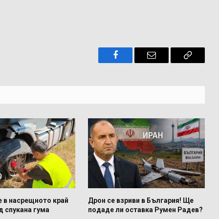
Facebook
Имейл
Копира
връзкат
е в насрещното край
Дрон се взриви в България! Ще
д спукана гума
подаде ли оставка Румен Радев?