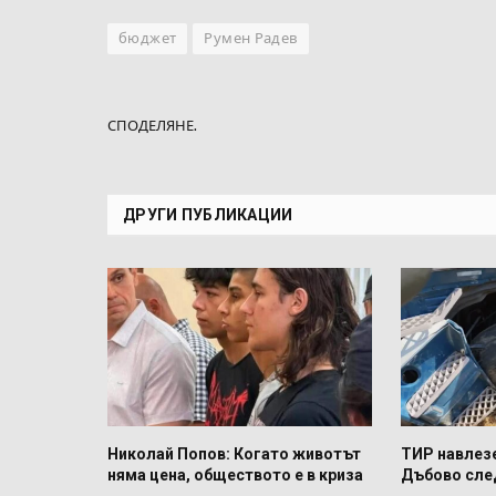
бюджет
Румен Радев
СПОДЕЛЯНЕ.
ДРУГИ ПУБЛИКАЦИИ
Николай Попов: Когато животът
ТИР навлез
няма цена, обществото е в криза
Дъбово сле