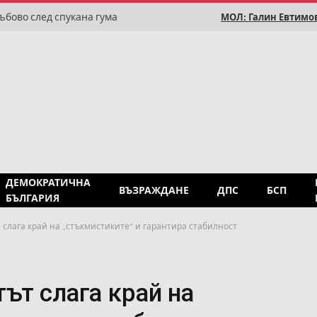
ъбово след спукана гума
МОЛ: Галин Евтимов
ДЕМОКРАТИЧНА
ВЪЗРАЖДАНЕ
ДПС
БСП
БЪЛГАРИЯ
 слага край на „стъкмистиките“ и гарантира стабилност
ът слага край на