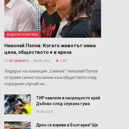
АКЦЕНТИ ПОЛИТИКА
Николай Попов: Когато животът няма
цена, обществото е в криза
ОТ
НЕУДОБНИТЕ
08/08/2026
5 047
Лидерът на коалиция „Сияние“ Николай Попов
отправи силно послание към обществото след
поредния случай на…
ТИР навлезе в насрещното край
Дъбово след спукана гума
08/08/2026
Дрон се взриви в България! Ще