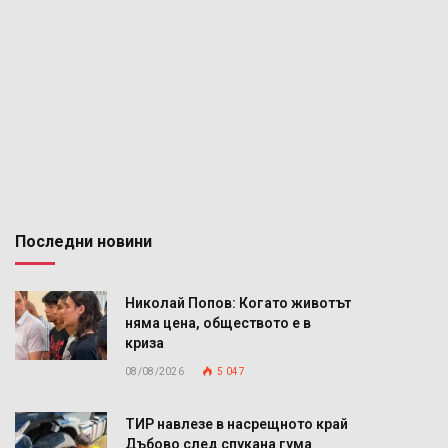
Последни новини
Николай Попов: Когато животът
няма цена, обществото е в
криза
08/08/2026
5 047
ТИР навлезе в насрещното край
Дъбово след спукана гума