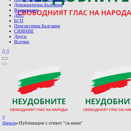
Демократична България
Възраждане
ДПС
БСП
Прогресивна България
СИЯНИЕ
Други
Всички
Начало
»
Публикации с етикет "св.нина"