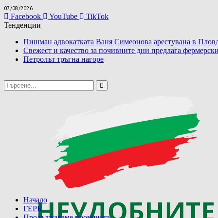
07/08/2026
Facebook
YouTube
TikTok
Тенденции
Пишман адвокатката Ваня Симеонова арестувана в Пловд
Свежест и качество за почивните дни предлага фермерски
Петролът тръгна нагоре
Начало
ГЕРБ
Продължаваме промяната