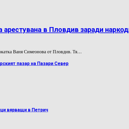
 арестувана в Пловдив заради нарко
двокатка Ваня Симеонова от Пловдив. Тя…
рският пазар на Пазари Север
ци вярващи в Петрич