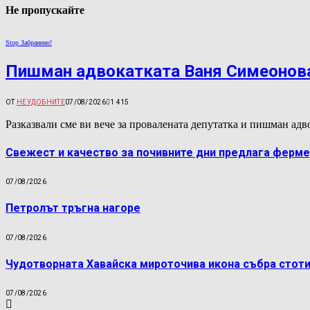
Не пропускайте
Stop Забранено!
Пишман адвокатката Ваня Симеонова
ОТ
НЕУДОБНИТЕ
07/08/2026
1 415
Разказвали сме ви вече за провалената депутатка и пишман а
Свежест и качество за почивните дни предлага ферме
07/08/2026
Петролът тръгна нагоре
07/08/2026
Чудотворната Хавайска мироточива икона събра стоти
07/08/2026