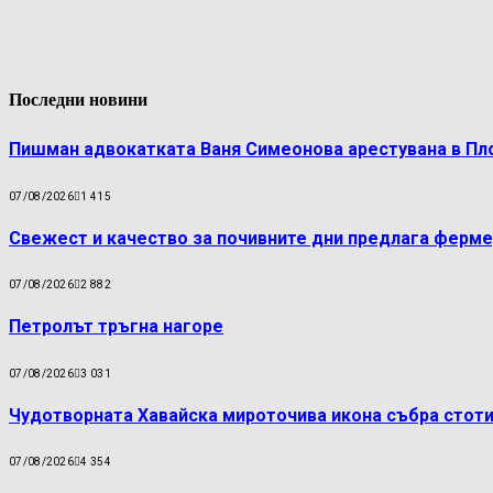
Последни новини
Пишман адвокатката Ваня Симеонова арестувана в Пл
07/08/2026
1 415
Свежест и качество за почивните дни предлага ферме
07/08/2026
2 882
Петролът тръгна нагоре
07/08/2026
3 031
Чудотворната Хавайска мироточива икона събра стоти
07/08/2026
4 354