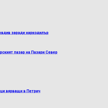
овдив заради наркодилър
рският пазар на Пазари Север
ци вярващи в Петрич