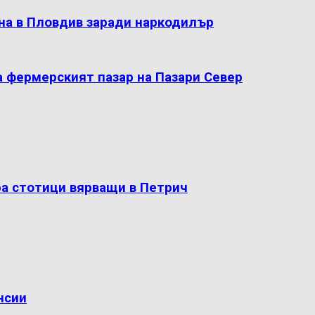
на в Пловдив заради наркодилър
а фермерският пазар на Пазари Север
ра стотици вярващи в Петрич
нсии