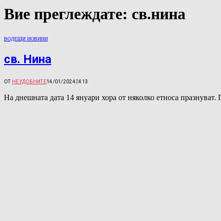
Вие преглеждате:
св.нина
ВОДЕЩИ НОВИНИ
св. Нина
ОТ
НЕУДОБНИТЕ
14/01/2024
413
На днешната дата 14 януари хора от няколко етноса празнуват