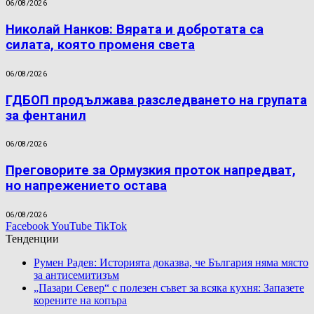
06/08/2026
Николай Нанков: Вярата и добротата са
силата, която променя света
06/08/2026
ГДБОП продължава разследването на групата
за фентанил
06/08/2026
Преговорите за Ормузкия проток напредват,
но напрежението остава
06/08/2026
Facebook
YouTube
TikTok
Тенденции
Румен Радев: Историята доказва, че България няма място
за антисемитизъм
„Пазари Север“ с полезен съвет за всяка кухня: Запазете
корените на копъра