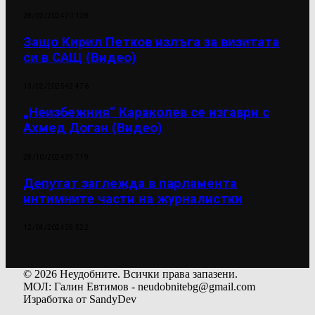
28/02/2024
70 128
Защо Кирил Петков излъга за визитата
си в САЩ (Видео)
13/02/2025
42 476
„Неизбежния“ Караколев се изгаври с
Ахмед Доган (Видео)
28/10/2024
39 719
Депутат заглежда в парламента
интимните части на журналистки
12/04/2024
39 522
© 2026 Неудобните. Всички права запазени.
МОЛ: Галин Евтимов - neudobnitebg@gmail.com
Изработка от SandyDev