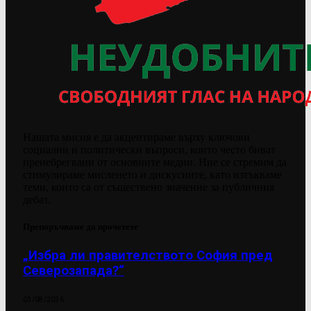
Нашата мисия е да акцентираме върху ключови
социални и политически въпроси, които често биват
пренебрегвани от основните медии. Ние се стремим да
стимулираме мисленето и дискусиите, като изтъкваме
теми, които са от съществено значение за публичния
дебат.
Препоръчваме да прочетете
„Избра ли правителството София пред
Северозапада?“
03/08/2026