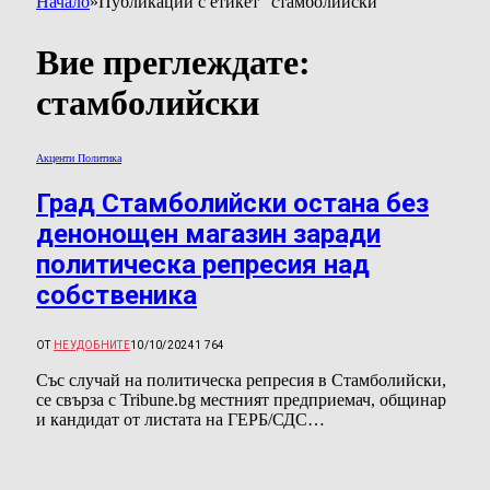
Начало
»
Публикации с етикет "стамболийски"
Вие преглеждате:
стамболийски
Акценти Политика
Град Стамболийски остана без
денонощен магазин заради
политическа репресия над
собственика
ОТ
НЕУДОБНИТЕ
10/10/2024
1 764
Със случай на политическа репресия в Стамболийски,
се свърза с Tribune.bg местният предприемач, общинар
и кандидат от листата на ГЕРБ/СДС…