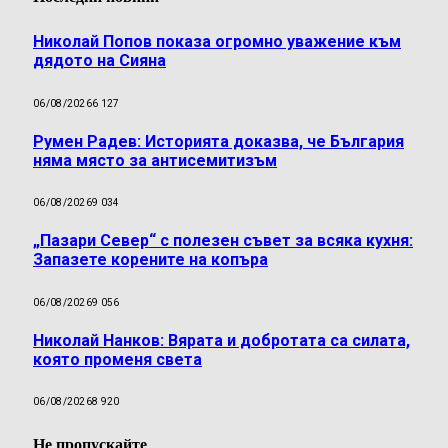
Николай Попов показа огромно уважение към
дядото на Сияна
06/08/2026
6 127
Румен Радев: Историята доказва, че България
няма място за антисемитизъм
06/08/2026
9 034
„Пазари Север“ с полезен съвет за всяка кухня:
Запазете корените на копъра
06/08/2026
9 056
Николай Нанков: Вярата и добротата са силата,
която променя света
06/08/2026
8 920
Не пропускайте