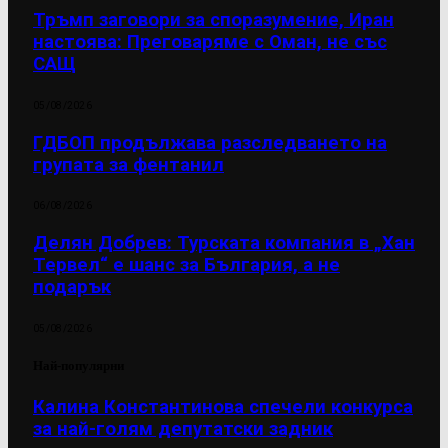
Тръмп заговори за споразумение, Иран
настоява: Преговаряме с Оман, не със
САЩ
05/08/2026
ГДБОП продължава разследването на
групата за фентанил
06/08/2026
Делян Добрев: Турската компания в „Хан
Тервел“ е шанс за България, а не
подарък
05/08/2026
Най-популярни
Калина Константинова спечели конкурса
за най-голям депутатски задник