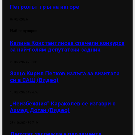
Петролът тръгна нагоре
07/08/2026
Най-популярни
Калина Константинова спечели конкурса
за най-голям депутатски задник
28/02/2024
70 131
Защо Кирил Петков излъга за визитата
си в САЩ (Видео)
13/02/2025
42 476
„Неизбежния“ Караколев се изгаври с
Ахмед Доган (Видео)
28/10/2024
39 719
Депутат заглежда в парламента