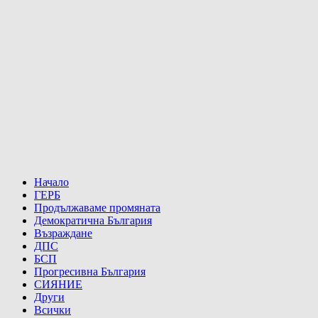
Начало
ГЕРБ
Продължаваме промяната
Демократична България
Възраждане
ДПС
БСП
Прогресивна България
СИЯНИЕ
Други
Всички