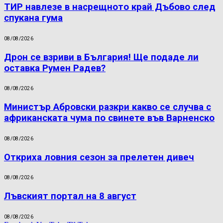
ТИР навлезе в насрещното край Дъбово след
спукана гума
08/08/2026
Дрон се взриви в България! Ще подаде ли
оставка Румен Радев?
08/08/2026
Министър Абровски разкри какво се случва с
африканската чума по свинете във Варненско
08/08/2026
Откриха ловния сезон за прелетен дивеч
08/08/2026
Лъвският портал на 8 август
08/08/2026