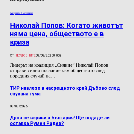
Акценти Политика
Николай Попов: Когато животът
няма цена, обществото е в
криза
ОТ
НЕУДОБНИТЕ
08/08/2026
8 002
Лидерът на коалиция „Сияние“ Николай Попов
отправи силно послание към обществото след
поредния случай на…
ТИР навлезе в насрещното край Дъбово след
спукана гума
08/08/2026
Дрон се взриви в България! Ще подаде ли
оставка Румен Радев?