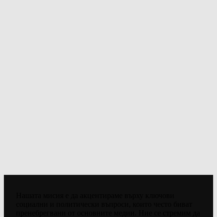
Нашата мисия е да акцентираме върху ключови
социални и политически въпроси, които често биват
пренебрегвани от основните медии. Ние се стремим да