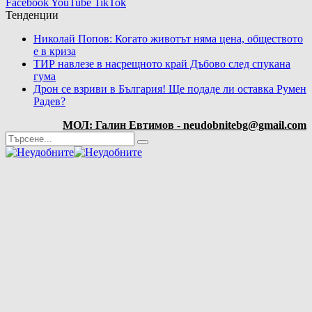
Facebook
YouTube
TikTok
Тенденции
Николай Попов: Когато животът няма цена, обществото
е в криза
ТИР навлезе в насрещното край Дъбово след спукана
гума
Дрон се взриви в България! Ще подаде ли оставка Румен
Радев?
МОЛ: Галин Евтимов - neudobnitebg@gmail.com