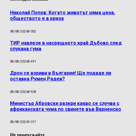
Николай Попов: Когато животът няма цена,
обществото е в криза
08/08/2026
8 002
ТИР навлезе в насрещното край Дъбово след
спукана гума
08/08/2026
8 491
Дрон се взриви в България! Ще подаде ли
оставка Румен Радев?
08/08/2026
8 928
Министър Абровски разкри какво се случва с
африканската чума по свинете във Варненско
08/08/2026
9 017
Не пропускайте