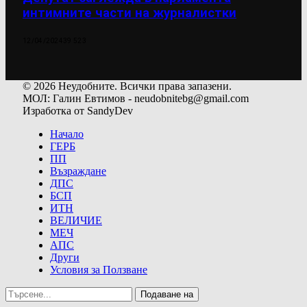
интимните части на журналистки
12/04/2024
39 523
© 2026 Неудобните. Всички права запазени.
МОЛ: Галин Евтимов - neudobnitebg@gmail.com
Изработка от SandyDev
Начало
ГЕРБ
ПП
Възраждане
ДПС
БСП
ИТН
ВЕЛИЧИЕ
МЕЧ
АПС
Други
Условия за Ползване
Подаване на