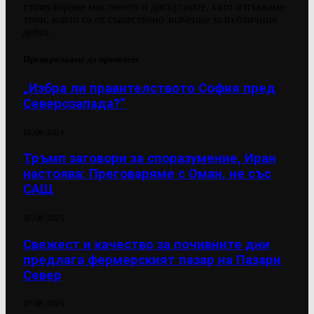
стимулираме мисленето и дискусиите, като изтъкваме
теми, които са от съществено значение за публичния
дебат.
Препоръчваме да прочетете
„Избра ли правителството София пред
Северозапада?“
03/08/2026
Тръмп заговори за споразумение, Иран
настоява: Преговаряме с Оман, не със
САЩ
05/08/2026
Свежест и качество за почивните дни
предлага фермерският пазар на Пазари
Север
07/08/2026