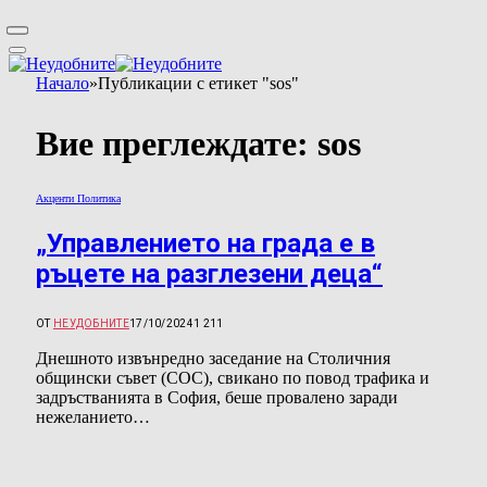
Начало
»
Публикации с етикет "sos"
Вие преглеждате:
sos
Акценти Политика
„Управлението на града е в
ръцете на разглезени деца“
ОТ
НЕУДОБНИТЕ
17/10/2024
1 211
Днешното извънредно заседание на Столичния
общински съвет (СОС), свикано по повод трафика и
задръстванията в София, беше провалено заради
нежеланието…