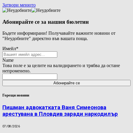
Затвори менюто
Абонирайте се за нашия бюлетин
Бъдете информирани! Получавайте важните новини от
"Неудобните" директно във вашата поща.
Имейл
*
Name
Това поле е за целите на валидирането и трябва да остане
непроменено.
Горещи новини
Пишман адвокатката Ваня Симеонова
арестувана в Пловдив заради наркодилър
07/08/2026