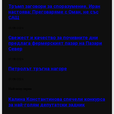
Тръмп заговори за споразумение, Иран
настоява: Преговаряме с Оман, не със
САЩ
05/08/2026
Свежест и качество за почивните дни
предлага фермерският пазар на Пазари
Север
07/08/2026
Петролът тръгна нагоре
07/08/2026
Най-популярни
Калина Константинова спечели конкурса
за най-голям депутатски задник