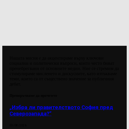
Нашата мисия е да акцентираме върху ключови
социални и политически въпроси, които често биват
пренебрегвани от основните медии. Ние се стремим да
стимулираме мисленето и дискусиите, като изтъкваме
теми, които са от съществено значение за публичния
дебат.
Препоръчваме да прочетете
„Избра ли правителството София пред
Северозапада?“
03/08/2026