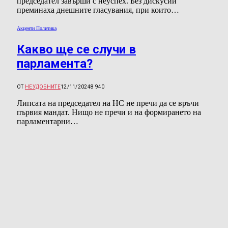
председател завърши с неуспех. Без дискусии
преминаха днешните гласувания, при които…
Акценти Политика
Какво ще се случи в
парламента?
ОТ
НЕУДОБНИТЕ
12/11/2024
8 940
Липсата на председател на НС не пречи да се връчи
първия мандат. Нищо не пречи и на формирането на
парламентарни…