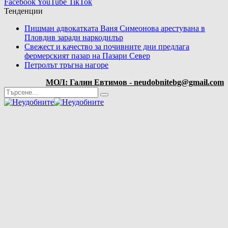
Facebook
YouTube
TikTok
Тенденции
Пишман адвокатката Ваня Симеонова арестувана в
Пловдив заради наркодилър
Свежест и качество за почивните дни предлага
фермерският пазар на Пазари Север
Петролът тръгна нагоре
МОЛ: Галин Евтимов - neudobnitebg@gmail.com