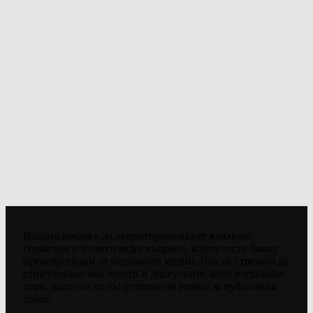
Нашата мисия е да акцентираме върху ключови
социални и политически въпроси, които често биват
пренебрегвани от основните медии. Ние се стремим да
стимулираме мисленето и дискусиите, като изтъкваме
теми, които са от съществено значение за публичния
дебат.