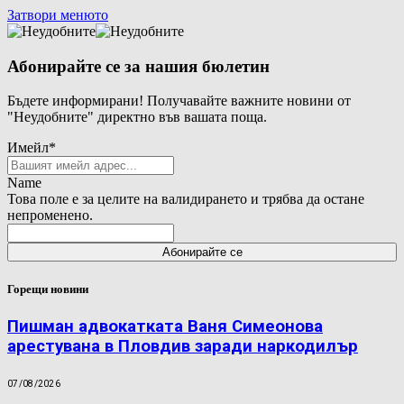
Затвори менюто
Абонирайте се за нашия бюлетин
Бъдете информирани! Получавайте важните новини от
"Неудобните" директно във вашата поща.
Имейл
*
Name
Това поле е за целите на валидирането и трябва да остане
непроменено.
Горещи новини
Пишман адвокатката Ваня Симеонова
арестувана в Пловдив заради наркодилър
07/08/2026