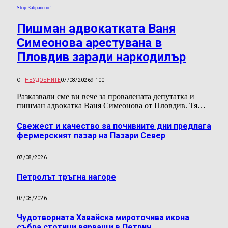
Stop Забранено!
Пишман адвокатката Ваня
Симеонова арестувана в
Пловдив заради наркодилър
ОТ
НЕУДОБНИТЕ
07/08/2026
9 100
Разказвали сме ви вече за провалената депутатка и
пишман адвокатка Ваня Симеонова от Пловдив. Тя…
Свежест и качество за почивните дни предлага
фермерският пазар на Пазари Север
07/08/2026
Петролът тръгна нагоре
07/08/2026
Чудотворната Хавайска мироточива икона
събра стотици вярващи в Петрич