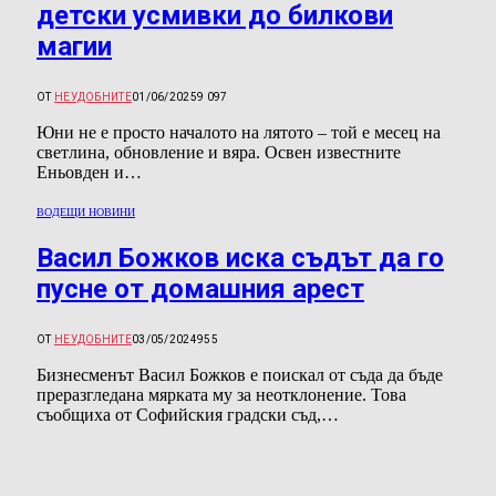
детски усмивки до билкови
магии
ОТ
НЕУДОБНИТЕ
01/06/2025
9 097
Юни не е просто началото на лятото – той е месец на
светлина, обновление и вяра. Освен известните
Еньовден и…
ВОДЕЩИ НОВИНИ
Васил Божков иска съдът да го
пусне от домашния арест
ОТ
НЕУДОБНИТЕ
03/05/2024
955
Бизнесменът Васил Божков е поискал от съда да бъде
преразгледана мярката му за неотклонение. Това
съобщиха от Софийския градски съд,…