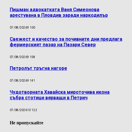
Пишман адвокатката Ваня Симеонова
арестувана в Пловдив заради наркодилър
07/08/2026
9 100
Свежест и качество за почивните дни предлага
фермерският пазар на Пазари Север
07/08/2026
9 158
Петролът тръгна нагоре
07/08/2026
9 141
Чудотворната Хавайска мироточива икона
събра стотици вярващи в Петрич
07/08/2026
10 122
Не пропускайте