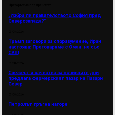
Препоръчваме да прочетете
„Избра ли правителството София пред
Северозапада?“
03/08/2026
Тръмп заговори за споразумение, Иран
настоява: Преговаряме с Оман, не със
САЩ
05/08/2026
Свежест и качество за почивните дни
предлага фермерският пазар на Пазари
Север
07/08/2026
Петролът тръгна нагоре
07/08/2026