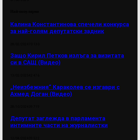
Най-популярни
Калина Константинова спечели конкурса
за най-голям депутатски задник
28/02/2024
70 130
Защо Кирил Петков излъга за визитата
си в САЩ (Видео)
13/02/2025
42 476
„Неизбежния“ Караколев се изгаври с
Ахмед Доган (Видео)
28/10/2024
39 719
Депутат заглежда в парламента
интимните части на журналистки
12/04/2024
39 522