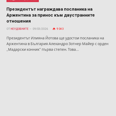
Президентът награждава посланика на
Аржентина за принос към двустранните
отношения
ОТ
НЕУДОБНИТЕ
09/03/2026
9 043
Президентът Илияна Йотова ще удостои посланика на
Аржентина в България Алехандро Зотнер Майер с орден
„Мадарски конник“ първа степен. Това…