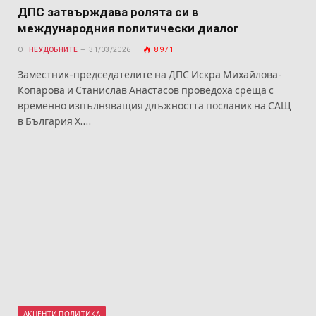
ДПС затвърждава ролята си в
международния политически диалог
ОТ
НЕУДОБНИТЕ
31/03/2026
8 971
Заместник-председателите на ДПС Искра Михайлова-
Копарова и Станислав Анастасов проведоха среща с
временно изпълняващия длъжността посланик на САЩ
в България Х.…
АКЦЕНТИ ПОЛИТИКА