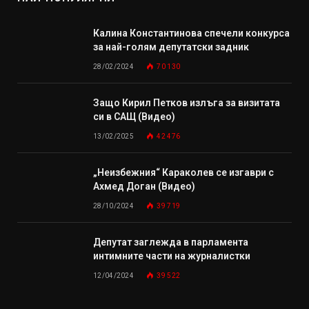
Калина Константинова спечели конкурса
за най-голям депутатски задник
28/02/2024
70 130
Защо Кирил Петков излъга за визитата
си в САЩ (Видео)
13/02/2025
42 476
„Неизбежния“ Караколев се изгаври с
Ахмед Доган (Видео)
28/10/2024
39 719
Депутат заглежда в парламента
интимните части на журналистки
12/04/2024
39 522