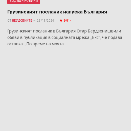
ВОДЕЩИ НОВИНИ
Грузинският посланик напуска България
ОТ
НЕУДОБНИТЕ
29/11/2024
9 814
Грузинският посланик в България Отар Бердзенишвили
обяви в публикация в социалната мрежа „Екс“, че подава
оставка. „По време на моята…