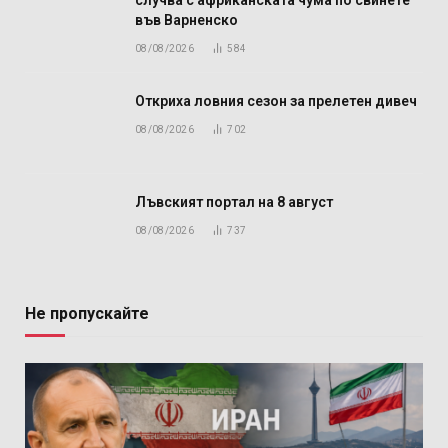
случва с африканската чума по свинете
във Варненско
08/08/2026
584
Откриха ловния сезон за прелетен дивеч
08/08/2026
702
Лъвският портал на 8 август
08/08/2026
737
Не пропускайте