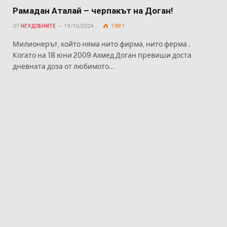
Рамадан Аталай – черпакът на Доган!
ОТ
НЕУДОБНИТЕ
19/10/2024
1 881
Милионерът, който няма нито фирма, нито ферма .
Когато на 18 юни 2009 Ахмед Доган превиши доста
дневната доза от любимото…