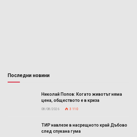
Последни новини
Николай Попов: Когато животът няма
цена, обществото е в криза
08/08/2026
3 110
ТИР навлезе в насрещното край Дъбово
след спукана гума