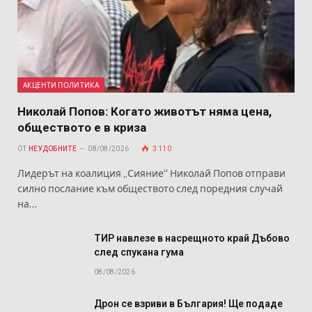
АКЦЕНТИ ПОЛИТИКА
Николай Попов: Когато животът няма цена,
обществото е в криза
ОТ
НЕУДОБНИТЕ
08/08/2026
3 110
Лидерът на коалиция „Сияние“ Николай Попов отправи
силно послание към обществото след поредния случай
на…
ТИР навлезе в насрещното край Дъбово
след спукана гума
08/08/2026
Дрон се взриви в България! Ще подаде