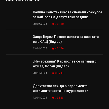
Калина Константинова спечели конкурса
за най-голям депутатски задник
28/02/2024
70 130
Защо Кирил Петков излъга за визитата
си в САЩ (Видео)
13/02/2025
42 476
„Неизбежния“ Караколев се изгаври с
Ахмед Доган (Видео)
28/10/2024
39 719
Депутат заглежда в парламента
интимните части на журналистки
12/04/2024
39 523