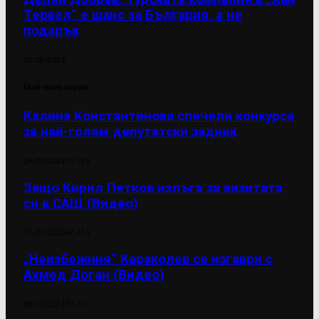
Тервел“ е шанс за България, а не
подарък
05/08/2026
Най-популярни
Калина Константинова спечели конкурса
за най-голям депутатски задник
28/02/2024
70 129
Защо Кирил Петков излъга за визитата
си в САЩ (Видео)
13/02/2025
42 476
„Неизбежния“ Караколев се изгаври с
Ахмед Доган (Видео)
28/10/2024
39 719