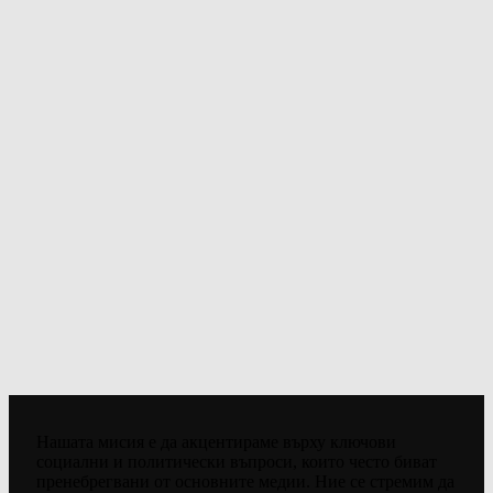
Нашата мисия е да акцентираме върху ключови
социални и политически въпроси, които често биват
пренебрегвани от основните медии. Ние се стремим да