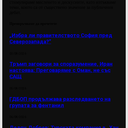
стимулираме мисленето и дискусиите, като изтъкваме
теми, които са от съществено значение за публичния
дебат.
Препоръчваме да прочетете
„Избра ли правителството София пред
Северозапада?“
03/08/2026
Тръмп заговори за споразумение, Иран
настоява: Преговаряме с Оман, не със
САЩ
05/08/2026
ГДБОП продължава разследването на
групата за фентанил
06/08/2026
Делян Добрев: Турската компания в „Хан