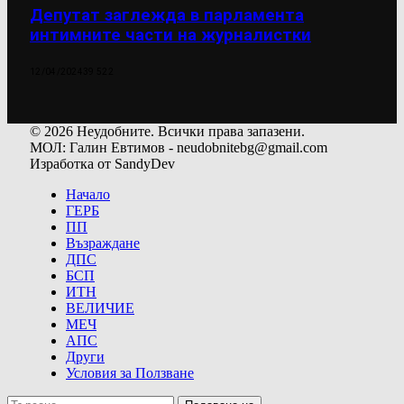
Депутат заглежда в парламента
интимните части на журналистки
12/04/2024
39 522
© 2026 Неудобните. Всички права запазени.
МОЛ: Галин Евтимов - neudobnitebg@gmail.com
Изработка от SandyDev
Начало
ГЕРБ
ПП
Възраждане
ДПС
БСП
ИТН
ВЕЛИЧИЕ
МЕЧ
АПС
Други
Условия за Ползване