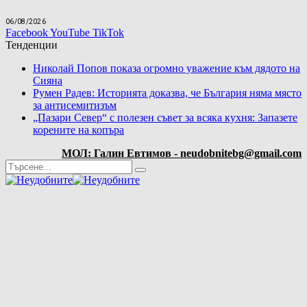
06/08/2026
Facebook
YouTube
TikTok
Тенденции
Николай Попов показа огромно уважение към дядото на
Сияна
Румен Радев: Историята доказва, че България няма място
за антисемитизъм
„Пазари Север“ с полезен съвет за всяка кухня: Запазете
корените на копъра
МОЛ: Галин Евтимов - neudobnitebg@gmail.com