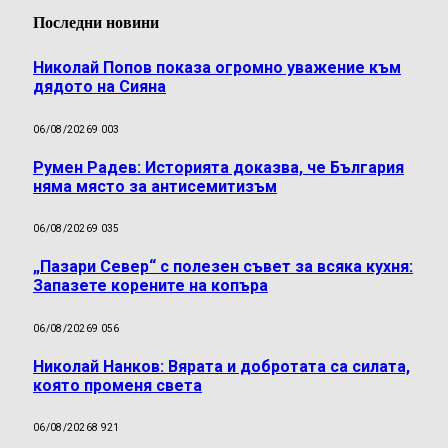
Последни новини
Николай Попов показа огромно уважение към
дядото на Сияна
06/08/2026
9 003
Румен Радев: Историята доказва, че България
няма място за антисемитизъм
06/08/2026
9 035
„Пазари Север“ с полезен съвет за всяка кухня:
Запазете корените на копъра
06/08/2026
9 056
Николай Нанков: Вярата и добротата са силата,
която променя света
06/08/2026
8 921