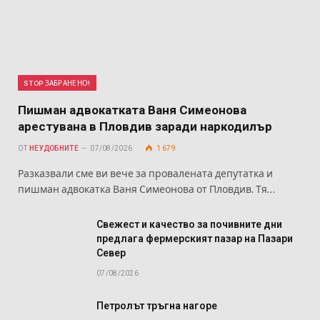
STOP ЗАБРАНЕНО!
Пишман адвокатката Ваня Симеонова
арестувана в Пловдив заради наркодилър
ОТ
НЕУДОБНИТЕ
07/08/2026
1 679
Разказвали сме ви вече за провалената депутатка и
пишман адвокатка Ваня Симеонова от Пловдив. Тя…
Свежест и качество за почивните дни
предлага фермерският пазар на Пазари
Север
07/08/2026
Петролът тръгна нагоре