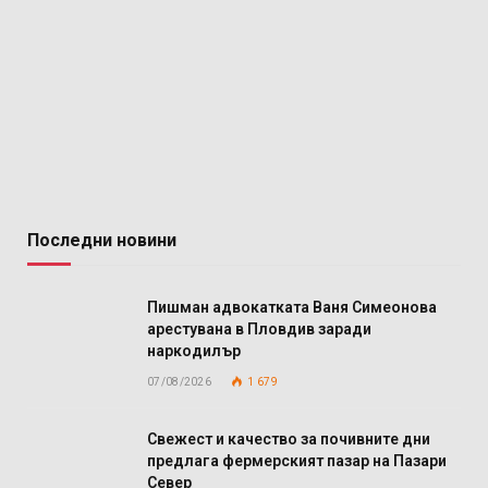
Последни новини
Пишман адвокатката Ваня Симеонова
арестувана в Пловдив заради
наркодилър
07/08/2026
1 679
Свежест и качество за почивните дни
предлага фермерският пазар на Пазари
Север