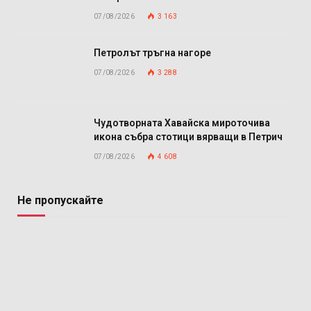
07/08/2026
3 163
Петролът тръгна нагоре
07/08/2026
3 288
Чудотворната Хавайска мироточива
икона събра стотици вярващи в Петрич
07/08/2026
4 608
Не пропускайте