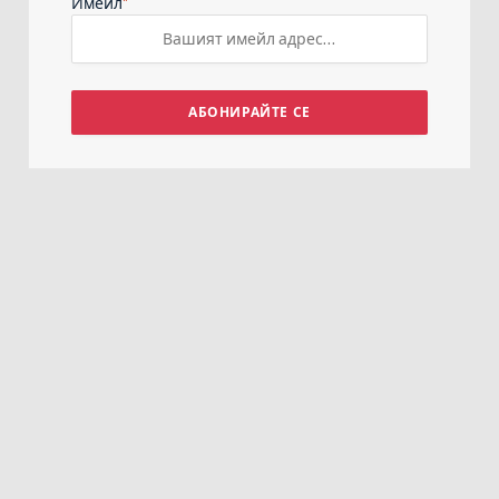
*
Имейл