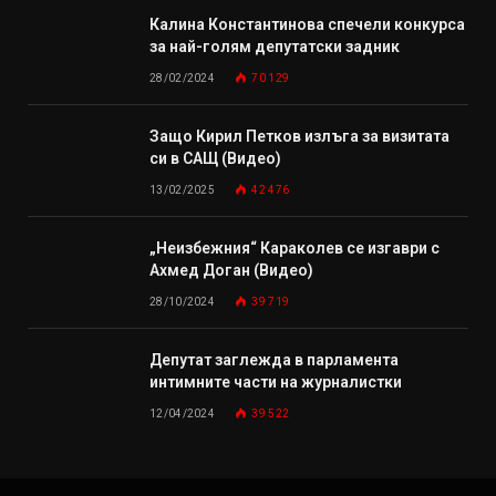
Калина Константинова спечели конкурса
за най-голям депутатски задник
28/02/2024
70 129
Защо Кирил Петков излъга за визитата
си в САЩ (Видео)
13/02/2025
42 476
„Неизбежния“ Караколев се изгаври с
Ахмед Доган (Видео)
28/10/2024
39 719
Депутат заглежда в парламента
интимните части на журналистки
12/04/2024
39 522