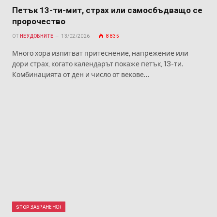
Петък 13-ти-мит, страх или самосбъдващо се
пророчество
ОТ
НЕУДОБНИТЕ
13/02/2026
8 835
Много хора изпитват притеснение, напрежение или
дори страх, когато календарът покаже петък, 13-ти.
Комбинацията от ден и число от векове…
STOP ЗАБРАНЕНО!