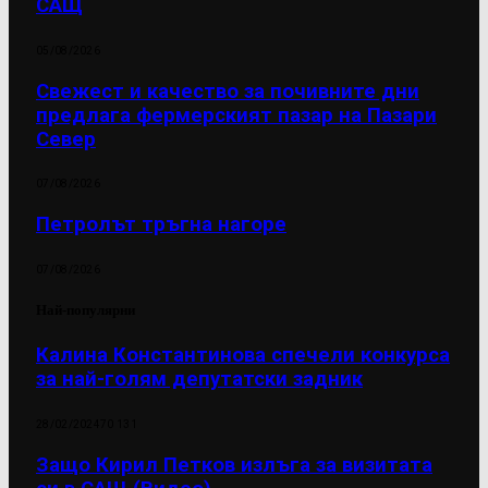
САЩ
05/08/2026
Свежест и качество за почивните дни
предлага фермерският пазар на Пазари
Север
07/08/2026
Петролът тръгна нагоре
07/08/2026
Най-популярни
Калина Константинова спечели конкурса
за най-голям депутатски задник
28/02/2024
70 131
Защо Кирил Петков излъга за визитата