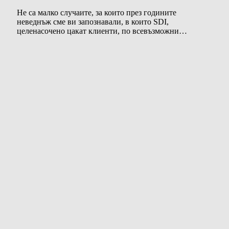
Не са малко случаите, за които през годините
неведнъж сме ви запознавали, в които SDI,
целенасочено цакат клиенти, по всевъзможни…