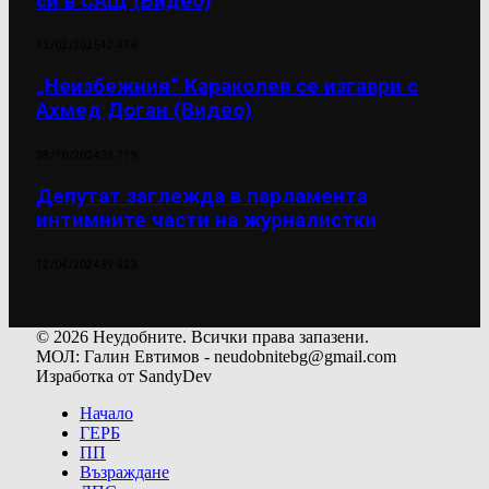
си в САЩ (Видео)
13/02/2025
42 476
„Неизбежния“ Караколев се изгаври с
Ахмед Доган (Видео)
28/10/2024
39 719
Депутат заглежда в парламента
интимните части на журналистки
12/04/2024
39 523
© 2026 Неудобните. Всички права запазени.
МОЛ: Галин Евтимов - neudobnitebg@gmail.com
Изработка от SandyDev
Начало
ГЕРБ
ПП
Възраждане