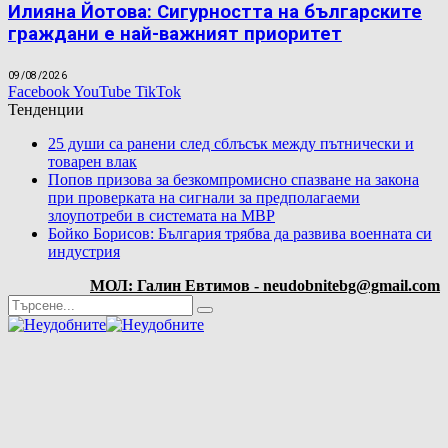
Илияна Йотова: Сигурността на българските
граждани е най-важният приоритет
09/08/2026
Facebook
YouTube
TikTok
Тенденции
25 души са ранени след сблъсък между пътнически и
товарен влак
Попов призова за безкомпромисно спазване на закона
при проверката на сигнали за предполагаеми
злоупотреби в системата на МВР
Бойко Борисов: България трябва да развива военната си
индустрия
МОЛ: Галин Евтимов - neudobnitebg@gmail.com