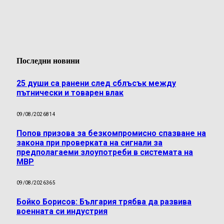
Последни новини
25 души са ранени след сблъсък между
пътнически и товарен влак
09/08/2026
814
Попов призова за безкомпромисно спазване на
закона при проверката на сигнали за
предполагаеми злоупотреби в системата на
МВР
09/08/2026
365
Бойко Борисов: България трябва да развива
военната си индустрия