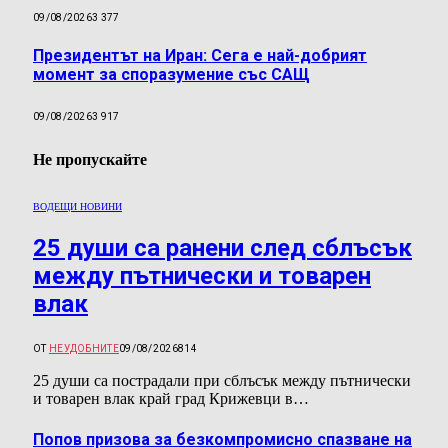
09/08/2026
3 377
Президентът на Иран: Сега е най-добрият
момент за споразумение със САЩ
09/08/2026
3 917
Не пропускайте
ВОДЕЩИ НОВИНИ
25 души са ранени след сблъсък
между пътнически и товарен
влак
ОТ
НЕУДОБНИТЕ
09/08/2026
814
25 души са пострадали при сблъсък между пътнически
и товарен влак край град Крижевци в…
Попов призова за безкомпромисно спазване на