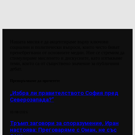
Нашата мисия е да акцентираме върху ключови
социални и политически въпроси, които често биват
пренебрегвани от основните медии. Ние се стремим да
стимулираме мисленето и дискусиите, като изтъкваме
теми, които са от съществено значение за публичния
дебат.
Препоръчваме да прочетете
„Избра ли правителството София пред
Северозапада?“
03/08/2026
Тръмп заговори за споразумение, Иран
настоява: Преговаряме с Оман, не със