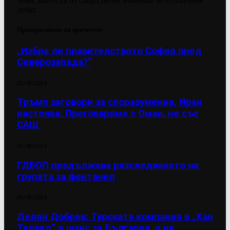
теми, които са от съществено значение за публичния
дебат.
Препоръчваме да прочетете
„Избра ли правителството София пред
Северозапада?“
03/08/2026
Тръмп заговори за споразумение, Иран
настоява: Преговаряме с Оман, не със
САЩ
05/08/2026
ГДБОП продължава разследването на
групата за фентанил
06/08/2026
Делян Добрев: Турската компания в „Хан
Тервел“ е шанс за България, а не