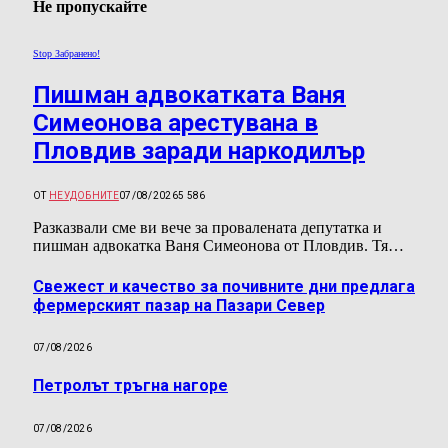
Не пропускайте
Stop Забранено!
Пишман адвокатката Ваня
Симеонова арестувана в
Пловдив заради наркодилър
ОТ
НЕУДОБНИТЕ
07/08/2026
5 586
Разказвали сме ви вече за провалената депутатка и
пишман адвокатка Ваня Симеонова от Пловдив. Тя…
Свежест и качество за почивните дни предлага
фермерският пазар на Пазари Север
07/08/2026
Петролът тръгна нагоре
07/08/2026