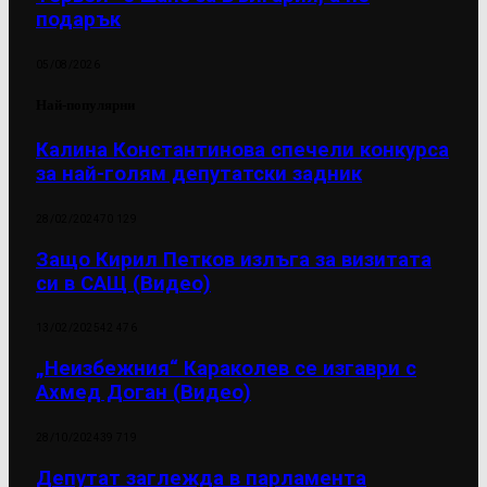
подарък
05/08/2026
Най-популярни
Калина Константинова спечели конкурса
за най-голям депутатски задник
28/02/2024
70 129
Защо Кирил Петков излъга за визитата
си в САЩ (Видео)
13/02/2025
42 476
„Неизбежния“ Караколев се изгаври с
Ахмед Доган (Видео)
28/10/2024
39 719
Депутат заглежда в парламента