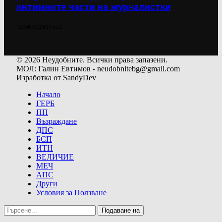
интимните части на журналистки
12/04/2024
39 522
© 2026 Неудобните. Всички права запазени.
МОЛ: Галин Евтимов - neudobnitebg@gmail.com
Изработка от SandyDev
Начало
ГЕРБ
ПП
Възраждане
ДПС
БСП
ИТН
ВЕЛИЧИЕ
МЕЧ
АПС
Други
Условия за Ползване
Подаване на