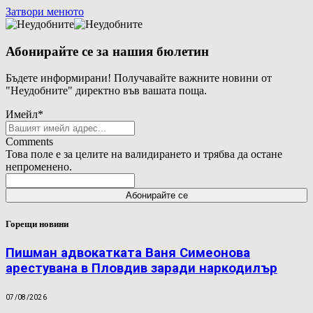
Затвори менюто
Абонирайте се за нашия бюлетин
Бъдете информирани! Получавайте важните новини от
"Неудобните" директно във вашата поща.
Имейл
*
Comments
Това поле е за целите на валидирането и трябва да остане
непроменено.
Горещи новини
Пишман адвокатката Ваня Симеонова
арестувана в Пловдив заради наркодилър
07/08/2026