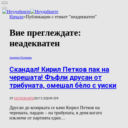
Начало
»
Публикации с етикет "неадекватен"
Вие преглеждате:
неадекватен
Акценти Политика
Скандал! Кирил Петков пак на
черешата! Фъфли друсан от
трибуната, омешал бѐло с уиски
ОТ
НЕУДОБНИТЕ
30/11/2024
9 074
Друсан до козирката се качи Кирил Петков на
черешата, пардон – на трибуната, в деня когато
изключи от партията един…