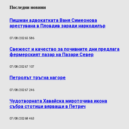
Последни новини
Пишман адвокатката Ваня Симеонова
арестувана в Пловдив заради наркодилър
07/08/2026
5 586
Свежест и качество за почивните дни предлага
фермерският пазар на Пазари Север
07/08/2026
7 107
Петролът тръгна нагоре
07/08/2026
7 246
Чудотворната Хавайска мироточива икона
събра стотици вярващи в Петрич
07/08/2026
8 463