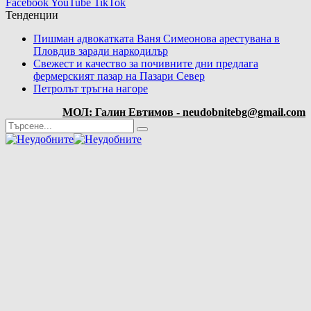
Facebook
YouTube
TikTok
Тенденции
Пишман адвокатката Ваня Симеонова арестувана в
Пловдив заради наркодилър
Свежест и качество за почивните дни предлага
фермерският пазар на Пазари Север
Петролът тръгна нагоре
МОЛ: Галин Евтимов - neudobnitebg@gmail.com