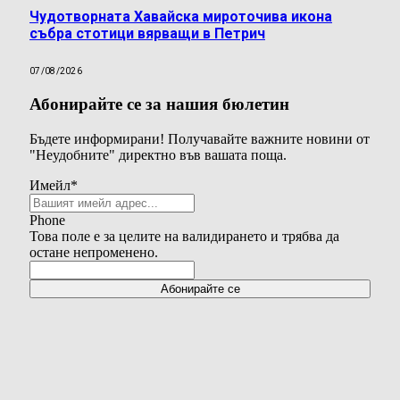
Чудотворната Хавайска мироточива икона
събра стотици вярващи в Петрич
07/08/2026
Абонирайте се за нашия бюлетин
Бъдете информирани! Получавайте важните новини от
"Неудобните" директно във вашата поща.
Имейл
*
Phone
Това поле е за целите на валидирането и трябва да
остане непроменено.