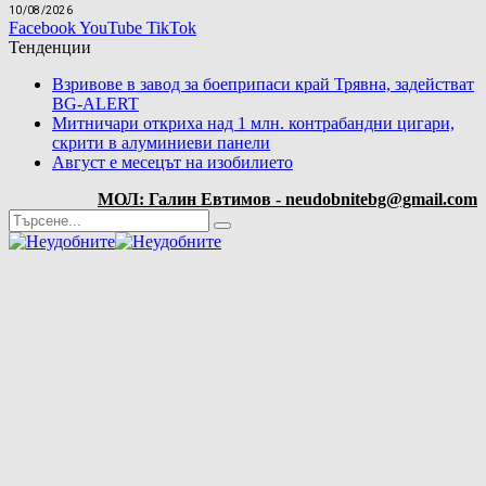
10/08/2026
Facebook
YouTube
TikTok
Тенденции
Взривове в завод за боеприпаси край Трявна, задействат
BG-ALERT
Митничари откриха над 1 млн. контрабандни цигари,
скрити в алуминиеви панели
Август е месецът на изобилието
МОЛ: Галин Евтимов - neudobnitebg@gmail.com