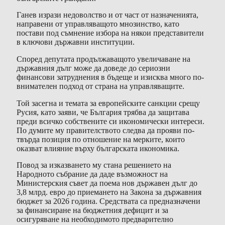
Ганев изрази недоволство и от част от назначенията,
направени от управляващото мнозинство, като
постави под съмнение избора на някои представители
в ключови държавни институции.
Според депутата продължаващото увеличаване на
държавния дълг може да доведе до сериозни
финансови затруднения в бъдеще и изисква много по-
внимателен подход от страна на управляващите.
Той засегна и темата за европейските санкции срещу
Русия, като заяви, че България трябва да защитава
преди всичко собствените си икономически интереси.
По думите му правителството следва да прояви по-
твърда позиция по отношение на мерките, които
оказват влияние върху българската икономика.
Повод за изказването му стана решението на
Народното събрание да даде възможност на
Министерския съвет да поема нов държавен дълг до
3,8 млрд. евро до приемането на Закона за държавния
бюджет за 2026 година. Средствата са предназначени
за финансиране на бюджетния дефицит и за
осигуряване на необходимото предварително