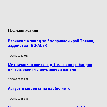
Последни новини
Взривове в завод за боеприпаси край Трявна,
задействат BG-ALERT
10/08/2026
9 057
Митничари откриха над 1 млн. контрабандни
цигари, скрити в алуминиеви панели
10/08/2026
8 959
Август е месецът на изобилието
10/08/2026
8 996