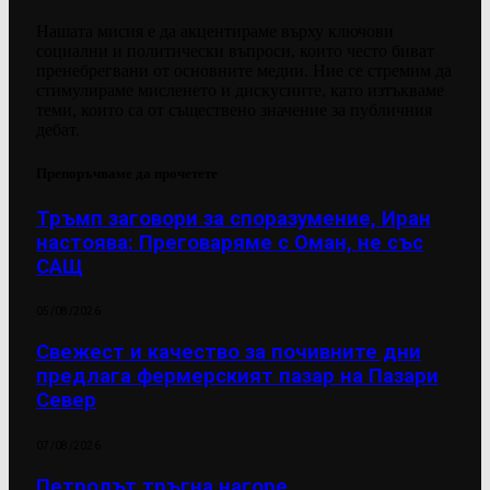
Нашата мисия е да акцентираме върху ключови
социални и политически въпроси, които често биват
пренебрегвани от основните медии. Ние се стремим да
стимулираме мисленето и дискусиите, като изтъкваме
теми, които са от съществено значение за публичния
дебат.
Препоръчваме да прочетете
Тръмп заговори за споразумение, Иран
настоява: Преговаряме с Оман, не със
САЩ
05/08/2026
Свежест и качество за почивните дни
предлага фермерският пазар на Пазари
Север
07/08/2026
Петролът тръгна нагоре