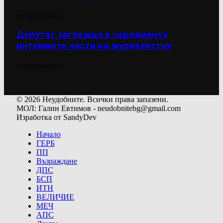
28/10/2024
39 719
Депутат заглежда в парламента
интимните части на журналистки
12/04/2024
39 523
© 2026 Неудобните. Всички права запазени.
МОЛ: Галин Евтимов - neudobnitebg@gmail.com
Изработка от SandyDev
Начало
ГЕРБ
ПП
Възраждане
ДПС
БСП
ИТН
ВЕЛИЧИЕ
МЕЧ
АПС