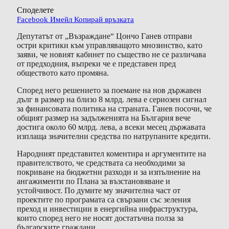
Споделете
Facebook
Имейл
Копирай връзката
Депутатът от „Възраждане“ Цончо Ганев отправи
остри критики към управляващото мнозинство, като
заяви, че новият кабинет по същество не се различава
от предходния, въпреки че е представен пред
обществото като промяна.
Според него решението за поемане на нов държавен
дълг в размер на близо 8 млрд. лева е сериозен сигнал
за финансовата политика на страната. Ганев посочи, че
общият размер на задълженията на България вече
достига около 60 млрд. лева, а всеки месец държавата
изплаща значителни средства по натрупаните кредити.
Народният представител коментира и аргументите на
правителството, че средствата са необходими за
покриване на бюджетни разходи и за изпълнение на
ангажименти по Плана за възстановяване и
устойчивост. По думите му значителна част от
проектите по програмата са свързани със зеления
преход и инвестиции в енергийна инфраструктура,
които според него не носят достатъчна полза за
българските граждани.