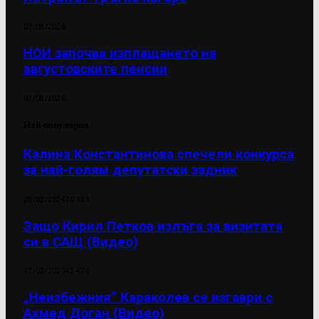
07/08/2026
НОИ започва изплащането на
августовските пенсии
07/08/2026
Най-популярни
Калина Константинова спечели конкурса
за най-голям депутатски задник
28/02/2024
70 131
Защо Кирил Петков излъга за визитата
си в САЩ (Видео)
13/02/2025
42 476
„Неизбежния“ Караколев се изгаври с
Ахмед Доган (Видео)