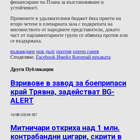
финансиране по Плана за възстановяване и
устойчивост.
Промените в удължителния бюджет бяха приети на
второ четене в пленарната зала с подкрепата на
мнозинството от народните представители, докато
част от парламентарните групи се обявиха против или
се въздържаха.
възраждане
нов дълг
против
цончо ганев
Споделяне.
Facebook
Имейл
Копирай връзката
Други Публикации
Взривове в завод за боеприпаси
край Трявна, задействат BG-
ALERT
10/08/2026
9 057
Митничари откриха над 1 млн.
контрабандни цигари, скрити в