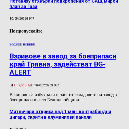
Нетаняху отхвърли подкрепения от САЩ мирен
план за Газа
10/08/2026
8 947
Не пропускайте
ВОДЕЩИ НОВИНИ
Взривове в завод за боеприпаси
край Трявна, задействат BG-
ALERT
ОТ
НЕУДОБНИТЕ
10/08/2026
9 057
Взривове са избухнали в част от складовете на завод за
боеприпаси в село Белица, община…
Митничари откриха над 1 млн. контрабандни
цигари, скрити в алуминиеви панели