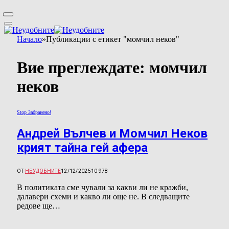
Начало
»
Публикации с етикет "момчил неков"
Вие преглеждате:
момчил
неков
Stop Забранено!
Андрей Вълчев и Момчил Неков
крият тайна гей афера
ОТ
НЕУДОБНИТЕ
12/12/2025
10 978
В политиката сме чували за какви ли не кражби,
далавери схеми и какво ли още не. В следващите
редове ще…