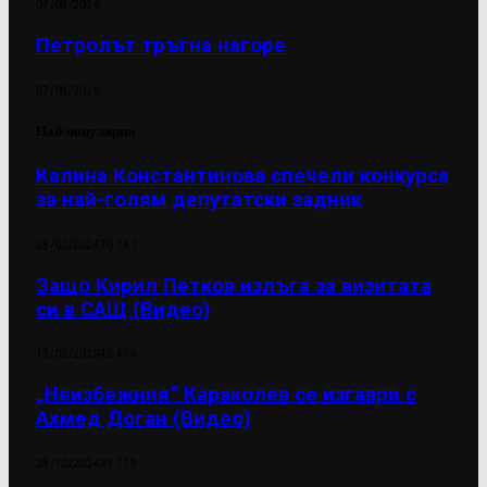
07/08/2026
Петролът тръгна нагоре
07/08/2026
Най-популярни
Калина Константинова спечели конкурса
за най-голям депутатски задник
28/02/2024
70 131
Защо Кирил Петков излъга за визитата
си в САЩ (Видео)
13/02/2025
42 476
„Неизбежния“ Караколев се изгаври с
Ахмед Доган (Видео)
28/10/2024
39 719