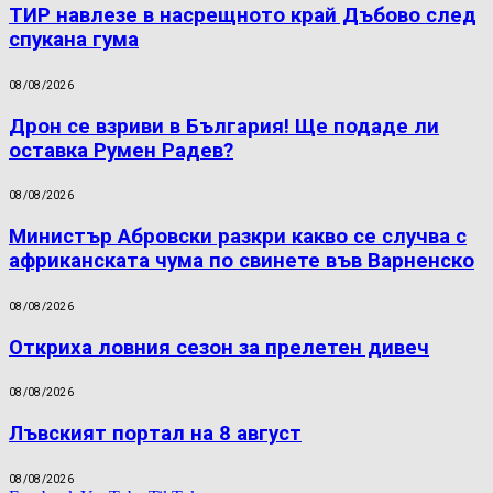
ТИР навлезе в насрещното край Дъбово след
спукана гума
08/08/2026
Дрон се взриви в България! Ще подаде ли
оставка Румен Радев?
08/08/2026
Министър Абровски разкри какво се случва с
африканската чума по свинете във Варненско
08/08/2026
Откриха ловния сезон за прелетен дивеч
08/08/2026
Лъвският портал на 8 август
08/08/2026