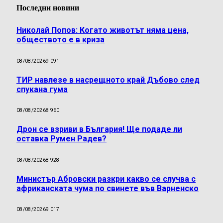
Последни новини
Николай Попов: Когато животът няма цена,
обществото е в криза
08/08/2026
9 091
ТИР навлезе в насрещното край Дъбово след
спукана гума
08/08/2026
8 960
Дрон се взриви в България! Ще подаде ли
оставка Румен Радев?
08/08/2026
8 928
Министър Абровски разкри какво се случва с
африканската чума по свинете във Варненско
08/08/2026
9 017