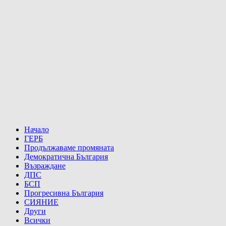
Начало
ГЕРБ
Продължаваме промяната
Демократична България
Възраждане
ДПС
БСП
Прогресивна България
СИЯНИЕ
Други
Всички