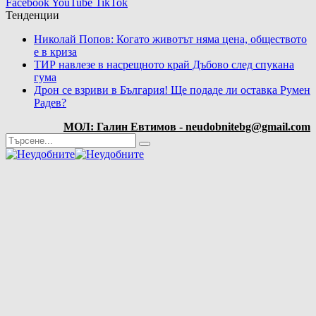
Facebook
YouTube
TikTok
Тенденции
Николай Попов: Когато животът няма цена, обществото
е в криза
ТИР навлезе в насрещното край Дъбово след спукана
гума
Дрон се взриви в България! Ще подаде ли оставка Румен
Радев?
МОЛ: Галин Евтимов - neudobnitebg@gmail.com