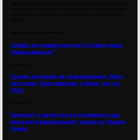
пренебрегвани от основните медии. Ние се стремим да
стимулираме мисленето и дискусиите, като изтъкваме
теми, които са от съществено значение за публичния
дебат.
Препоръчваме да прочетете
„Избра ли правителството София пред
Северозапада?“
03/08/2026
Тръмп заговори за споразумение, Иран
настоява: Преговаряме с Оман, не със
САЩ
05/08/2026
Свежест и качество за почивните дни
предлага фермерският пазар на Пазари
Север