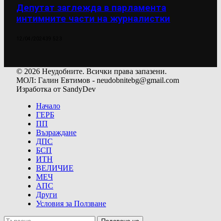
Депутат заглежда в парламента
интимните части на журналистки
12/04/2024
39 523
© 2026 Неудобните. Всички права запазени.
МОЛ: Галин Евтимов - neudobnitebg@gmail.com
Изработка от SandyDev
Начало
ГЕРБ
ПП
Възраждане
ДПС
БСП
ИТН
ВЕЛИЧИЕ
МЕЧ
АПС
Други
Условия за Ползване