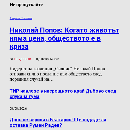
Не пропускайте
Акценти Политика
Николай Попов: Когато животът
няма цена, обществото е в
криза
ОТ
НЕУДОБНИТЕ
08/08/2026
9 091
Лидерът на коалиция „Сияние“ Николай Попов
отправи силно послание към обществото след
поредния случай на…
ТИР навлезе в насрещното край Дъбово след
спукана гума
08/08/2026
Дрон се взриви в България! Ще подаде ли
оставка Румен Радев?