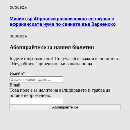
08/08/2026
Министър Абровски разкри какво се случва с
африканската чума по свинете във Варненско
08/08/2026
Абонирайте се за нашия бюлетин
Бъдете информирани! Получавайте важните новини от
"Неудобните" директно във вашата поща.
Имейл
*
Email
Това поле е за целите на валидирането и трябва да
остане непроменено.