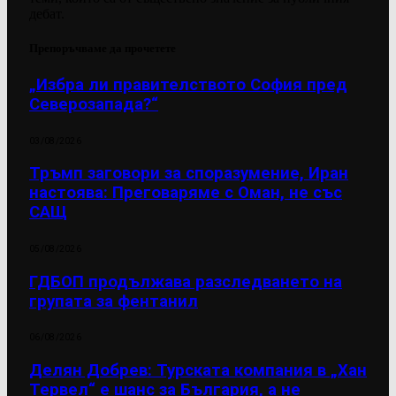
дебат.
Препоръчваме да прочетете
„Избра ли правителството София пред
Северозапада?“
03/08/2026
Тръмп заговори за споразумение, Иран
настоява: Преговаряме с Оман, не със
САЩ
05/08/2026
ГДБОП продължава разследването на
групата за фентанил
06/08/2026
Делян Добрев: Турската компания в „Хан
Тервел“ е шанс за България, а не