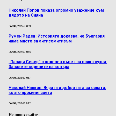
Николай Попов показа огромно уважение към
дядото на Сияна
06/08/2026
9 003
Румен Радев: Историята доказва, че България
няма място за антисемитизъм
06/08/2026
9 036
„Пазари Север“ с полезен съвет за всяка кухня:
Запазете корените на копъра
06/08/2026
9 057
Николай Нанков: Вярата и добротата са силата,
която променя света
06/08/2026
8 922
Не пропускайте