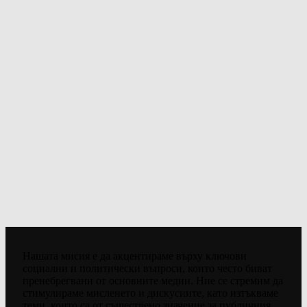
Нашата мисия е да акцентираме върху ключови
социални и политически въпроси, които често биват
пренебрегвани от основните медии. Ние се стремим да
стимулираме мисленето и дискусиите, като изтъкваме
теми, които са от съществено значение за публичния