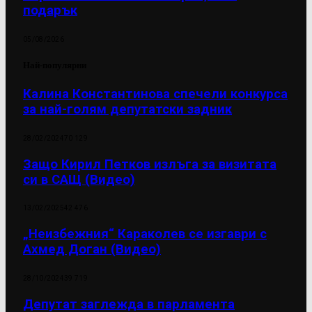
подарък
05/08/2026
Най-популярни
Калина Константинова спечели конкурса
за най-голям депутатски задник
28/02/2024
70 129
Защо Кирил Петков излъга за визитата
си в САЩ (Видео)
13/02/2025
42 476
„Неизбежния“ Караколев се изгаври с
Ахмед Доган (Видео)
28/10/2024
39 719
Депутат заглежда в парламента