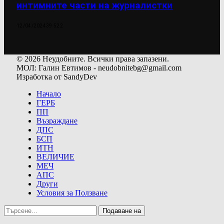
интимните части на журналистки
12/04/2024
39 522
© 2026 Неудобните. Всички права запазени.
МОЛ: Галин Евтимов - neudobnitebg@gmail.com
Изработка от SandyDev
Начало
ГЕРБ
ПП
Възраждане
ДПС
БСП
ИТН
ВЕЛИЧИЕ
МЕЧ
АПС
Други
Условия за Ползване
Подаване на