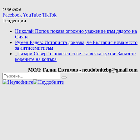
06/08/2026
Facebook
YouTube
TikTok
Тенденции
Николай Попов показа огромно уважение към дядото на
Сияна
Румен Радев: Историята доказва, че България няма място
за антисемитизъм
„Пазари Север“ с полезен съвет за всяка кухня: Запазете
корените на копъра
МОЛ: Галин Евтимов - neudobnitebg@gmail.com