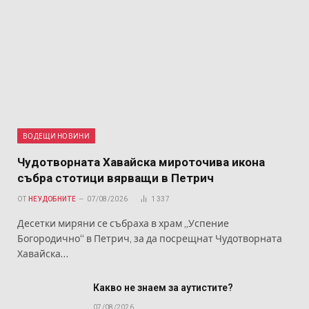
ВОДЕЩИ НОВИНИ
Чудотворната Хавайска мироточива икона
събра стотици вярващи в Петрич
ОТ
НЕУДОБНИТЕ
07/08/2026
1 337
Десетки миряни се събраха в храм „Успение
Богородично“ в Петрич, за да посрещнат Чудотворната
Хавайска…
Какво не знаем за аутистите?
07/08/2026