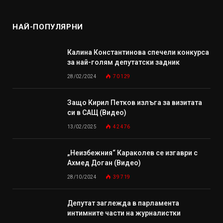
НАЙ-ПОПУЛЯРНИ
Калина Константинова спечели конкурса
за най-голям депутатски задник
28/02/2024
70 129
Защо Кирил Петков излъга за визитата
си в САЩ (Видео)
13/02/2025
42 476
„Неизбежния“ Караколев се изгаври с
Ахмед Доган (Видео)
28/10/2024
39 719
Депутат заглежда в парламента
интимните части на журналистки