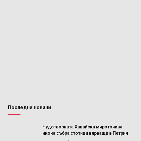
Последни новини
Чудотворната Хавайска мироточива
икона събра стотици вярващи в Петрич