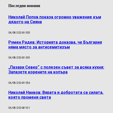
Последни новини
Николай Попов показа огромно уважение към
дядото на Сияна
06/08/2026
9 003
Румен Радев: Историята доказва, че България
няма място за антисемитизъм
06/08/2026
9 035
„Пазари Север“ с полезен съвет за всяка кухня:
Запазете корените на копъра
06/08/2026
9 056
Николай Нанков: Вярата и добротата са силата,
която променя света
06/08/2026
8 921