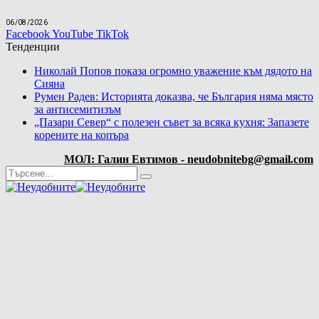
06/08/2026
Facebook
YouTube
TikTok
Тенденции
Николай Попов показа огромно уважение към дядото на
Сияна
Румен Радев: Историята доказва, че България няма място
за антисемитизъм
„Пазари Север“ с полезен съвет за всяка кухня: Запазете
корените на копъра
МОЛ: Галин Евтимов - neudobnitebg@gmail.com