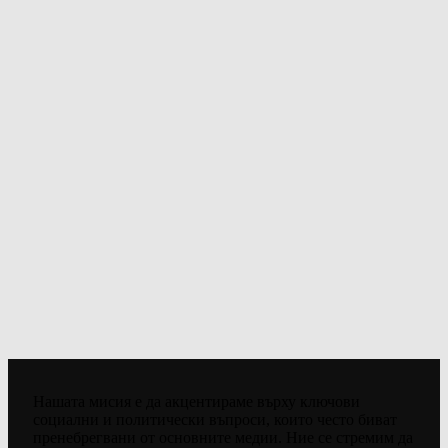
Нашата мисия е да акцентираме върху ключови
социални и политически въпроси, които често биват
пренебрегвани от основните медии. Ние се стремим да