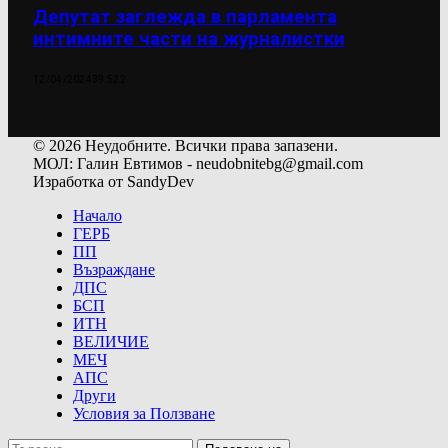
Депутат заглежда в парламента
интимните части на журналистки
12/04/2024
39 522
© 2026 Неудобните. Всички права запазени.
МОЛ: Галин Евтимов - neudobnitebg@gmail.com
Изработка от SandyDev
Начало
ГЕРБ
ПП
Възраждане
ДПС
БСП
ИТН
ВЕЛИЧИЕ
МЕЧ
АПС
Други
Условия за Ползване