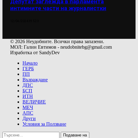
Депутат заглежда в парламента
интимните части на журналистки
12/04/2024
39 523
© 2026 Неудобните. Всички права запазени.
МОЛ: Галин Евтимов - neudobnitebg@gmail.com
Изработка от SandyDev
Начало
ГЕРБ
ПП
Възраждане
ДПС
БСП
ИТН
ВЕЛИЧИЕ
МЕЧ
АПС
Други
Условия за Ползване
Подаване на