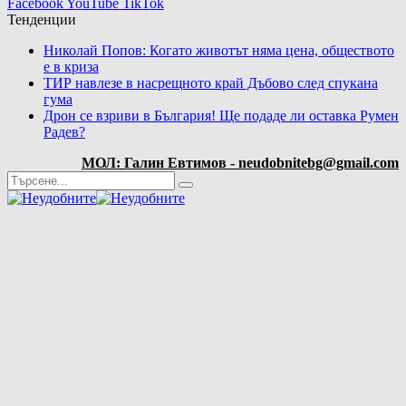
Facebook
YouTube
TikTok
Тенденции
Николай Попов: Когато животът няма цена, обществото
е в криза
ТИР навлезе в насрещното край Дъбово след спукана
гума
Дрон се взриви в България! Ще подаде ли оставка Румен
Радев?
МОЛ: Галин Евтимов - neudobnitebg@gmail.com