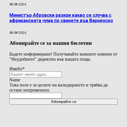
08/08/2026
Министър Абровски разкри какво се случва с
африканската чума по свинете във Варненско
08/08/2026
Абонирайте се за нашия бюлетин
Бъдете информирани! Получавайте важните новини от
"Неудобните" директно във вашата поща.
Имейл
*
Name
Това поле е за целите на валидирането и трябва да
остане непроменено.