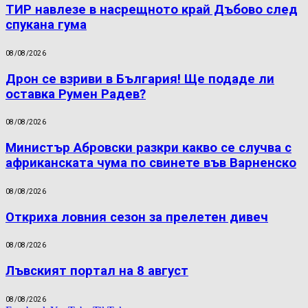
ТИР навлезе в насрещното край Дъбово след
спукана гума
08/08/2026
Дрон се взриви в България! Ще подаде ли
оставка Румен Радев?
08/08/2026
Министър Абровски разкри какво се случва с
африканската чума по свинете във Варненско
08/08/2026
Откриха ловния сезон за прелетен дивеч
08/08/2026
Лъвският портал на 8 август
08/08/2026