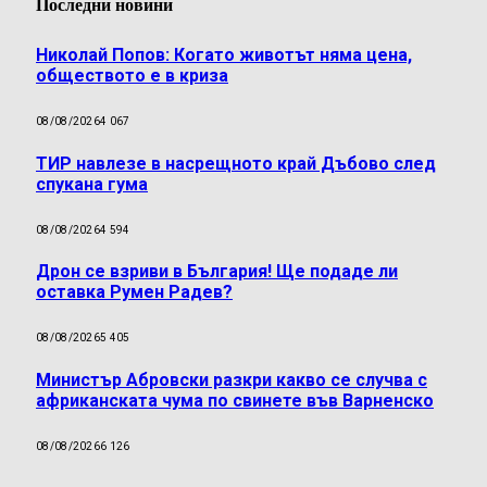
Последни новини
Николай Попов: Когато животът няма цена,
обществото е в криза
08/08/2026
4 067
ТИР навлезе в насрещното край Дъбово след
спукана гума
08/08/2026
4 594
Дрон се взриви в България! Ще подаде ли
оставка Румен Радев?
08/08/2026
5 405
Министър Абровски разкри какво се случва с
африканската чума по свинете във Варненско
08/08/2026
6 126