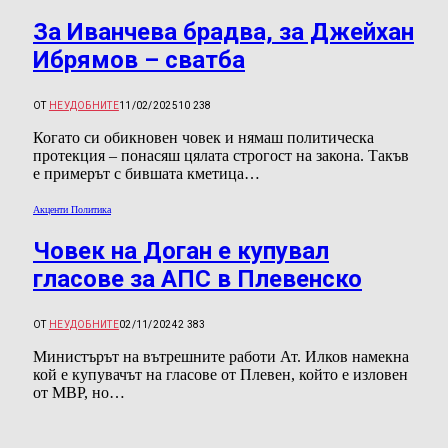
За Иванчева брадва, за Джейхан
Ибрямов – сватба
ОТ
НЕУДОБНИТЕ
11/02/2025
10 238
Когато си обикновен човек и нямаш политическа
протекция – понасяш цялата строгост на закона. Такъв
е примерът с бившата кметица…
Акценти Политика
Човек на Доган е купувал
гласове за АПС в Плевенско
ОТ
НЕУДОБНИТЕ
02/11/2024
2 383
Министърът на вътрешните работи Ат. Илков намекна
кой е купувачът на гласове от Плевен, който е изловен
от МВР, но…