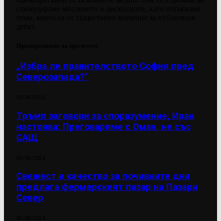
стимулираме мисленето и дискусиите, като изтъкваме
теми, които са от съществено значение за публичния
дебат.
Препоръчваме да прочетете
„Избра ли правителството София пред
Северозапада?“
03/08/2026
Тръмп заговори за споразумение, Иран
настоява: Преговаряме с Оман, не със
САЩ
05/08/2026
Свежест и качество за почивните дни
предлага фермерският пазар на Пазари
Север
07/08/2026