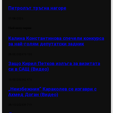
Петролът тръгна нагоре
07/08/2026
Най-популярни
Калина Константинова спечели конкурса
за най-голям депутатски задник
28/02/2024
70 130
Защо Кирил Петков излъга за визитата
си в САЩ (Видео)
13/02/2025
42 476
„Неизбежния“ Караколев се изгаври с
Ахмед Доган (Видео)
28/10/2024
39 719