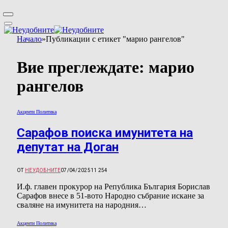
Начало
»
Публикации с етикет "марио рангелов"
Вие преглеждате:
марио
рангелов
Акценти Политика
Сарафов поиска имунитета на
депутат на Доган
ОТ
НЕУДОБНИТЕ
07/04/2025
11 254
И.ф. главен прокурор на Република България Борислав
Сарафов внесе в 51-вото Народно събрание исканe за
сваляне на имунитета на народния…
Акценти Политика