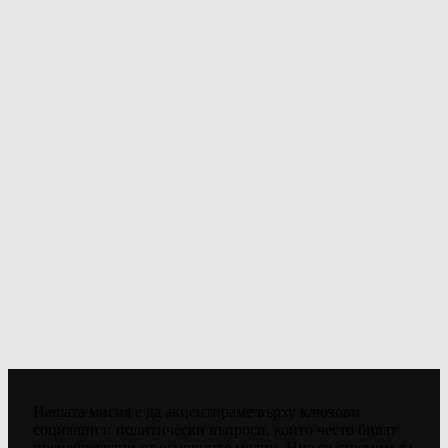
Нашата мисия е да акцентираме върху ключови
социални и политически въпроси, които често биват
пренебрегвани от основните медии. Ние се стремим да