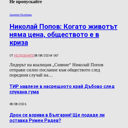
Не пропускайте
Акценти Политика
Николай Попов: Когато животът
няма цена, обществото е в
криза
ОТ
НЕУДОБНИТЕ
08/08/2026
4 067
Лидерът на коалиция „Сияние“ Николай Попов
отправи силно послание към обществото след
поредния случай на…
ТИР навлезе в насрещното край Дъбово след
спукана гума
08/08/2026
Дрон се взриви в България! Ще подаде ли
оставка Румен Радев?