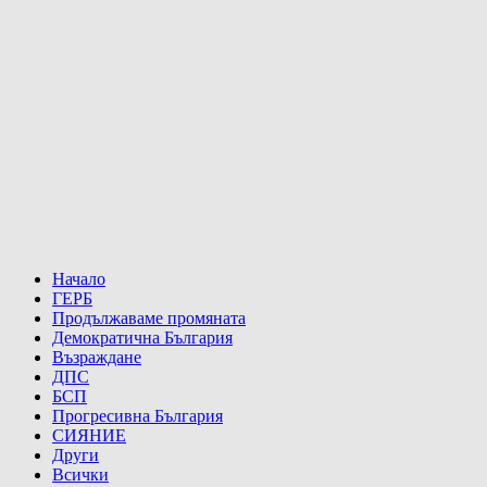
Начало
ГЕРБ
Продължаваме промяната
Демократична България
Възраждане
ДПС
БСП
Прогресивна България
СИЯНИЕ
Други
Всички