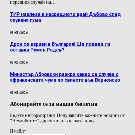
поредния случай на…
ТИР навлезе в насрещното край Дъбово след
спукана гума
08/08/2026
Дрон се взриви в България! Ще подаде ли
оставка Румен Радев?
08/08/2026
Министър Абровски разкри какво се случва с
африканската чума по свинете във Варненско
08/08/2026
Абонирайте се за нашия бюлетин
Бъдете информирани! Получавайте важните новини от
"Неудобните" директно във вашата поща.
Имейл
*