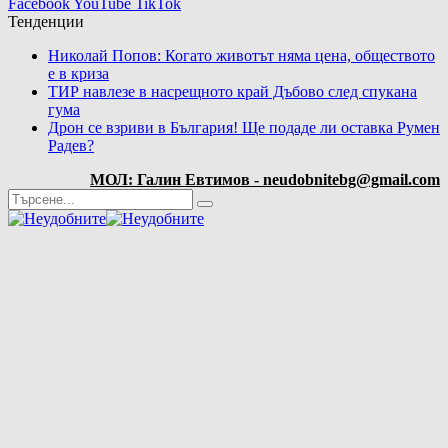
Facebook
YouTube
TikTok
Тенденции
Николай Попов: Когато животът няма цена, обществото
е в криза
ТИР навлезе в насрещното край Дъбово след спукана
гума
Дрон се взриви в България! Ще подаде ли оставка Румен
Радев?
МОЛ: Галин Евтимов - neudobnitebg@gmail.com