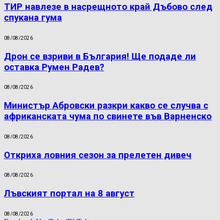
ТИР навлезе в насрещното край Дъбово след
спукана гума
08/08/2026
Дрон се взриви в България! Ще подаде ли
оставка Румен Радев?
08/08/2026
Министър Абровски разкри какво се случва с
африканската чума по свинете във Варненско
08/08/2026
Откриха ловния сезон за прелетен дивеч
08/08/2026
Лъвският портал на 8 август
08/08/2026