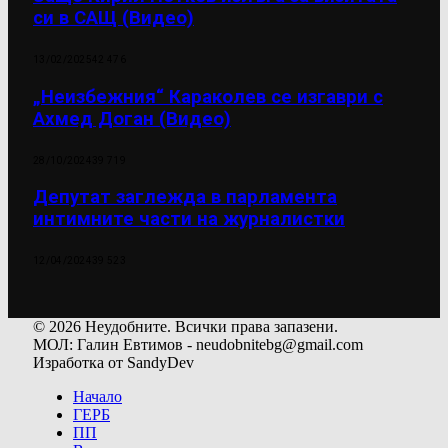
си в САЩ (Видео)
13/02/2025
42 476
„Неизбежния“ Караколев се изгаври с
Ахмед Доган (Видео)
28/10/2024
39 719
Депутат заглежда в парламента
интимните части на журналистки
12/04/2024
39 523
© 2026 Неудобните. Всички права запазени.
МОЛ: Галин Евтимов - neudobnitebg@gmail.com
Изработка от SandyDev
Начало
ГЕРБ
ПП