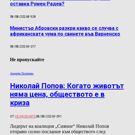
оставка Румен Радев?
08/08/2026
8 928
Министър Абровски разкри какво се случва с
африканската чума по свинете във Варненско
08/08/2026
9 017
Не пропускайте
Акценти Политика
Николай Попов: Когато животът
няма цена, обществото е в
криза
ОТ
НЕУДОБНИТЕ
08/08/2026
9 091
Лидерът на коалиция „Сияние“ Николай Попов
отправи силно послание към обществото след