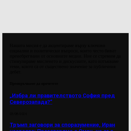
Нашата мисия е да акцентираме върху ключови
социални и политически въпроси, които често биват
пренебрегвани от основните медии. Ние се стремим да
стимулираме мисленето и дискусиите, като изтъкваме
теми, които са от съществено значение за публичния
дебат.
Препоръчваме да прочетете
„Избра ли правителството София пред
Северозапада?“
03/08/2026
Тръмп заговори за споразумение, Иран