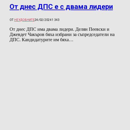
От днес ДПС е с двама лидери
ОТ
НЕУДОБНИТЕ
24/02/2024
1 343
От днес ДПС има двама лидери. Делян Пеевски и
Джевдет Чакъров бяха избрани за съпредседатели на
ДПС. Кандидатурите им бяха…