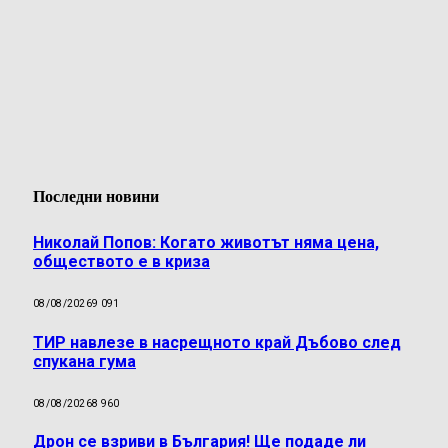
Последни новини
Николай Попов: Когато животът няма цена,
обществото е в криза
08/08/2026
9 091
ТИР навлезе в насрещното край Дъбово след
спукана гума
08/08/2026
8 960
Дрон се взриви в България! Ще подаде ли