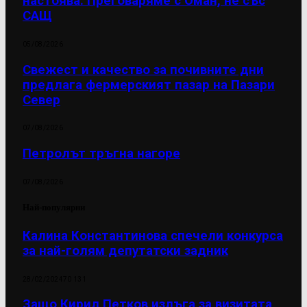
настоява: Преговаряме с Оман, не със
САЩ
05/08/2026
Свежест и качество за почивните дни
предлага фермерският пазар на Пазари
Север
07/08/2026
Петролът тръгна нагоре
07/08/2026
Най-популярни
Калина Константинова спечели конкурса
за най-голям депутатски задник
28/02/2024
70 131
Защо Кирил Петков излъга за визитата