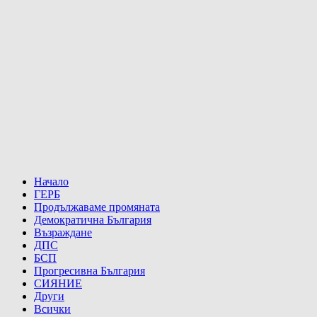
Начало
ГЕРБ
Продължаваме промяната
Демократична България
Възраждане
ДПС
БСП
Прогресивна България
СИЯНИЕ
Други
Всички