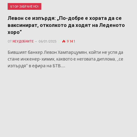
STOP ЗАБРАНЕНО!
Левон се изпърдя: „По-добре е хората да се
ваксинират, отколкото да ходят на Леденото
хоро“
ОТ
НЕУДОБНИТЕ
06/01/2025
9 141
Бившият банкер Левон Хампарцумян, койти не успя да
стане инженер-химик, каквото е неговата диплома, „се
изпърдя“ в ефира на БТВ.…