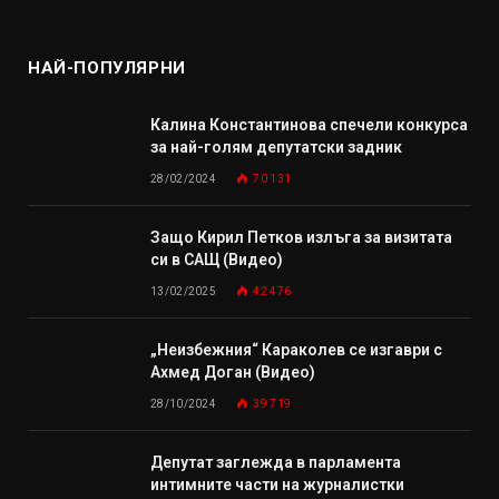
НАЙ-ПОПУЛЯРНИ
Калина Константинова спечели конкурса
за най-голям депутатски задник
28/02/2024
70 131
Защо Кирил Петков излъга за визитата
си в САЩ (Видео)
13/02/2025
42 476
„Неизбежния“ Караколев се изгаври с
Ахмед Доган (Видео)
28/10/2024
39 719
Депутат заглежда в парламента
интимните части на журналистки