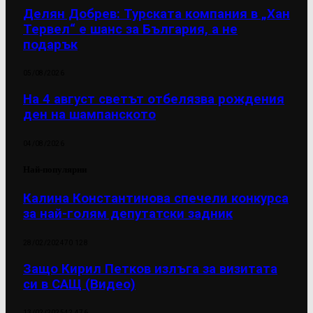
Делян Добрев: Турската компания в „Хан
Тервел“ е шанс за България, а не
подарък
05/08/2026
На 4 август светът отбелязва рождения
ден на шампанското
04/08/2026
Най-популярни
Калина Константинова спечели конкурса
за най-голям депутатски задник
28/02/2024
70 128
Защо Кирил Петков излъга за визитата
си в САЩ (Видео)
13/02/2025
42 476