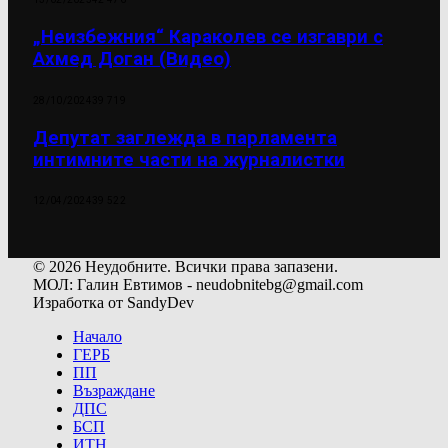
„Неизбежния“ Караколев се изгаври с
Ахмед Доган (Видео)
28/10/2024
39 719
Депутат заглежда в парламента
интимните части на журналистки
12/04/2024
39 522
© 2026 Неудобните. Всички права запазени.
МОЛ: Галин Евтимов - neudobnitebg@gmail.com
Изработка от SandyDev
Начало
ГЕРБ
ПП
Възраждане
ДПС
БСП
ИТН