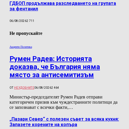
ГДБОП продължава разследването на групата
за фентанил
06/08/2026
2 711
Не пропускайте
Акценти Политика
Румен Радев: Историята
доказва, че България няма
място за антисемитизъм
ОТ
НЕУДОБНИТЕ
06/08/2026
2 464
Министър-председателят Румен Радев отправи
категоричен призив към чуждестранните политици да
се запознават с всички факти,…
„Пазари Север“ с полезен съвет за всяка кухня:
Запазете корените на копъра