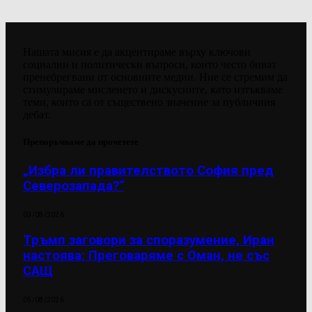
Нашата мисия е да акцентираме върху ключови
социални и политически въпроси, които често биват
пренебрегвани от основните медии. Ние се стремим да
стимулираме мисленето и дискусиите, като изтъкваме
теми, които са от съществено значение за публичния
дебат.
Препоръчваме да прочетете
„Избра ли правителството София пред
Северозапада?“
03/08/2026
Тръмп заговори за споразумение, Иран
настоява: Преговаряме с Оман, не със
САЩ
05/08/2026