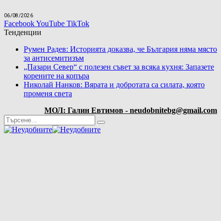
06/08/2026
Facebook
YouTube
TikTok
Тенденции
Румен Радев: Историята доказва, че България няма място
за антисемитизъм
„Пазари Север“ с полезен съвет за всяка кухня: Запазете
корените на копъра
Николай Нанков: Вярата и добротата са силата, която
променя света
МОЛ: Галин Евтимов - neudobnitebg@gmail.com