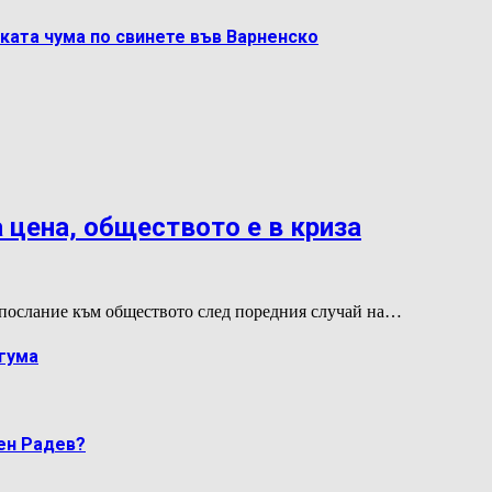
ката чума по свинете във Варненско
 цена, обществото е в криза
послание към обществото след поредния случай на…
гума
мен Радев?