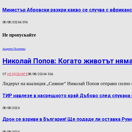
Министър Абровски разкри какво се случва с африканс
08/08/2026
6 596
Не пропускайте
Акценти Политика
Николай Попов: Когато животът няма
ОТ
НЕУДОБНИТЕ
08/08/2026
4 566
Лидерът на коалиция „Сияние“ Николай Попов отправи силно 
ТИР навлезе в насрещното край Дъбово след спукана 
08/08/2026
Дрон се взриви в България! Ще подаде ли оставка Ру
08/08/2026