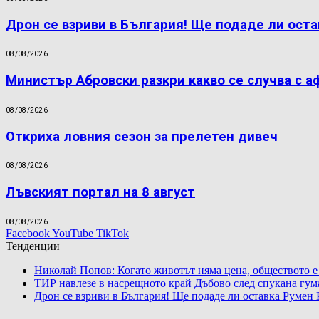
Дрон се взриви в България! Ще подаде ли оста
08/08/2026
Министър Абровски разкри какво се случва с а
08/08/2026
Откриха ловния сезон за прелетен дивеч
08/08/2026
Лъвският портал на 8 август
08/08/2026
Facebook
YouTube
TikTok
Тенденции
Николай Попов: Когато животът няма цена, обществото е
ТИР навлезе в насрещното край Дъбово след спукана гум
Дрон се взриви в България! Ще подаде ли оставка Румен 