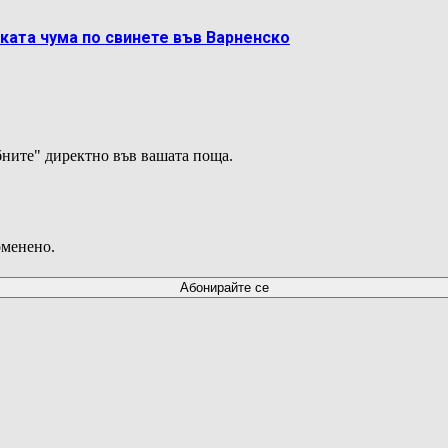
ката чума по свинете във Варненско
ните" директно във вашата поща.
оменено.