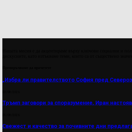
Нашата мисия е да акцентираме върху ключови социални и пол
дискусиите, като изтъкваме теми, които са от съществено значе
Препоръчваме да прочетете
„Избра ли правителството София пред Североз
03/08/2026
Тръмп заговори за споразумение, Иран настояв
05/08/2026
Свежест и качество за почивните дни предлаг