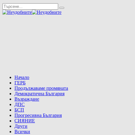
Начало
ГЕРБ
Продължаваме промяната
Демократична България
Възраждане
ДПС
БСП
Прогресивна България
СИЯНИЕ
Други
Всички