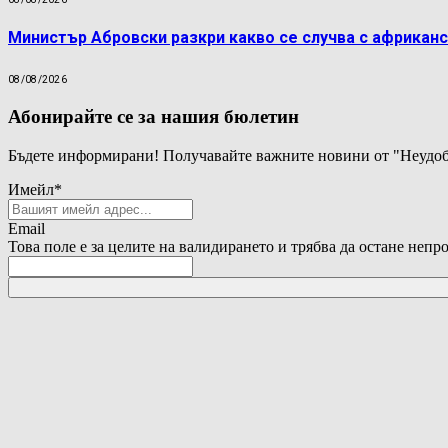
Министър Абровски разкри какво се случва с африканс
08/08/2026
Абонирайте се за нашия бюлетин
Бъдете информирани! Получавайте важните новини от "Неудоб
Имейл
*
Email
Това поле е за целите на валидирането и трябва да остане непр