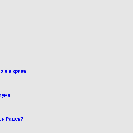
о е в криза
гума
мен Радев?