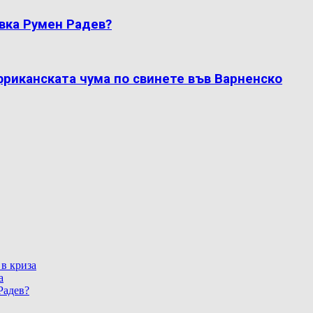
вка Румен Радев?
фриканската чума по свинете във Варненско
 в криза
а
Радев?