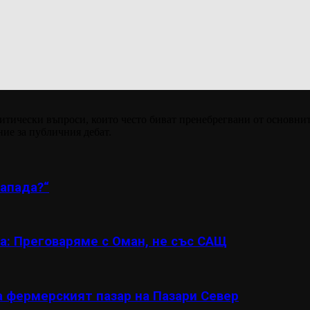
итически въпроси, които често биват пренебрегвани от основнит
ние за публичния дебат.
апада?“
а: Преговаряме с Оман, не със САЩ
а фермерският пазар на Пазари Север