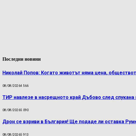
Последни новини
Николай Попов: Когато животът няма цена, обществот
08/08/2026
4 566
ТИР навлезе в насрещното край Дъбово след спукана 
08/08/2026
5 090
Дрон се взриви в България! Ще подаде ли оставка Ру
08/08/2026
5 913