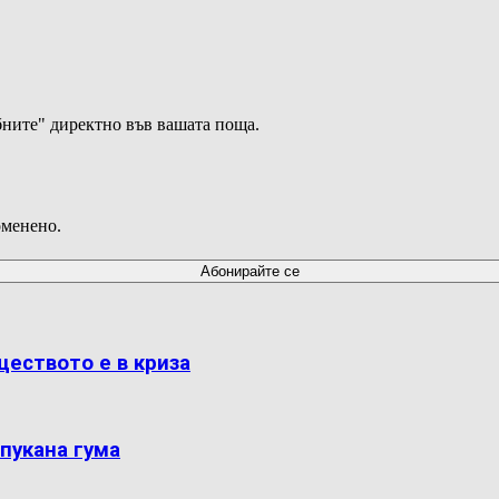
ните" директно във вашата поща.
оменено.
ществото е в криза
пукана гума