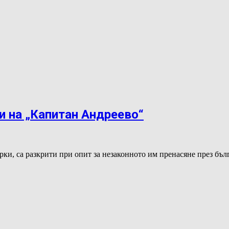
и на „Капитан Андреево“
рки, са разкрити при опит за незаконното им пренасяне през бъ