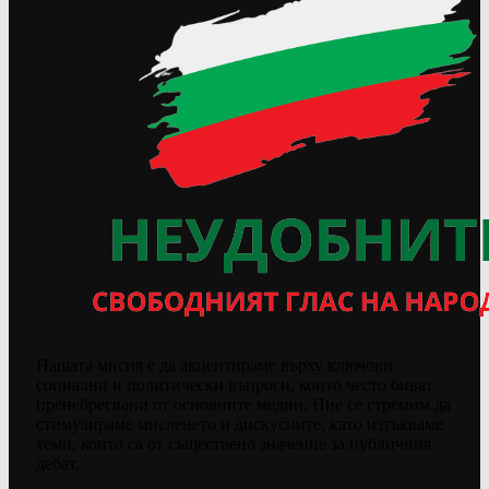
Нашата мисия е да акцентираме върху ключови
социални и политически въпроси, които често биват
пренебрегвани от основните медии. Ние се стремим да
стимулираме мисленето и дискусиите, като изтъкваме
теми, които са от съществено значение за публичния
дебат.