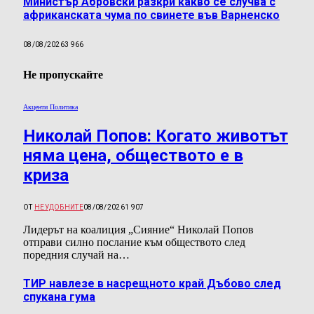
Министър Абровски разкри какво се случва с
африканската чума по свинете във Варненско
08/08/2026
3 966
Не пропускайте
Акценти Политика
Николай Попов: Когато животът
няма цена, обществото е в
криза
ОТ
НЕУДОБНИТЕ
08/08/2026
1 907
Лидерът на коалиция „Сияние“ Николай Попов
отправи силно послание към обществото след
поредния случай на…
ТИР навлезе в насрещното край Дъбово след
спукана гума