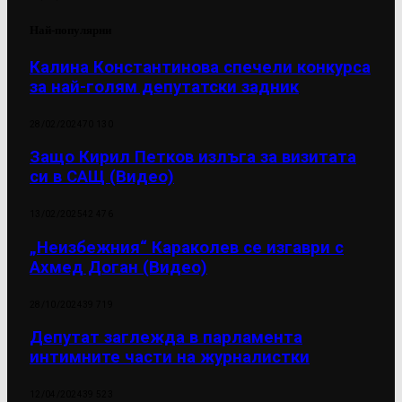
Най-популярни
Калина Константинова спечели конкурса
за най-голям депутатски задник
28/02/2024
70 130
Защо Кирил Петков излъга за визитата
си в САЩ (Видео)
13/02/2025
42 476
„Неизбежния“ Караколев се изгаври с
Ахмед Доган (Видео)
28/10/2024
39 719
Депутат заглежда в парламента
интимните части на журналистки
12/04/2024
39 523