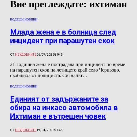
Вие преглеждате:
ихтиман
ВОДЕЩИ НОВИНИ
Млада жена е в болница след
инцидент при парашутен скок
ОТ
НЕУДОБНИТЕ
06/07/2026
8 945
21-годишна жена е пострадала при инцидент по време
на парашутен скок на летището край село Черньово,
съобщиха от полицията. Сигналът…
ВОДЕЩИ НОВИНИ
Единият от задържаните за
обира на инкасо автомобила в
Ихтиман е вътрешен човек
ОТ
НЕУДОБНИТЕ
19/01/2026
9 045