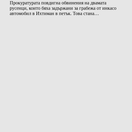
Прокуратурата повдигна обвинения на двамата
русенци, които бяха задържани за грабежа от инкасо
автомобил в Ихтиман в петък. Това стана…