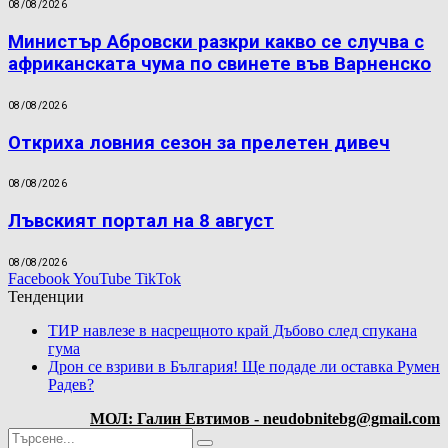
08/08/2026
Министър Абровски разкри какво се случва с
африканската чума по свинете във Варненско
08/08/2026
Откриха ловния сезон за прелетен дивеч
08/08/2026
Лъвският портал на 8 август
08/08/2026
Facebook
YouTube
TikTok
Тенденции
ТИР навлезе в насрещното край Дъбово след спукана
гума
Дрон се взриви в България! Ще подаде ли оставка Румен
Радев?
МОЛ: Галин Евтимов - neudobnitebg@gmail.com