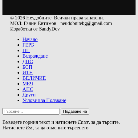
© 2026 Неудобните. Всички права запазени.
МОЛ: Галин Евтимов - neudobnitebg@gmail.com
Изработка от SandyDev
Начало
ГЕРБ
ПП
Възраждане
ДПС
БСП
ИТН
ВЕЛИЧИЕ
МЕЧ
АПС
Други
Условия за Ползване
Подаване на
Въведете горния текст и натиснете
Enter
, за да търсите.
Натиснете
Esc
, за да отмените търсенето.