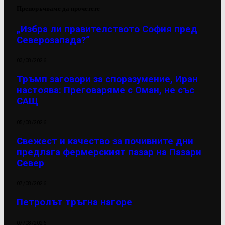
Препоръчваме да прочетете
„Избра ли правителството София пред
Северозапада?“
03/08/2026
Тръмп заговори за споразумение, Иран
настоява: Преговаряме с Оман, не със
САЩ
05/08/2026
Свежест и качество за почивните дни
предлага фермерският пазар на Пазари
Север
07/08/2026
Петролът тръгна нагоре
07/08/2026