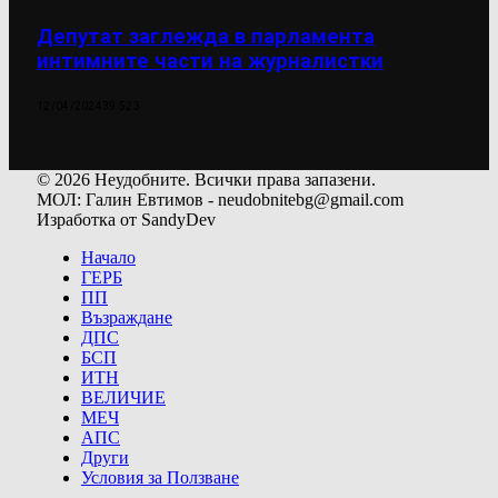
Депутат заглежда в парламента
интимните части на журналистки
12/04/2024
39 523
© 2026 Неудобните. Всички права запазени.
МОЛ: Галин Евтимов - neudobnitebg@gmail.com
Изработка от SandyDev
Начало
ГЕРБ
ПП
Възраждане
ДПС
БСП
ИТН
ВЕЛИЧИЕ
МЕЧ
АПС
Други
Условия за Ползване