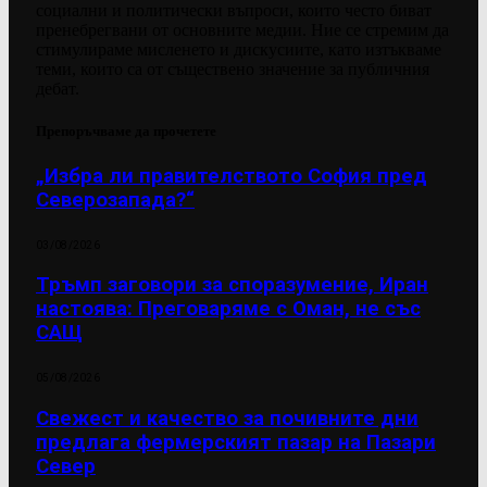
социални и политически въпроси, които често биват
пренебрегвани от основните медии. Ние се стремим да
стимулираме мисленето и дискусиите, като изтъкваме
теми, които са от съществено значение за публичния
дебат.
Препоръчваме да прочетете
„Избра ли правителството София пред
Северозапада?“
03/08/2026
Тръмп заговори за споразумение, Иран
настоява: Преговаряме с Оман, не със
САЩ
05/08/2026
Свежест и качество за почивните дни
предлага фермерският пазар на Пазари
Север