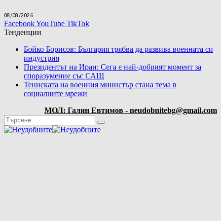
08/08/2026
Facebook
YouTube
TikTok
Тенденции
Бойко Борисов: България трябва да развива военната си
индустрия
Президентът на Иран: Сега е най-добрият момент за
споразумение със САЩ
Тениската на военния министър стана тема в
социалните мрежи
МОЛ: Галин Евтимов - neudobnitebg@gmail.com