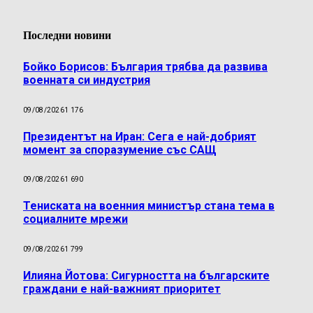
Последни новини
Бойко Борисов: България трябва да развива
военната си индустрия
09/08/2026
1 176
Президентът на Иран: Сега е най-добрият
момент за споразумение със САЩ
09/08/2026
1 690
Тениската на военния министър стана тема в
социалните мрежи
09/08/2026
1 799
Илияна Йотова: Сигурността на българските
граждани е най-важният приоритет