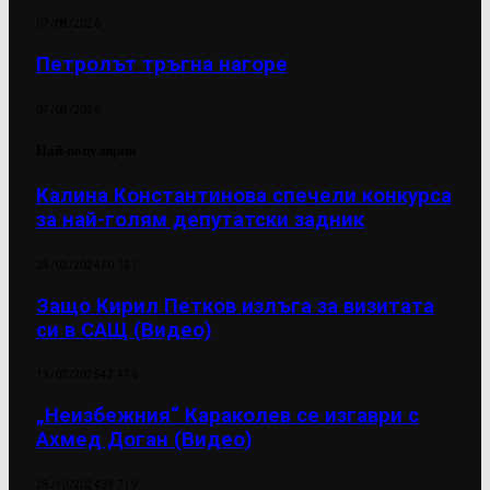
07/08/2026
Петролът тръгна нагоре
07/08/2026
Най-популярни
Калина Константинова спечели конкурса
за най-голям депутатски задник
28/02/2024
70 131
Защо Кирил Петков излъга за визитата
си в САЩ (Видео)
13/02/2025
42 476
„Неизбежния“ Караколев се изгаври с
Ахмед Доган (Видео)
28/10/2024
39 719