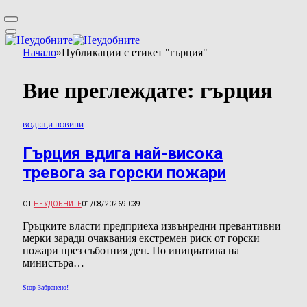
Начало
»
Публикации с етикет "гърция"
Вие преглеждате:
гърция
ВОДЕЩИ НОВИНИ
Гърция вдига най-висока
тревога за горски пожари
ОТ
НЕУДОБНИТЕ
01/08/2026
9 039
Гръцките власти предприеха извънредни превантивни
мерки заради очаквания екстремен риск от горски
пожари през съботния ден. По инициатива на
министъра…
Stop Забранено!