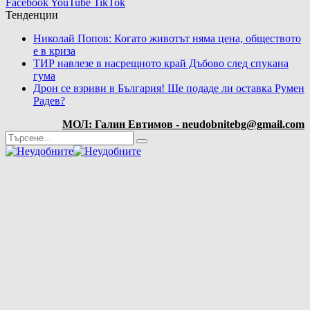
Facebook
YouTube
TikTok
Тенденции
Николай Попов: Когато животът няма цена, обществото
е в криза
ТИР навлезе в насрещното край Дъбово след спукана
гума
Дрон се взриви в България! Ще подаде ли оставка Румен
Радев?
МОЛ: Галин Евтимов - neudobnitebg@gmail.com