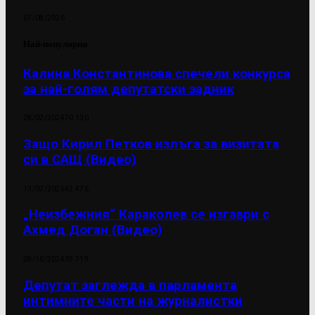
07/08/2026
Най-популярни
Калина Константинова спечели конкурса
за най-голям депутатски задник
28/02/2024
70 130
Защо Кирил Петков излъга за визитата
си в САЩ (Видео)
13/02/2025
42 476
„Неизбежния“ Караколев се изгаври с
Ахмед Доган (Видео)
28/10/2024
39 719
Депутат заглежда в парламента
интимните части на журналистки