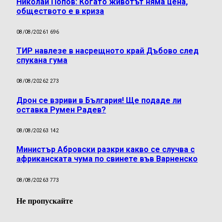
Николай Попов: Когато животът няма цена,
обществото е в криза
08/08/2026
1 696
ТИР навлезе в насрещното край Дъбово след
спукана гума
08/08/2026
2 273
Дрон се взриви в България! Ще подаде ли
оставка Румен Радев?
08/08/2026
3 142
Министър Абровски разкри какво се случва с
африканската чума по свинете във Варненско
08/08/2026
3 773
Не пропускайте