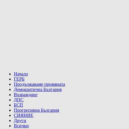
Начало
ГЕРБ
Продължаваме промяната
Демократична България
Възраждане
ДПС
БСП
Прогресивна България
СИЯНИЕ
Други
Всички