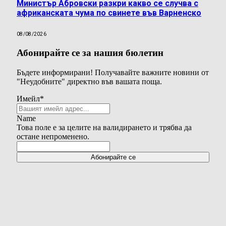
Министър Абровски разкри какво се случва с
африканската чума по свинете във Варненско
08/08/2026
Абонирайте се за нашия бюлетин
Бъдете информирани! Получавайте важните новини от
"Неудобните" директно във вашата поща.
Имейл
*
Name
Това поле е за целите на валидирането и трябва да
остане непроменено.