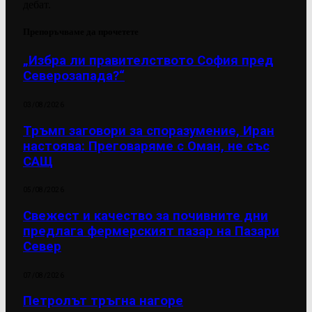
дебат.
Препоръчваме да прочетете
„Избра ли правителството София пред
Северозапада?“
03/08/2026
Тръмп заговори за споразумение, Иран
настоява: Преговаряме с Оман, не със
САЩ
05/08/2026
Свежест и качество за почивните дни
предлага фермерският пазар на Пазари
Север
07/08/2026
Петролът тръгна нагоре