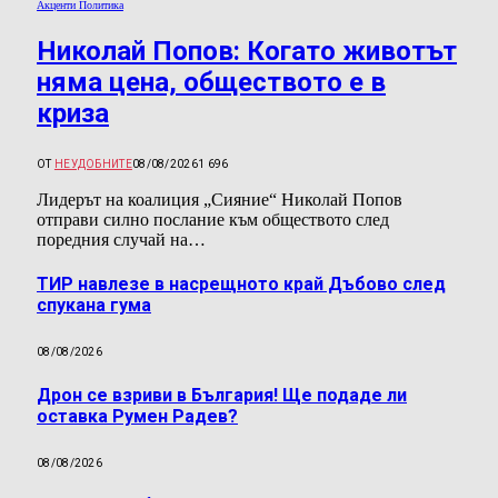
Акценти Политика
Николай Попов: Когато животът
няма цена, обществото е в
криза
ОТ
НЕУДОБНИТЕ
08/08/2026
1 696
Лидерът на коалиция „Сияние“ Николай Попов
отправи силно послание към обществото след
поредния случай на…
ТИР навлезе в насрещното край Дъбово след
спукана гума
08/08/2026
Дрон се взриви в България! Ще подаде ли
оставка Румен Радев?
08/08/2026