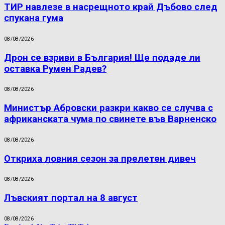
ТИР навлезе в насрещното край Дъбово след
спукана гума
08/08/2026
Дрон се взриви в България! Ще подаде ли
оставка Румен Радев?
08/08/2026
Министър Абровски разкри какво се случва с
африканската чума по свинете във Варненско
08/08/2026
Откриха ловния сезон за прелетен дивеч
08/08/2026
Лъвският портал на 8 август
08/08/2026