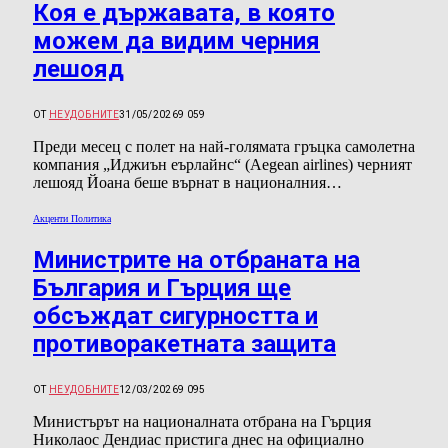
Коя е държавата, в която
можем да видим черния
лешояд
ОТ
НЕУДОБНИТЕ
31/05/2026
9 059
Преди месец с полет на най-голямата гръцка самолетна
компания „Иджиън еърлайнс“ (Aegean airlines) черният
лешояд Йоана беше върнат в националния…
Акценти Политика
Министрите на отбраната на
България и Гърция ще
обсъждат сигурността и
противоракетната защита
ОТ
НЕУДОБНИТЕ
12/03/2026
9 095
Министърът на националната отбрана на Гърция
Николаос Дендиас пристига днес на официално