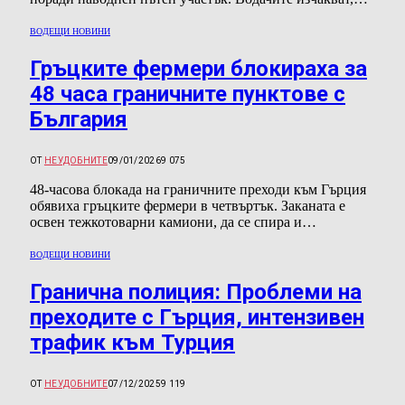
ВОДЕЩИ НОВИНИ
Гръцките фермери блокираха за
48 часа граничните пунктове с
България
ОТ
НЕУДОБНИТЕ
09/01/2026
9 075
48-часова блокада на граничните преходи към Гърция
обявиха гръцките фермери в четвъртък. Заканата е
освен тежкотоварни камиони, да се спира и…
ВОДЕЩИ НОВИНИ
Гранична полиция: Проблеми на
преходите с Гърция, интензивен
трафик към Турция
ОТ
НЕУДОБНИТЕ
07/12/2025
9 119