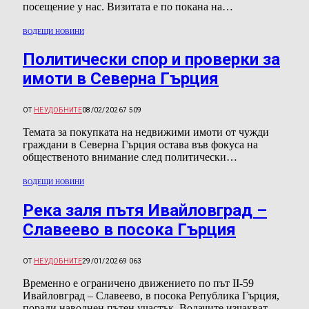
посещение у нас. Визитата е по покана на…
ВОДЕЩИ НОВИНИ
Политически спор и проверки за
имоти в Северна Гърция
ОТ
НЕУДОБНИТЕ
08/02/2026
7 509
Темата за покупката на недвижими имоти от чужди
граждани в Северна Гърция остава във фокуса на
общественото внимание след политически…
ВОДЕЩИ НОВИНИ
Река заля пътя Ивайловград –
Славеево в посока Гърция
ОТ
НЕУДОБНИТЕ
29/01/2026
9 063
Временно е ограничено движението по път II-59
Ивайловград – Славеево, в посока Република Гърция,
поради наводнен пътен участък. Водачите изчакват,…