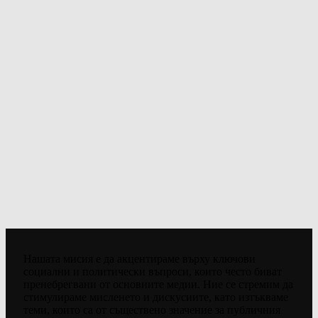
Нашата мисия е да акцентираме върху ключови
социални и политически въпроси, които често биват
пренебрегвани от основните медии. Ние се стремим да
стимулираме мисленето и дискусиите, като изтъкваме
теми, които са от съществено значение за публичния