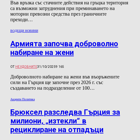
Във връзка със стачните действия на гръцка територия
са възможни затруднения при преминаването на
моторни превозни средства през граничните
преходи…
ВОДЕЩИ НОВИНИ
Армията започва доброволно
набиране на жени
ОТ
НЕУДОБНИТЕ
31/10/2025
9 165
Доброволното набиране на жени във въоръжените
сили на Гърция ще започне през 2026 г. със
създаването на подразделение от 100…
Акценти Политика
Брюксел разследва Гърция за
милиони, „изтекли“ в
рециклиране на отпадъци