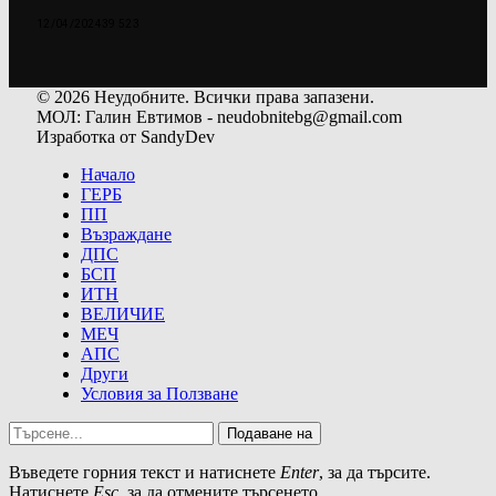
12/04/2024
39 523
© 2026 Неудобните. Всички права запазени.
МОЛ: Галин Евтимов - neudobnitebg@gmail.com
Изработка от SandyDev
Начало
ГЕРБ
ПП
Възраждане
ДПС
БСП
ИТН
ВЕЛИЧИЕ
МЕЧ
АПС
Други
Условия за Ползване
Подаване на
Въведете горния текст и натиснете
Enter
, за да търсите.
Натиснете
Esc
, за да отмените търсенето.