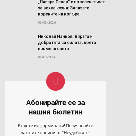
„Пазари Север“ с полезен съвет
за всяка кухня: Запазете
корените на копъра
06/08/2026
Николай Нанков: Вярата и
добротата са силата, която
променя света
06/08/2026
Абонирайте се за
нашия бюлетин
Бъдете информирани! Получавайте
важните новини от "Неудобните"