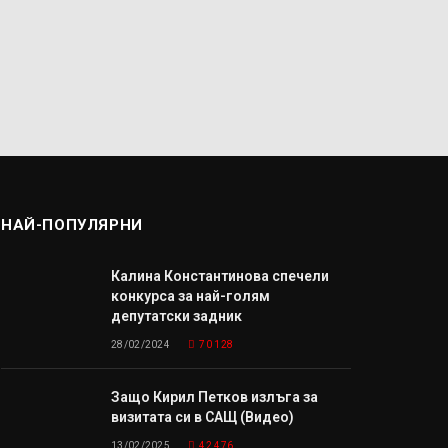
НАЙ-ПОПУЛЯРНИ
Калина Константинова спечели
конкурса за най-голям
депутатски задник
28/02/2024
70 128
Защо Кирил Петков излъга за
визитата си в САЩ (Видео)
13/02/2025
42 476