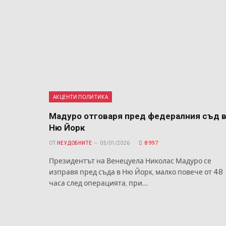
АКЦЕНТИ ПОЛИТИКА
Мадуро отговаря пред федералния съд 
Ню Йорк
ОТ
НЕУДОБНИТЕ
05/01/2026
8 997
Президентът на Венецуела Николас Мадуро се
изправя пред съда в Ню Йорк, малко повече от 48
часа след операцията, при…