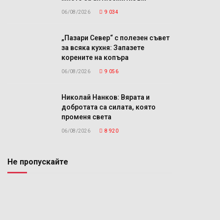
06/08/2026
9 034
„Пазари Север“ с полезен съвет
за всяка кухня: Запазете
корените на копъра
06/08/2026
9 056
Николай Нанков: Вярата и
добротата са силата, която
променя света
06/08/2026
8 920
Не пропускайте