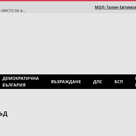
МОЛ: Галин Евтимов
Румен Радев: Историята доказва, че България няма място за антисемитизъм
ДЕМОКРАТИЧНА
ВЪЗРАЖДАНЕ
ДПС
БСП
БЪЛГАРИЯ
ЪД