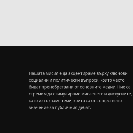
Нашата мисия е да акцентираме върху ключови
социални и политически въпроси, които често
биват пренебрегвани от основните медии. Ние се
стремим да стимулираме мисленето и дискусиите,
като изтъкваме теми, които са от съществено
значение за публичния дебат.