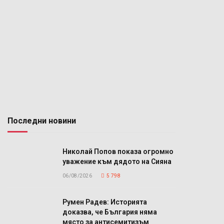
Последни новини
Николай Попов показа огромно
уважение към дядото на Сияна
06/08/2026
5 798
Румен Радев: Историята
доказва, че България няма
място за антисемитизъм