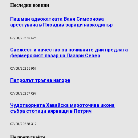
Последни новини
Пишман адвокатката Ваня Симеонова
арестувана в Пловдив заради наркодилър
07/08/2026
5 428
Свежест и качество за почивните дни предлага
фермерският пазар на Пазари Север
07/08/2026
6 957
Петролът тръгна нагоре
07/08/2026
7 097
Чудотворната Хавайска мироточива икона
събра стотици вярващи в Петрич
07/08/2026
8 312
Не пропускайте