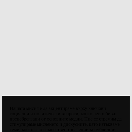
Нашата мисия е да акцентираме върху ключови
социални и политически въпроси, които често биват
пренебрегвани от основните медии. Ние се стремим да
стимулираме мисленето и дискусиите, като изтъкваме
теми, които са от съществено значение за публичния