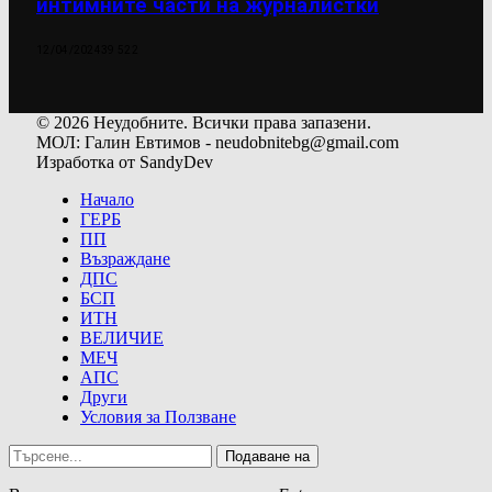
интимните части на журналистки
12/04/2024
39 522
© 2026 Неудобните. Всички права запазени.
МОЛ: Галин Евтимов - neudobnitebg@gmail.com
Изработка от SandyDev
Начало
ГЕРБ
ПП
Възраждане
ДПС
БСП
ИТН
ВЕЛИЧИЕ
МЕЧ
АПС
Други
Условия за Ползване
Подаване на