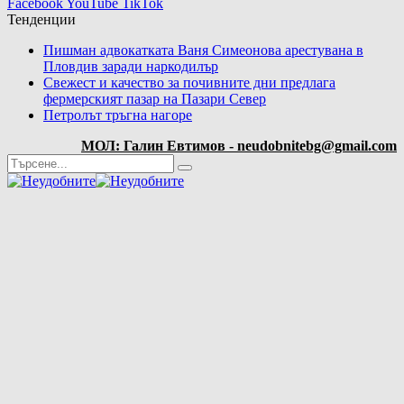
Facebook
YouTube
TikTok
Тенденции
Пишман адвокатката Ваня Симеонова арестувана в
Пловдив заради наркодилър
Свежест и качество за почивните дни предлага
фермерският пазар на Пазари Север
Петролът тръгна нагоре
МОЛ: Галин Евтимов - neudobnitebg@gmail.com