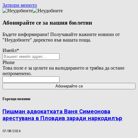
Затвори менюто
Абонирайте се за нашия бюлетин
Бъдете информирани! Получавайте важните новини от
"Неудобните" директно във вашата поща.
Имейл
*
Phone
Това поле е за целите на валидирането и трябва да остане
непроменено.
Горещи новини
Пишман адвокатката Ваня Симеонова
арестувана в Пловдив заради наркодилър
07/08/2026