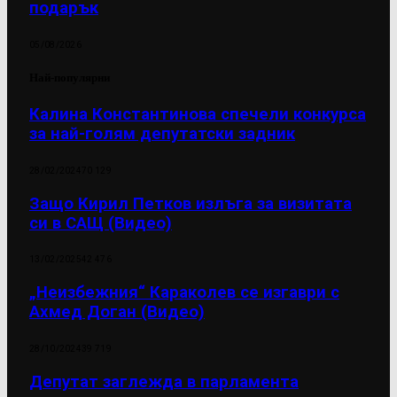
подарък
05/08/2026
Най-популярни
Калина Константинова спечели конкурса
за най-голям депутатски задник
28/02/2024
70 129
Защо Кирил Петков излъга за визитата
си в САЩ (Видео)
13/02/2025
42 476
„Неизбежния“ Караколев се изгаври с
Ахмед Доган (Видео)
28/10/2024
39 719
Депутат заглежда в парламента