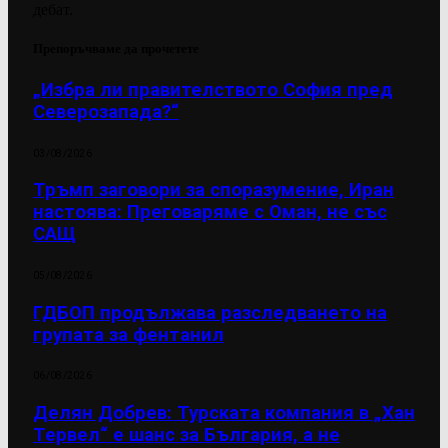
дебат.
Препоръчваме да прочетете
„Избра ли правителството София пред
Северозапада?“
03/08/2026
Тръмп заговори за споразумение, Иран
настоява: Преговаряме с Оман, не със
САЩ
05/08/2026
ГДБОП продължава разследването на
групата за фентанил
06/08/2026
Делян Добрев: Турската компания в „Хан
Тервел“ е шанс за България, а не