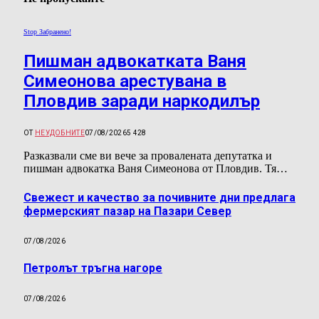
Stop Забранено!
Пишман адвокатката Ваня
Симеонова арестувана в
Пловдив заради наркодилър
ОТ
НЕУДОБНИТЕ
07/08/2026
5 428
Разказвали сме ви вече за провалената депутатка и
пишман адвокатка Ваня Симеонова от Пловдив. Тя…
Свежест и качество за почивните дни предлага
фермерският пазар на Пазари Север
07/08/2026
Петролът тръгна нагоре
07/08/2026