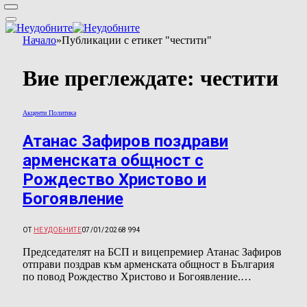
Начало
»
Публикации с етикет "честити"
Вие преглеждате:
честити
Акценти Политика
Атанас Зафиров поздрави
арменската общност с
Рождество Христово и
Богоявление
ОТ
НЕУДОБНИТЕ
07/01/2026
8 994
Председателят на БСП и вицепремиер Атанас Зафиров
отправи поздрав към арменската общност в България
по повод Рождество Христово и Богоявление.…