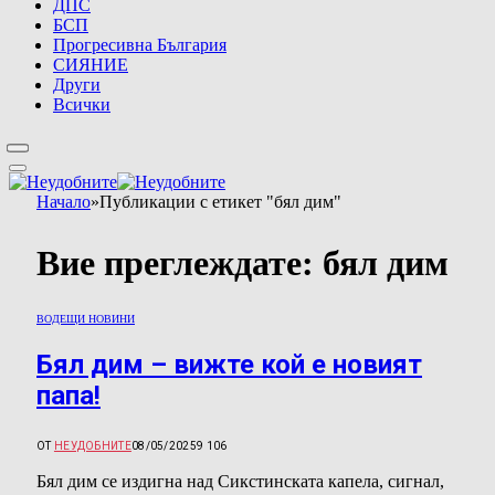
ДПС
БСП
Прогресивна България
СИЯНИЕ
Други
Всички
Начало
»
Публикации с етикет "бял дим"
Вие преглеждате:
бял дим
ВОДЕЩИ НОВИНИ
Бял дим – вижте кой е новият
папа!
ОТ
НЕУДОБНИТЕ
08/05/2025
9 106
Бял дим се издигна над Сикстинската капела, сигнал,