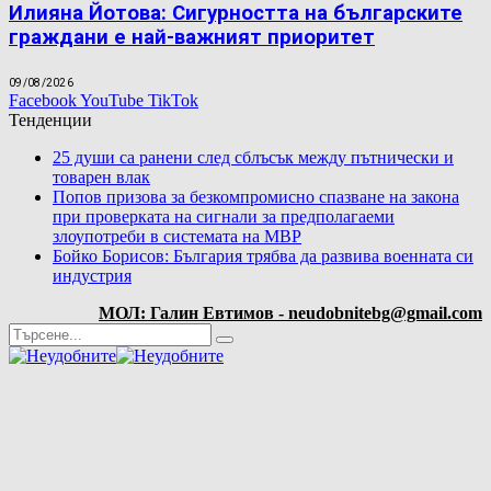
Илияна Йотова: Сигурността на българските
граждани е най-важният приоритет
09/08/2026
Facebook
YouTube
TikTok
Тенденции
25 души са ранени след сблъсък между пътнически и
товарен влак
Попов призова за безкомпромисно спазване на закона
при проверката на сигнали за предполагаеми
злоупотреби в системата на МВР
Бойко Борисов: България трябва да развива военната си
индустрия
МОЛ: Галин Евтимов - neudobnitebg@gmail.com