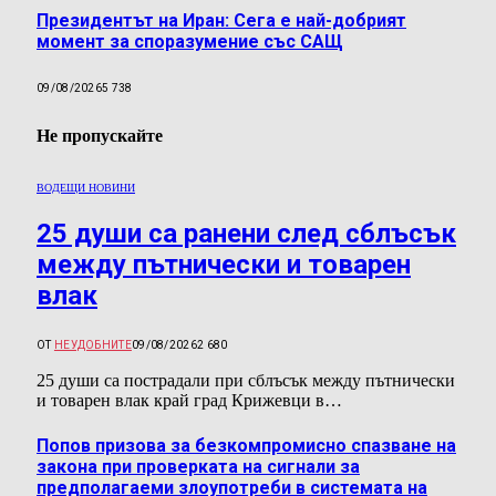
Президентът на Иран: Сега е най-добрият
момент за споразумение със САЩ
09/08/2026
5 738
Не пропускайте
ВОДЕЩИ НОВИНИ
25 души са ранени след сблъсък
между пътнически и товарен
влак
ОТ
НЕУДОБНИТЕ
09/08/2026
2 680
25 души са пострадали при сблъсък между пътнически
и товарен влак край град Крижевци в…
Попов призова за безкомпромисно спазване на
закона при проверката на сигнали за
предполагаеми злоупотреби в системата на