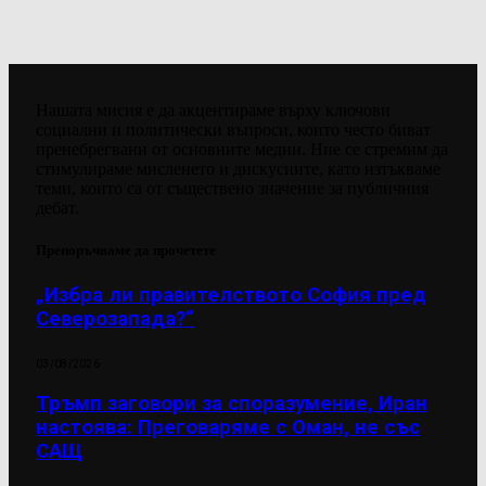
Нашата мисия е да акцентираме върху ключови
социални и политически въпроси, които често биват
пренебрегвани от основните медии. Ние се стремим да
стимулираме мисленето и дискусиите, като изтъкваме
теми, които са от съществено значение за публичния
дебат.
Препоръчваме да прочетете
„Избра ли правителството София пред
Северозапада?“
03/08/2026
Тръмп заговори за споразумение, Иран
настоява: Преговаряме с Оман, не със
САЩ