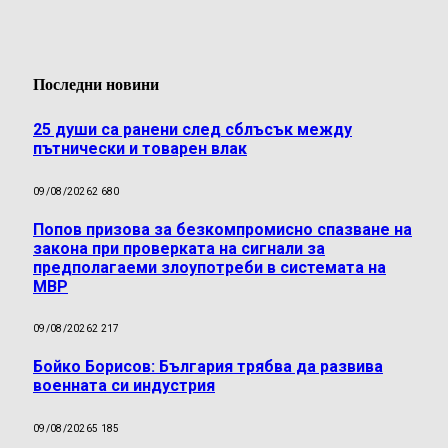
Последни новини
25 души са ранени след сблъсък между
пътнически и товарен влак
09/08/2026
2 680
Попов призова за безкомпромисно спазване на
закона при проверката на сигнали за
предполагаеми злоупотреби в системата на
МВР
09/08/2026
2 217
Бойко Борисов: България трябва да развива
военната си индустрия
09/08/2026
5 185