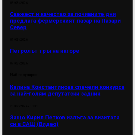
05/08/2026
Свежест и качество за почивните дни
предлага фермерският пазар на Пазари
Север
07/08/2026
Петролът тръгна нагоре
07/08/2026
Най-популярни
Калина Константинова спечели конкурса
за най-голям депутатски задник
28/02/2024
70 131
Защо Кирил Петков излъга за визитата
си в САЩ (Видео)