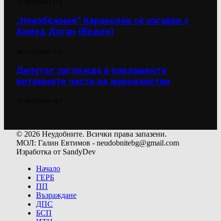
13/02/2025
42 476
„Неизбежния“ Караколев се изгаври с
Ахмед Доган (Видео)
28/10/2024
39 719
Депутат заглежда в парламента
интимните части на журналистки
12/04/2024
39 523
© 2026 Неудобните. Всички права запазени.
МОЛ: Галин Евтимов - neudobnitebg@gmail.com
Изработка от SandyDev
Начало
ГЕРБ
ПП
Възраждане
ДПС
БСП