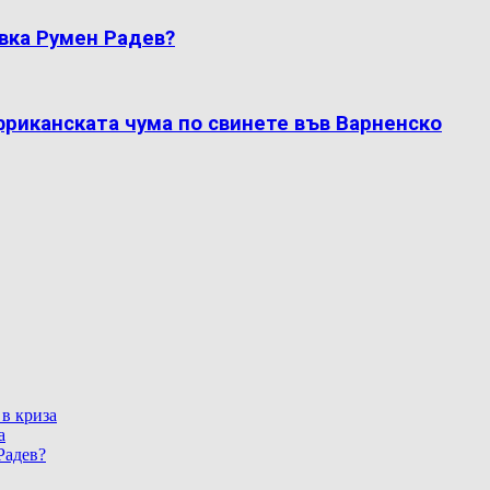
вка Румен Радев?
фриканската чума по свинете във Варненско
 в криза
а
Радев?