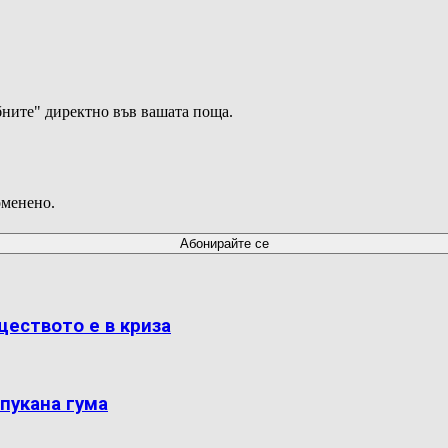
ните" директно във вашата поща.
оменено.
ществото е в криза
пукана гума