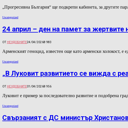
„Прогресивна България“ ще подкрепи кабинета, за другите пар
Uncategorized
24 април – ден на памет за жертвите
ОТ
НЕУДОБНИТЕ
24/04/2026
8 983
Арменският геноцид, известен още като арменски холокост, е 
Uncategorized
„В Луковит развитието се вижда с ре
ОТ
НЕУДОБНИТЕ
01/04/2026
8 956
Луковит е пример за последователно развитие и подобрена гра
Uncategorized
Свързаният с ДС министър Христанов 