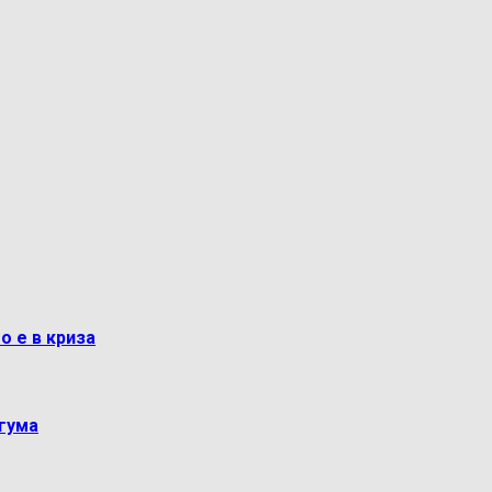
о е в криза
гума