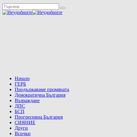
Начало
ГЕРБ
Продължаваме промяната
Демократична България
Възраждане
ДПС
БСП
Прогресивна България
СИЯНИЕ
Други
Всички