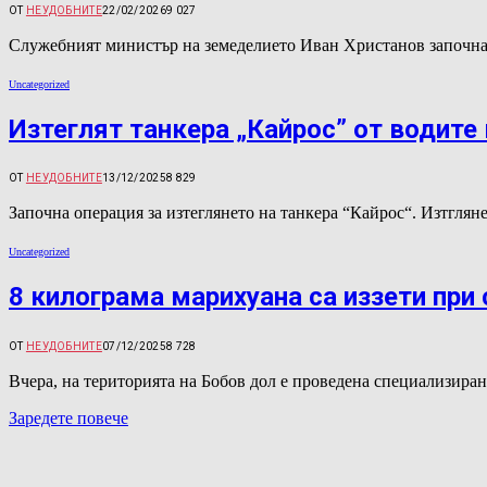
ОТ
НЕУДОБНИТЕ
22/02/2026
9 027
Служебният министър на земеделието Иван Христанов започна 
Uncategorized
Изтеглят танкера „Кайрос” от водите
ОТ
НЕУДОБНИТЕ
13/12/2025
8 829
Започна операция за изтеглянето на танкера “Кайрос“. Изтгля
Uncategorized
8 килограма марихуана са иззети при
ОТ
НЕУДОБНИТЕ
07/12/2025
8 728
Вчера, на територията на Бобов дол е проведена специализира
Заредете повече