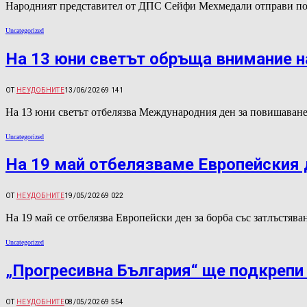
Народният представител от ДПС Сейфи Мехмедали отправи пос
Uncategorized
На 13 юни светът обръща внимание н
ОТ
НЕУДОБНИТЕ
13/06/2026
9 141
На 13 юни светът отбелязва Международния ден за повишаване
Uncategorized
На 19 май отбелязваме Европейския 
ОТ
НЕУДОБНИТЕ
19/05/2026
9 022
На 19 май се отбелязва Европейски ден за борба със затлъстя
Uncategorized
„Прогресивна България“ ще подкрепи 
ОТ
НЕУДОБНИТЕ
08/05/2026
9 554