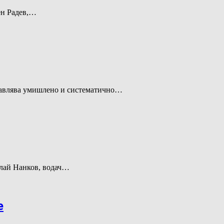
ен Радев,…
дставлява умишлено и систематично…
олай Нанков, водач…
е