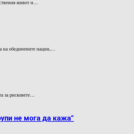
ествения живот и…
та на обединените нации,…
та за рисковете…
рупи не мога да кажа“