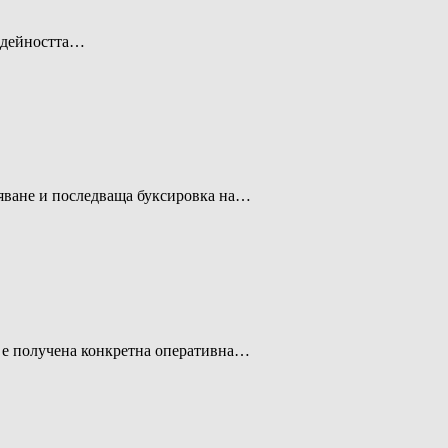
а дейността…
асяване и последваща буксировка на…
й е получена конкретна оперативна…