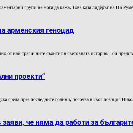
ламентарни групи не мога да кажа. Това каза лидерът на ПБ Рум
 на арменския геноцид
едно от най-трагичните събития в световната история. Той пре
ални проекти“
дска среда през последните години, посочва в своя позиция Ник
заяви, че няма да работи за българит