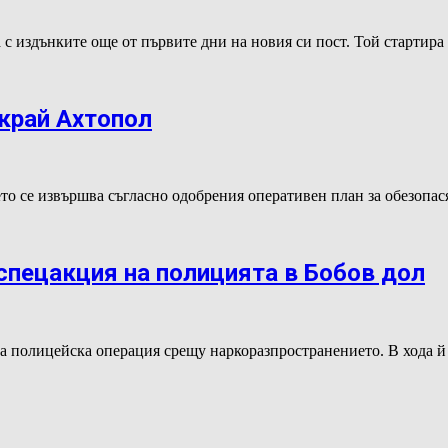
с издънките още от първите дни на новия си пост. Той стартир
 край Ахтопол
нето се извършва съгласно одобрения оперативен план за обезоп
 спецакция на полицията в Бобов дол
на полицейска операция срещу наркоразпространението. В хода 