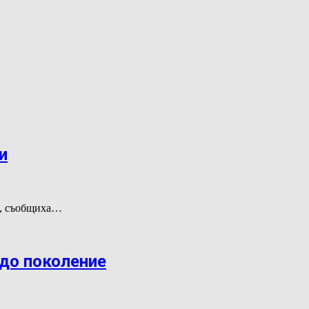
и
и, съобщиха…
адо поколение