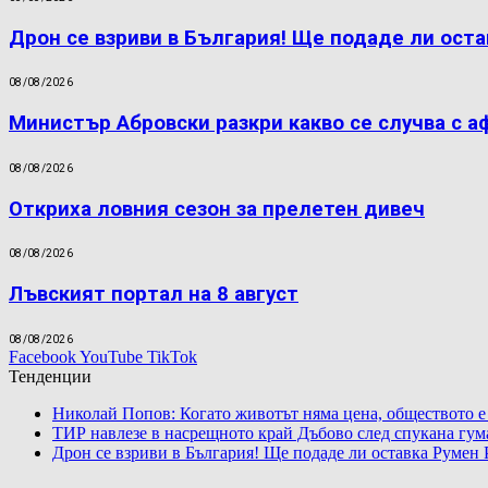
Дрон се взриви в България! Ще подаде ли оста
08/08/2026
Министър Абровски разкри какво се случва с а
08/08/2026
Откриха ловния сезон за прелетен дивеч
08/08/2026
Лъвският портал на 8 август
08/08/2026
Facebook
YouTube
TikTok
Тенденции
Николай Попов: Когато животът няма цена, обществото е
ТИР навлезе в насрещното край Дъбово след спукана гум
Дрон се взриви в България! Ще подаде ли оставка Румен 