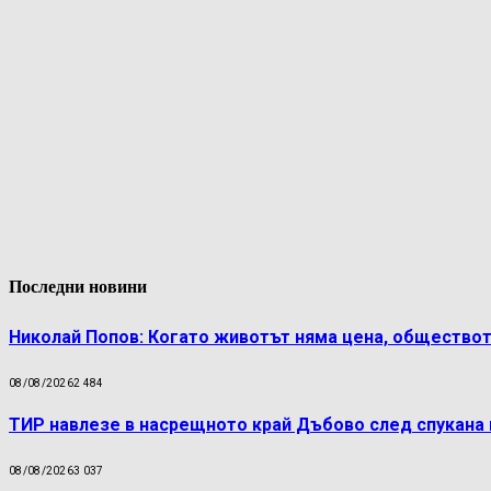
Последни новини
Николай Попов: Когато животът няма цена, обществот
08/08/2026
2 484
ТИР навлезе в насрещното край Дъбово след спукана 
08/08/2026
3 037