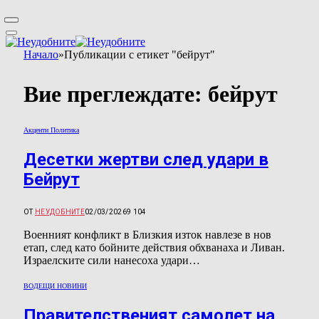
Начало
»
Публикации с етикет "бейрут"
Вие преглеждате:
бейрут
Акценти Политика
Десетки жертви след удари в
Бейрут
ОТ
НЕУДОБНИТЕ
02/03/2026
9 104
Военният конфликт в Близкия изток навлезе в нов
етап, след като бойните действия обхванаха и Ливан.
Израелските сили нанесоха удари…
ВОДЕЩИ НОВИНИ
Правителственият самолет на