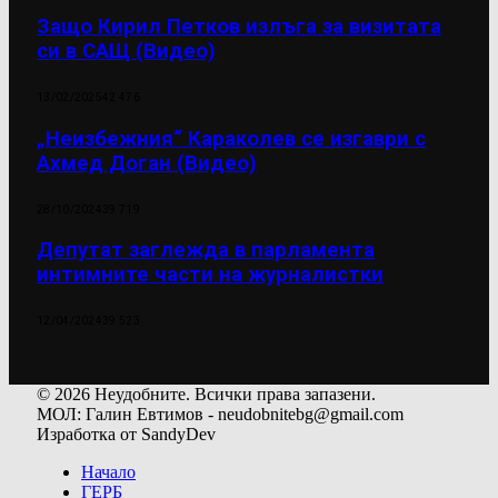
Защо Кирил Петков излъга за визитата
си в САЩ (Видео)
13/02/2025
42 476
„Неизбежния“ Караколев се изгаври с
Ахмед Доган (Видео)
28/10/2024
39 719
Депутат заглежда в парламента
интимните части на журналистки
12/04/2024
39 523
© 2026 Неудобните. Всички права запазени.
МОЛ: Галин Евтимов - neudobnitebg@gmail.com
Изработка от SandyDev
Начало
ГЕРБ