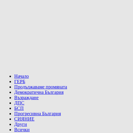
Начало
ГЕРБ
Продължаваме промяната
Демократична България
Възраждане
ДПС
БСП
Прогресивна България
СИЯНИЕ
Други
Всички