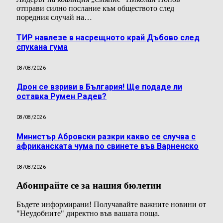
отправи силно послание към обществото след
поредния случай на…
ТИР навлезе в насрещното край Дъбово след
спукана гума
08/08/2026
Дрон се взриви в България! Ще подаде ли
оставка Румен Радев?
08/08/2026
Министър Абровски разкри какво се случва с
африканската чума по свинете във Варненско
08/08/2026
Абонирайте се за нашия бюлетин
Бъдете информирани! Получавайте важните новини от
"Неудобните" директно във вашата поща.