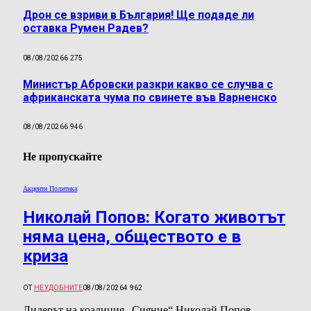
Дрон се взриви в България! Ще подаде ли
оставка Румен Радев?
08/08/2026
6 275
Министър Абровски разкри какво се случва с
африканската чума по свинете във Варненско
08/08/2026
6 946
Не пропускайте
Акценти Политика
Николай Попов: Когато животът
няма цена, обществото е в
криза
ОТ
НЕУДОБНИТЕ
08/08/2026
4 962
Лидерът на коалиция „Сияние“ Николай Попов