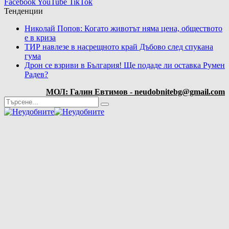
Facebook
YouTube
TikTok
Тенденции
Николай Попов: Когато животът няма цена, обществото
е в криза
ТИР навлезе в насрещното край Дъбово след спукана
гума
Дрон се взриви в България! Ще подаде ли оставка Румен
Радев?
МОЛ: Галин Евтимов - neudobnitebg@gmail.com