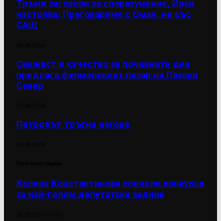
Тръмп заговори за споразумение, Иран
настоява: Преговаряме с Оман, не със
САЩ
05/08/2026
Свежест и качество за почивните дни
предлага фермерският пазар на Пазари
Север
07/08/2026
Петролът тръгна нагоре
07/08/2026
Най-популярни
Калина Константинова спечели конкурса
за най-голям депутатски задник
28/02/2024
70 130