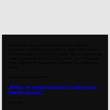
Нашата мисия е да акцентираме върху ключови
социални и политически въпроси, които често биват
пренебрегвани от основните медии. Ние се стремим да
стимулираме мисленето и дискусиите, като изтъкваме
теми, които са от съществено значение за публичния
дебат.
Препоръчваме да прочетете
„Избра ли правителството София пред
Северозапада?“
03/08/2026