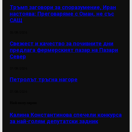
Тръмп заговори за споразумение, Иран
настоява: Преговаряме с Оман, не със
САЩ
05/08/2026
Свежест и качество за почивните дни
предлага фермерският пазар на Пазари
Север
07/08/2026
Петролът тръгна нагоре
07/08/2026
Най-популярни
Калина Константинова спечели конкурса
за най-голям депутатски задник