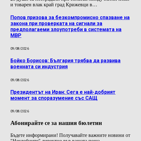
и товарен влак край град Крижевци в…
Попов призова за безкомпромисно спазване на
закона при проверката на сигнали за
предполагаеми злоупотреби в системата на
МВР
09/08/2026
Бойко Борисов: България трябва да развива
военната си индустрия
09/08/2026
Президентът на Иран: Сега е най-добрият
момент за споразумение със САЩ
09/08/2026
Абонирайте се за нашия бюлетин
Бъдете информирани! Получавайте важните новини от
"Неудобните" директно във вашата поща.