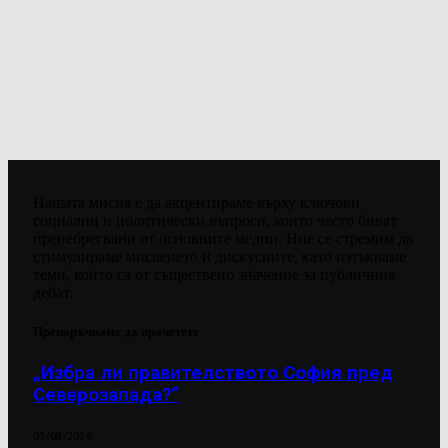
Нашата мисия е да акцентираме върху ключови
социални и политически въпроси, които често биват
пренебрегвани от основните медии. Ние се стремим да
стимулираме мисленето и дискусиите, като изтъкваме
теми, които са от съществено значение за публичния
дебат.
Препоръчваме да прочетете
„Избра ли правителството София пред
Северозапада?“
03/08/2026