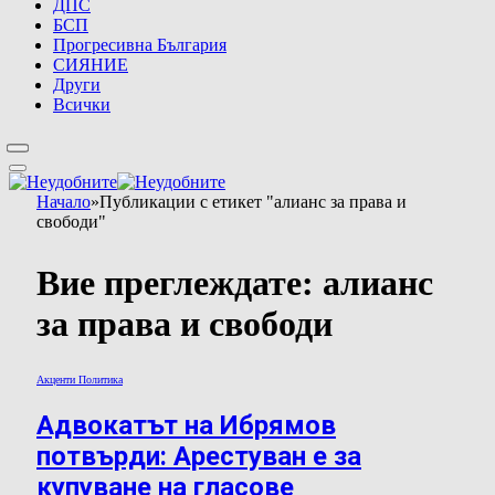
ДПС
БСП
Прогресивна България
СИЯНИЕ
Други
Всички
Начало
»
Публикации с етикет "алианс за права и
свободи"
Вие преглеждате:
алианс
за права и свободи
Акценти Политика
Адвокатът на Ибрямов
потвърди: Арестуван е за
купуване на гласове