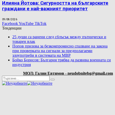
Илияна Йотова: Сигурността на българските
граждани е най-важният приоритет
09/08/2026
Facebook
YouTube
TikTok
Тенденции
25 души са ранени след сблъсък между пътнически и
товарен влак
Попов призова за безкомпромисно спазване на закона
при проверката на сигнали за предполагаеми
злоупотреби в системата на МВР
Бойко Борисов: България трябва да развива военната си
индустрия
МОЛ: Галин Евтимов - neudobnitebg@gmail.com