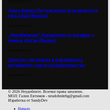
28/02/2024
70 131
Защо Кирил Петков излъга за визитата
си в САЩ (Видео)
13/02/2025
42 476
„Неизбежния“ Караколев се изгаври с
Ахмед Доган (Видео)
28/10/2024
39 719
Депутат заглежда в парламента
интимните части на журналистки
12/04/2024
39 523
© 2026 Неудобните. Всички права запазени.
МОЛ: Галин Евтимов - neudobnitebg@gmail.com
Изработка от SandyDev
Начало