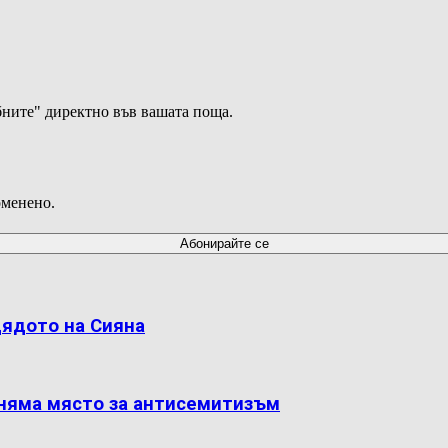
ните" директно във вашата поща.
оменено.
дядото на Сияна
 няма място за антисемитизъм