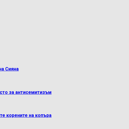
на Сияна
ясто за антисемитизъм
ете корените на копъра