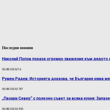
Последни новини
Николай Попов показа огромно уважение към дядото 
06/08/2026
216
Румен Радев: Историята доказва, че България няма м
06/08/2026
3 787
„Пазари Север“ с полезен съвет за всяка кухня: Запаз
06/08/2026
3 900