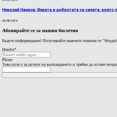
Николай Нанков: Вярата и добротата са силата, която 
06/08/2026
Абонирайте се за нашия бюлетин
Бъдете информирани! Получавайте важните новини от "Неудоб
Имейл
*
Phone
Това поле е за целите на валидирането и трябва да остане непр