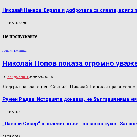
Николай Нанков: Вярата и добротата са силата, която 
06/08/2026
3 901
Не пропускайте
Акценти Политика
Николай Попов показа огромно уваж
ОТ
НЕУДОБНИТЕ
06/08/2026
216
Лидерът на коалиция „Сияние“ Николай Попов отправи силно 
Румен Радев: Историята доказва, че България няма м
06/08/2026
„Пазари Север“ с полезен съвет за всяка кухня: Запаз
06/08/2026