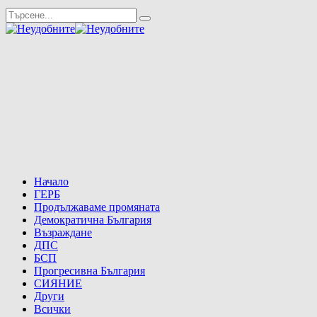
Начало
ГЕРБ
Продължаваме промяната
Демократична България
Възраждане
ДПС
БСП
Прогресивна България
СИЯНИЕ
Други
Всички