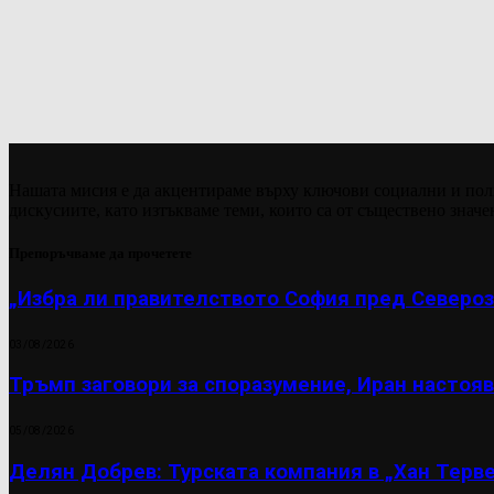
Нашата мисия е да акцентираме върху ключови социални и пол
дискусиите, като изтъкваме теми, които са от съществено значе
Препоръчваме да прочетете
„Избра ли правителството София пред Североз
03/08/2026
Тръмп заговори за споразумение, Иран настояв
05/08/2026
Делян Добрев: Турската компания в „Хан Терве