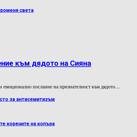
променя света
ение към дядото на Сияна
и емоционално послание на признателност към дядото…
ясто за антисемитизъм
ете корените на копъра