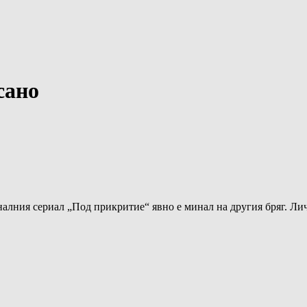
сано
налния сериал „Под прикритие“ явно е минал на другия бряг. Л