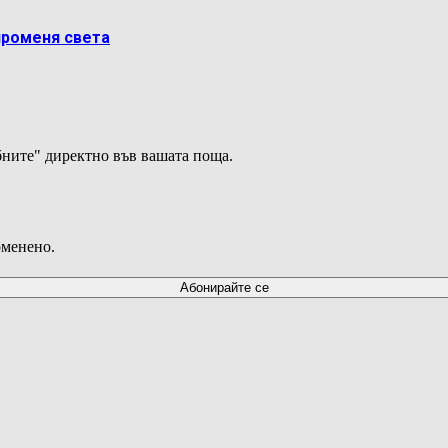
променя света
ните" директно във вашата поща.
оменено.