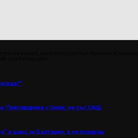
итически въпроси, които често биват пренебрегвани от основнит
ние за публичния дебат.
апада?“
а: Преговаряме с Оман, не със САЩ
л“ е шанс за България, а не подарък