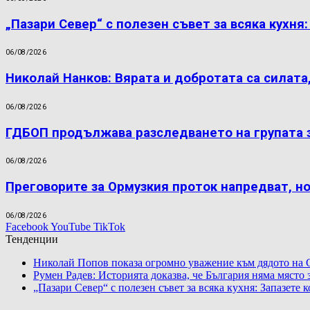
„Пазари Север“ с полезен съвет за всяка кухня
06/08/2026
Николай Нанков: Вярата и добротата са силата
06/08/2026
ГДБОП продължава разследването на групата 
06/08/2026
Преговорите за Ормузкия проток напредват, н
06/08/2026
Facebook
YouTube
TikTok
Тенденции
Николай Попов показа огромно уважение към дядото на 
Румен Радев: Историята доказва, че България няма място
„Пазари Север“ с полезен съвет за всяка кухня: Запазете 