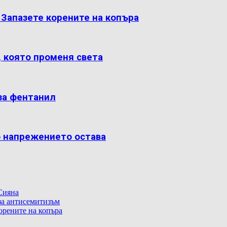
: Запазете корените на копъра
, която променя света
за фентанил
о напрежението остава
Сияна
 за антисемитизъм
корените на копъра