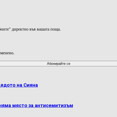
ните" директно във вашата поща.
оменено.
дядото на Сияна
 няма място за антисемитизъм