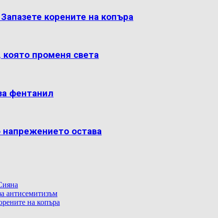
: Запазете корените на копъра
, която променя света
за фентанил
о напрежението остава
Сияна
 за антисемитизъм
корените на копъра