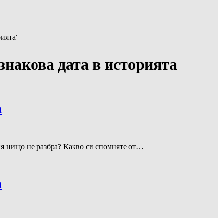
рията"
 знакова дата в историята
а
рия нищо не разбра? Какво си спомняте от…
а