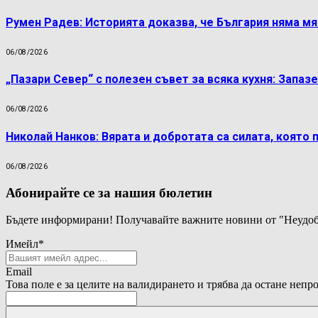
Румен Радев: Историята доказва, че България няма м
06/08/2026
„Пазари Север“ с полезен съвет за всяка кухня: Запаз
06/08/2026
Николай Нанков: Вярата и добротата са силата, която 
06/08/2026
Абонирайте се за нашия бюлетин
Бъдете информирани! Получавайте важните новини от "Неудоб
Имейл
*
Email
Това поле е за целите на валидирането и трябва да остане непр