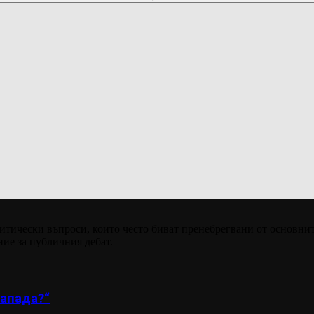
итически въпроси, които често биват пренебрегвани от основнит
ние за публичния дебат.
апада?“