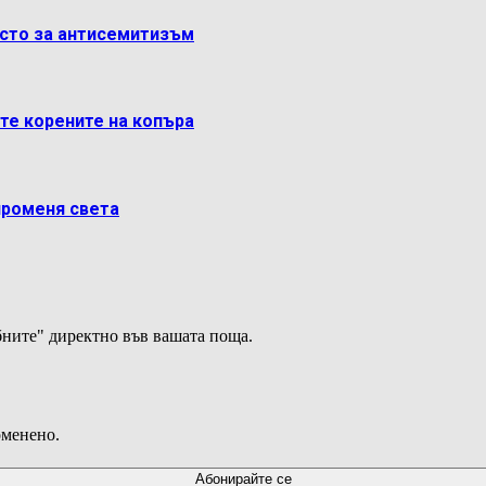
ясто за антисемитизъм
ете корените на копъра
променя света
ните" директно във вашата поща.
оменено.