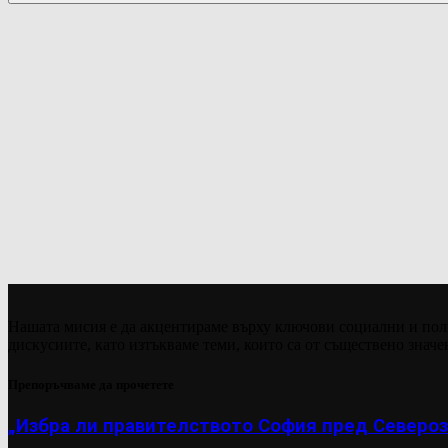
Нашата мисия е да акцентираме върху ключови социални и пол
дискусиите, като изтъкваме теми, които са от съществено значе
Препоръчваме да прочетете
„Избра ли правителството София пред Североз