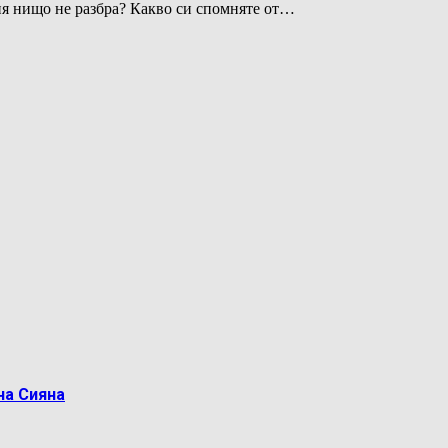
рия нищо не разбра? Какво си спомняте от…
на Сияна