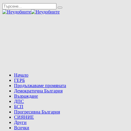
Начало
ГЕРБ
Продължаваме промяната
Демократична България
Възраждане
ДПС
БСП
Прогресивна България
СИЯНИЕ
Други
Всички