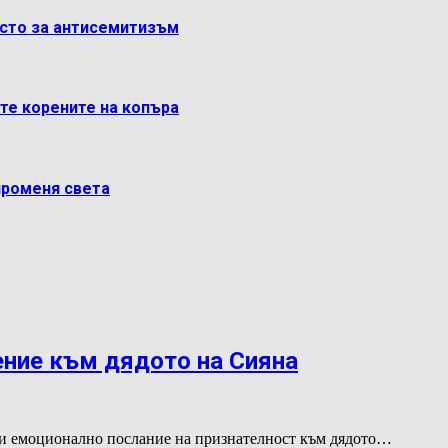
ясто за антисемитизъм
ете корените на копъра
променя света
ение към дядото на Сияна
и емоционално послание на признателност към дядото…