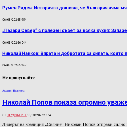
Румен Радев: Историята доказва, че България няма м
06/08/2026
5 954
„Пазари Север“ с полезен съвет за всяка кухня: Запаз
06/08/2026
6 044
Николай Нанков: Вярата и добротата са силата, която 
06/08/2026
5 967
Не пропускайте
Акценти Политика
Николай Попов показа огромно уваж
ОТ
НЕУДОБНИТЕ
06/08/2026
2 364
Лидерът на коалиция „Сияние“ Николай Попов отправи силно 