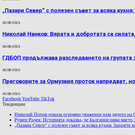
„Пазари Север“ с полезен съвет за всяка кухня
06/08/2026
Николай Нанков: Вярата и добротата са силата
06/08/2026
ГДБОП продължава разследването на групата 
06/08/2026
Преговорите за Ормузкия проток напредват, н
06/08/2026
Facebook
YouTube
TikTok
Тенденции
Николай Попов показа огромно уважение към дядото на 
Румен Радев: Историята доказва, че България няма място
„Пазари Север“ с полезен съвет за всяка кухня: Запазете 