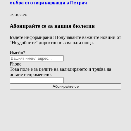
събра стотици вярващи в Петрич
07/08/2026
Абонирайте се за нашия бюлетин
Бъдете информирани! Получавайте важните новини от
"Неудобните" директно във вашата поща.
Имейл
*
Phone
Това поле е за целите на валидирането и трябва да
остане непроменено.