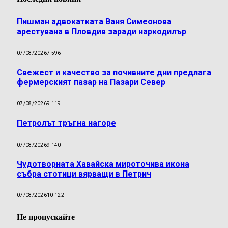
Пишман адвокатката Ваня Симеонова
арестувана в Пловдив заради наркодилър
07/08/2026
7 596
Свежест и качество за почивните дни предлага
фермерският пазар на Пазари Север
07/08/2026
9 119
Петролът тръгна нагоре
07/08/2026
9 140
Чудотворната Хавайска мироточива икона
събра стотици вярващи в Петрич
07/08/2026
10 122
Не пропускайте