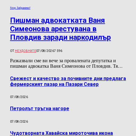
Stop Забранено!
Пишман адвокатката Ваня
Симеонова арестувана в
Пловдив заради наркодилър
ОТ
НЕУДОБНИТЕ
07/08/2026
7 596
Разказвали сме ви вече за провалената депутатка и
пишман адвокатка Ваня Симеонова от Пловдив. Тя…
Свежест и качество за почивните дни предлага
фермерският пазар на Пазари Север
07/08/2026
Петролът тръгна нагоре
07/08/2026
Чудотворната Хавайска мироточива икона