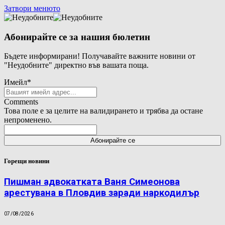
Затвори менюто
Абонирайте се за нашия бюлетин
Бъдете информирани! Получавайте важните новини от
"Неудобните" директно във вашата поща.
Имейл
*
Comments
Това поле е за целите на валидирането и трябва да остане
непроменено.
Горещи новини
Пишман адвокатката Ваня Симеонова
арестувана в Пловдив заради наркодилър
07/08/2026