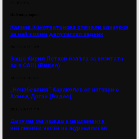
07/08/2026
Най-популярни
Калина Константинова спечели конкурса
за най-голям депутатски задник
28/02/2024
70 129
Защо Кирил Петков излъга за визитата
си в САЩ (Видео)
13/02/2025
42 476
„Неизбежния“ Караколев се изгаври с
Ахмед Доган (Видео)
28/10/2024
39 719
Депутат заглежда в парламента
интимните части на журналистки