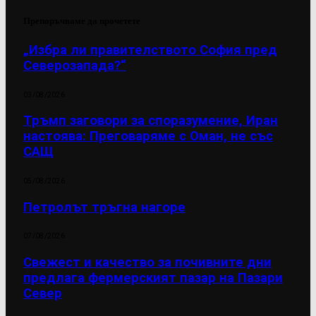
Препоръчваме да прочетете
„Избра ли правителството София пред
Северозапада?“
03/08/2026
Тръмп заговори за споразумение, Иран
настоява: Преговаряме с Оман, не със
САЩ
05/08/2026
Петролът тръгна нагоре
07/08/2026
Свежест и качество за почивните дни
предлага фермерският пазар на Пазари
Север