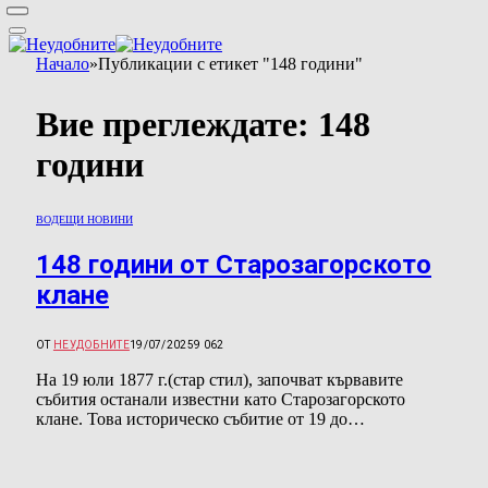
Начало
»
Публикации с етикет "148 години"
Вие преглеждате:
148
години
ВОДЕЩИ НОВИНИ
148 години от Старозагорското
клане
ОТ
НЕУДОБНИТЕ
19/07/2025
9 062
На 19 юли 1877 г.(стар стил), започват кървавите
събития останали известни като Старозагорското
клане. Това историческо събитие от 19 до…