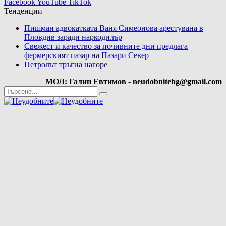
Facebook
YouTube
TikTok
Тенденции
Пишман адвокатката Ваня Симеонова арестувана в
Пловдив заради наркодилър
Свежест и качество за почивните дни предлага
фермерският пазар на Пазари Север
Петролът тръгна нагоре
МОЛ: Галин Евтимов - neudobnitebg@gmail.com