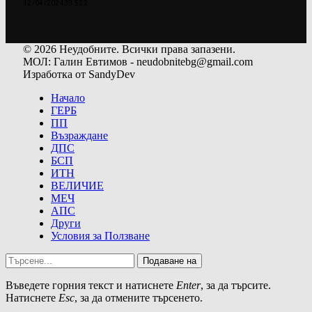
12/04/2024
39 522
© 2026 Неудобните. Всички права запазени.
МОЛ: Галин Евтимов - neudobnitebg@gmail.com
Изработка от SandyDev
Начало
ГЕРБ
ПП
Възраждане
ДПС
БСП
ИТН
ВЕЛИЧИЕ
МЕЧ
АПС
Други
Условия за Ползване
Подаване на
Въведете горния текст и натиснете
Enter
, за да търсите.
Натиснете
Esc
, за да отмените търсенето.