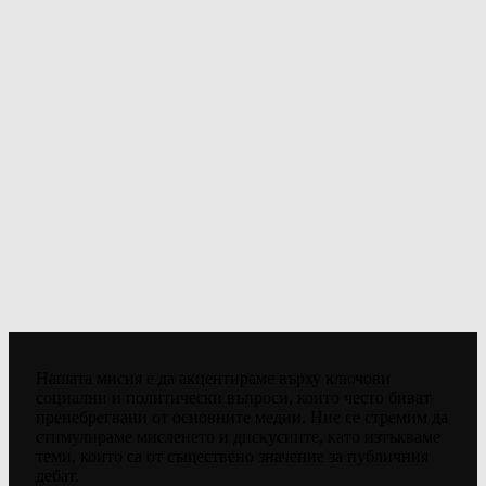
Нашата мисия е да акцентираме върху ключови
социални и политически въпроси, които често биват
пренебрегвани от основните медии. Ние се стремим да
стимулираме мисленето и дискусиите, като изтъкваме
теми, които са от съществено значение за публичния
дебат.