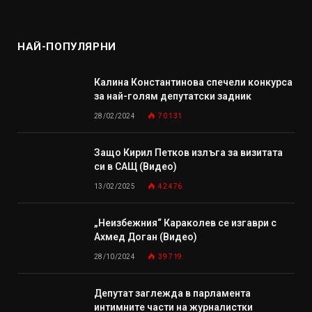
НАЙ-ПОПУЛЯРНИ
Калина Константинова спечели конкурса
за най-голям депутатски задник
28/02/2024
70 131
Защо Кирил Петков излъга за визитата
си в САЩ (Видео)
13/02/2025
42 476
„Неизбежния“ Караколев се изгаври с
Ахмед Доган (Видео)
28/10/2024
39 719
Депутат заглежда в парламента
интимните части на журналистки