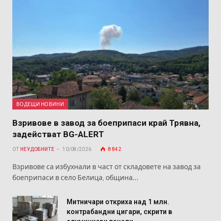
ВОДЕЩИ НОВИНИ
Взривове в завод за боеприпаси край Трявна,
задействат BG-ALERT
ОТ
НЕУДОБНИТЕ
10/08/2026
8 842
Взривове са избухнали в част от складовете на завод за
боеприпаси в село Белица, община…
Митничари откриха над 1 млн.
контрабандни цигари, скрити в