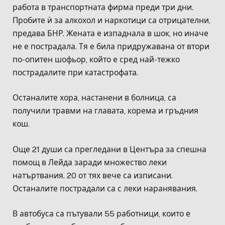
работа в транспортната фирма преди три дни.
Пробите ѝ за алкохол и наркотици са отрицателни,
предава БНР. Жената е изпаднала в шок, но иначе
не е пострадала. Тя е била придружавана от втори
по-опитен шофьор, който е сред най-тежко
пострадалите при катастрофата.
Останалите хора, настанени в болница, са
получили травми на главата, корема и гръдния
кош.
Още 21 души са прегледани в Центъра за спешна
помощ в Лейда заради множество леки
натъртвания. 20 от тях вече са изписани.
Останалите пострадали са с леки наранявания.
В автобуса са пътували 55 работници, които е