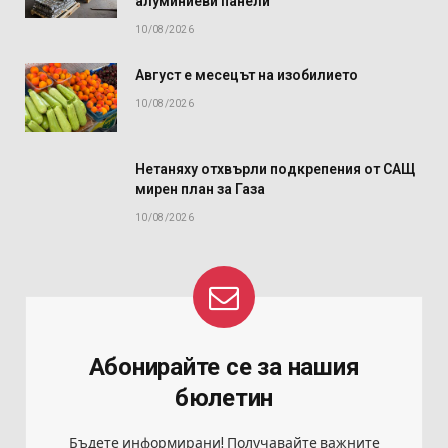
алуминиеви панели
10/08/2026
Август е месецът на изобилието
10/08/2026
Нетаняху отхвърли подкрепения от САЩ
мирен план за Газа
10/08/2026
Абонирайте се за нашия
бюлетин
Бъдете информирани! Получавайте важните