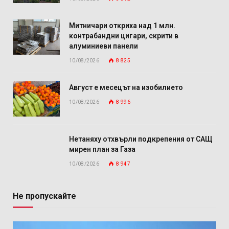
Митничари откриха над 1 млн.
контрабандни цигари, скрити в
алуминиеви панели
10/08/2026
8 825
Август е месецът на изобилието
10/08/2026
8 996
Нетаняху отхвърли подкрепения от САЩ
мирен план за Газа
10/08/2026
8 947
Не пропускайте