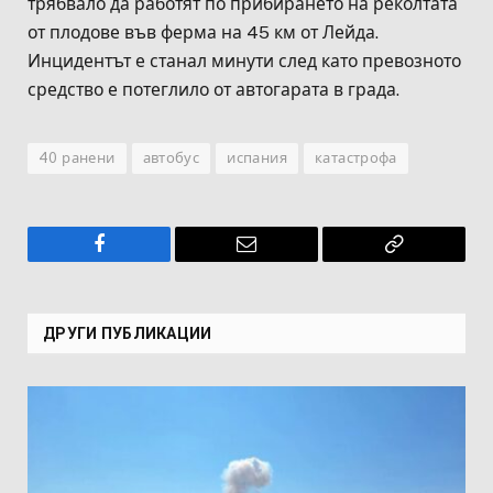
трябвало да работят по прибирането на реколтата
от плодове във ферма на 45 км от Лейда.
Инцидентът е станал минути след като превозното
средство е потеглило от автогарата в града.
40 ранени
автобус
испания
катастрофа
Facebook
Имейл
Копирай
връзката
ДРУГИ ПУБЛИКАЦИИ