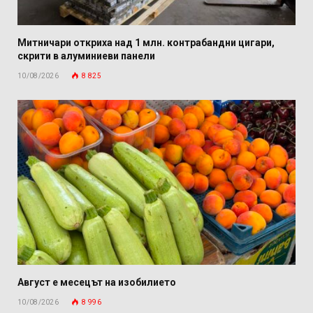
Митничари откриха над 1 млн. контрабандни цигари,
скрити в алуминиеви панели
10/08/2026
8 825
Август е месецът на изобилието
10/08/2026
8 996