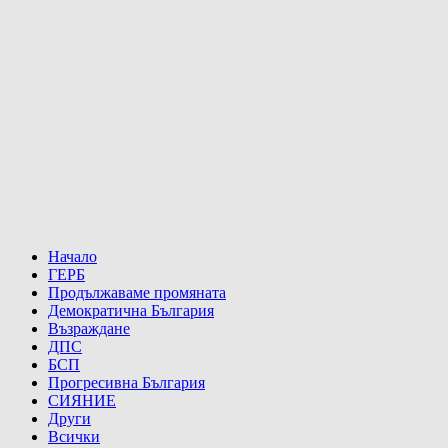
Начало
ГЕРБ
Продължаваме промяната
Демократична България
Възраждане
ДПС
БСП
Прогресивна България
СИЯНИЕ
Други
Всички