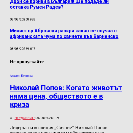
Дрон се взриви в България! Ще подаде ли
оставка Румен Радев?
08/08/2026
8 928
Министър Абровски разкри какво се случва с
африканската чума по свинете във Варненско
08/08/2026
9 017
Не пропускайте
Акценти Политика
Николай Попов: Когато животът
няма цена, обществото е в
криза
ОТ
НЕУДОБНИТЕ
08/08/2026
9 091
Лидерът на коалиция „Сияние“ Николай Попов
отправи силно послание към обществото след