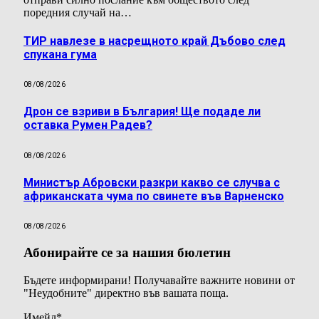
поредния случай на…
ТИР навлезе в насрещното край Дъбово след
спукана гума
08/08/2026
Дрон се взриви в България! Ще подаде ли
оставка Румен Радев?
08/08/2026
Министър Абровски разкри какво се случва с
африканската чума по свинете във Варненско
08/08/2026
Абонирайте се за нашия бюлетин
Бъдете информирани! Получавайте важните новини от
"Неудобните" директно във вашата поща.
Имейл
*