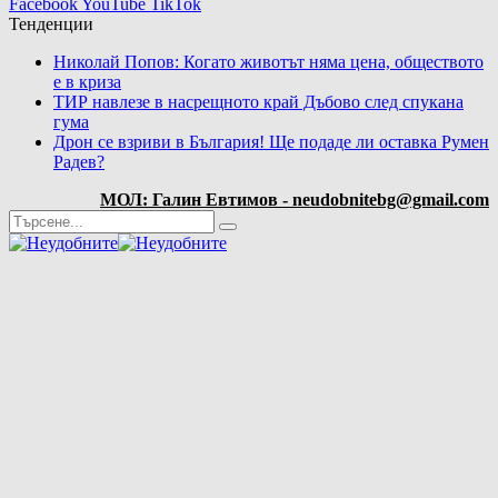
Facebook
YouTube
TikTok
Тенденции
Николай Попов: Когато животът няма цена, обществото
е в криза
ТИР навлезе в насрещното край Дъбово след спукана
гума
Дрон се взриви в България! Ще подаде ли оставка Румен
Радев?
МОЛ: Галин Евтимов - neudobnitebg@gmail.com