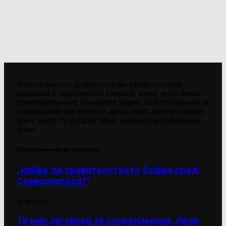
Нашата мисия е да акцентираме върху ключови
социални и политически въпроси, които често биват
пренебрегвани от основните медии. Ние се стремим да
стимулираме мисленето и дискусиите, като изтъкваме
теми, които са от съществено значение за публичния
дебат.
Препоръчваме да прочетете
„Избра ли правителството София пред
Северозапада?“
03/08/2026
Тръмп заговори за споразумение, Иран