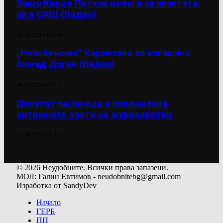
Защо Кирил Петков излъга за визитата
си в САЩ (Видео)
13/02/2025
42 476
„Неизбежния“ Караколев се изгаври с
Ахмед Доган (Видео)
28/10/2024
39 719
Депутат заглежда в парламента
интимните части на журналистки
12/04/2024
39 523
© 2026 Неудобните. Всички права запазени.
МОЛ: Галин Евтимов - neudobnitebg@gmail.com
Изработка от SandyDev
Начало
ГЕРБ
ПП