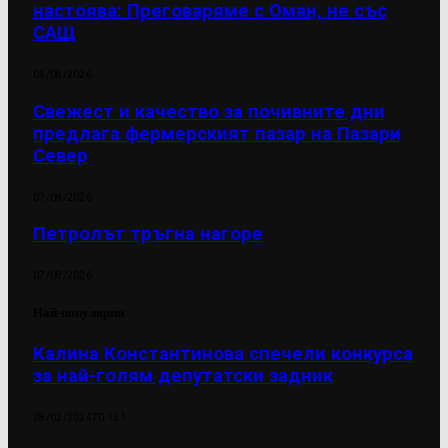
настоява: Преговаряме с Оман, не със
САЩ
05/08/2026
Свежест и качество за почивните дни
предлага фермерският пазар на Пазари
Север
07/08/2026
Петролът тръгна нагоре
07/08/2026
Най-популярни
Калина Константинова спечели конкурса
за най-голям депутатски задник
28/02/2024
70 131