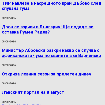
ТИР навлезе в насрещното край Дъбово след
спукана гума
08/08/2026
Дрон се взриви в България! Ще подаде ли
оставка Румен Радев?
08/08/2026
Министър Абровски разкри какво се случва с
африканската чума по свинете във Варненско
08/08/2026
Откриха ловния сезон за прелетен дивеч
08/08/2026
Лъвският портал на 8 август
08/08/2026