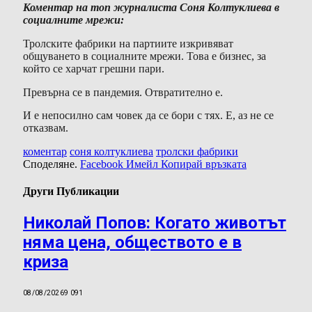
Коментар на топ журналиста Соня Колтуклиева в
социалните мрежи:
Тролските фабрики на партиите изкривяват
общуването в социалните мрежи. Това е бизнес, за
който се харчат грешни пари.
Превърна се в пандемия. Отвратително е.
И е непосилно сам човек да се бори с тях. Е, аз не се
отказвам.
коментар
соня колтуклиева
тролски фабрики
Споделяне.
Facebook
Имейл
Копирай връзката
Други Публикации
Николай Попов: Когато животът
няма цена, обществото е в
криза
08/08/2026
9 091