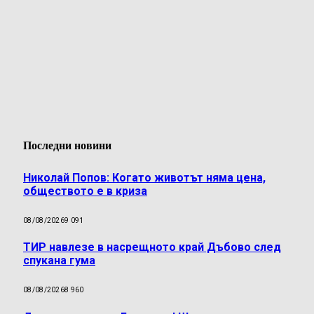
Последни новини
Николай Попов: Когато животът няма цена,
обществото е в криза
08/08/2026
9 091
ТИР навлезе в насрещното край Дъбово след
спукана гума
08/08/2026
8 960