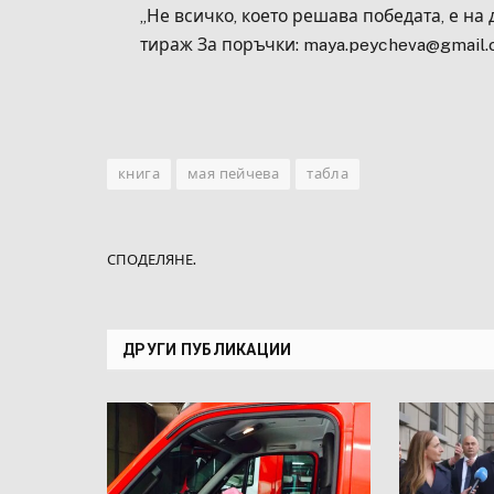
„Не всичко, което решава победата, е на
тираж За поръчки: maya.peycheva@gmail
книга
мая пейчева
табла
СПОДЕЛЯНЕ.
ДРУГИ ПУБЛИКАЦИИ