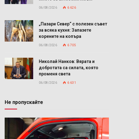
06/08/2026
6 626
„Пазари Север“ с полезен съвет
за всяка кухня: Запазете
корените на копъра
06/08/2026
6 705
Николай Нанков: Вярата и
добротата са силата, която
променя света
06/08/2026
6 631
Не пропускайте