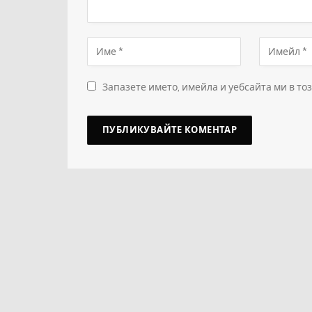
Запазете името, имейла и уебсайта ми в то