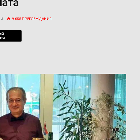
лата
РИ
9 055
ПРЕГЛЕЖДАНИЯ
ай
ата