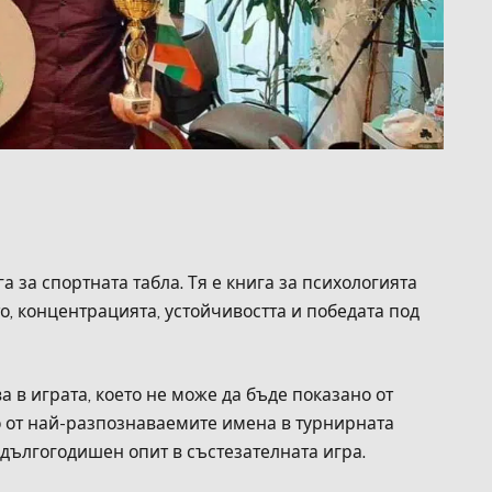
 за спортната табла. Тя е книга за психологията
о, концентрацията, устойчивостта и победата под
а в играта, което не може да бъде показано от
о от най-разпознаваемите имена в турнирната
 дългогодишен опит в състезателната игра.