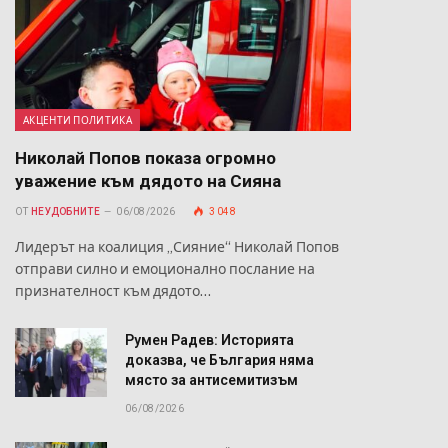
АКЦЕНТИ ПОЛИТИКА
Николай Попов показа огромно
уважение към дядото на Сияна
ОТ
НЕУДОБНИТЕ
06/08/2026
3 048
Лидерът на коалиция „Сияние“ Николай Попов
й
отправи силно и емоционално послание на
а
признателност към дядото…
Румен Радев: Историята
доказва, че България няма
място за антисемитизъм
06/08/2026