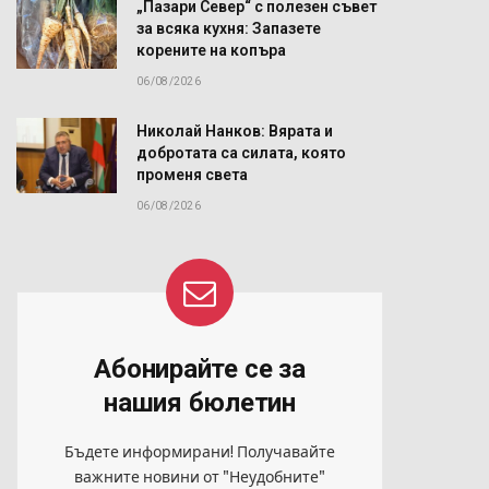
„Пазари Север“ с полезен съвет
за всяка кухня: Запазете
корените на копъра
06/08/2026
Николай Нанков: Вярата и
добротата са силата, която
променя света
06/08/2026
Абонирайте се за
нашия бюлетин
Бъдете информирани! Получавайте
важните новини от "Неудобните"