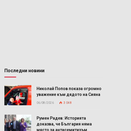
Последни новини
Николай Попов показа огромно
уважение към дядото на Сияна
06/08/2026
3 048
Румен Радев: Историята
доказва, че България няма
място за антисемитизъм