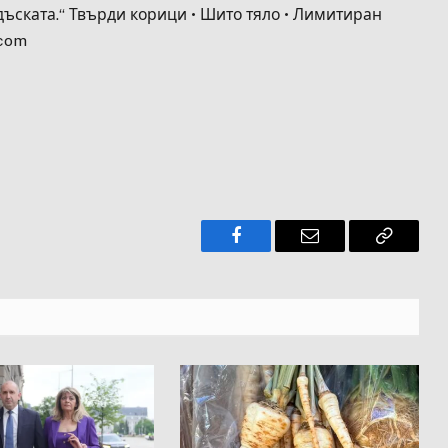
 дъската.“ Твърди корици • Шито тяло • Лимитиран
.com
Facebook
Имейл
Копира
връзкат