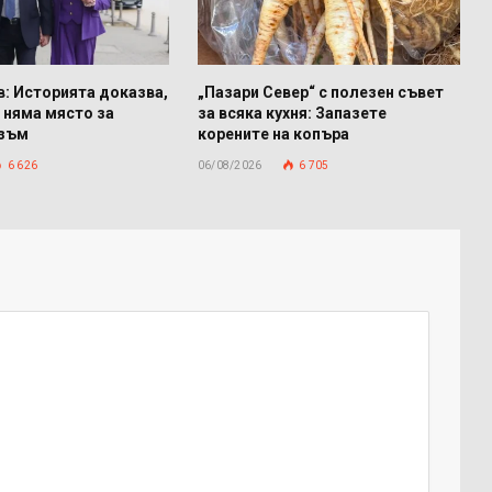
: Историята доказва,
„Пазари Север“ с полезен съвет
 няма място за
за всяка кухня: Запазете
изъм
корените на копъра
6 626
06/08/2026
6 705