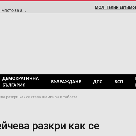
МОЛ: Галин Евтимов
Румен Радев: Историята доказва, че България няма място за антисемитизъм
ДЕМОКРАТИЧНА
ВЪЗРАЖДАНЕ
ДПС
БСП
БЪЛГАРИЯ
а разкри как се става шампион в таблата
йчева разкри как се