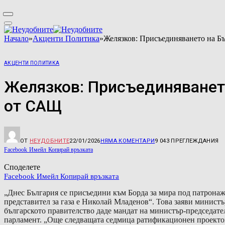
Начало
»
Акценти Политика
»
Желязков: Присъединяването на Б
АКЦЕНТИ ПОЛИТИКА
Желязков: Присъединяванет
от САЩ
ОТ
НЕУДОБНИТЕ
22/01/2026
НЯМА КОМЕНТАРИ
9 043
ПРЕГЛЕЖДАНИЯ
Facebook
Имейл
Копирай връзката
Споделете
Facebook
Имейл
Копирай връзката
„Днес България се присъедини към Борда за мира под патронаж
представител за газа е Николай Младенов“. Това заяви минист
българското правителство даде мандат на министър-председате
парламент. „Още следващата седмица ратификационен проектозак