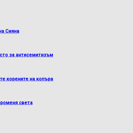
на Сияна
ясто за антисемитизъм
ете корените на копъра
променя света