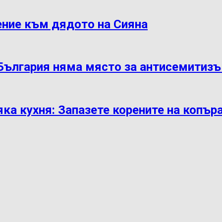
ение към дядото на Сияна
 България няма място за антисемитиз
яка кухня: Запазете корените на копър