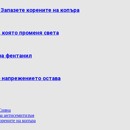
: Запазете корените на копъра
, която променя света
за фентанил
о напрежението остава
Сияна
 за антисемитизъм
корените на копъра