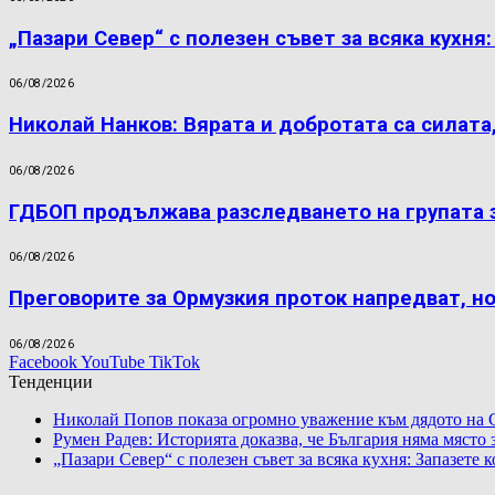
„Пазари Север“ с полезен съвет за всяка кухня
06/08/2026
Николай Нанков: Вярата и добротата са силата
06/08/2026
ГДБОП продължава разследването на групата 
06/08/2026
Преговорите за Ормузкия проток напредват, н
06/08/2026
Facebook
YouTube
TikTok
Тенденции
Николай Попов показа огромно уважение към дядото на 
Румен Радев: Историята доказва, че България няма място
„Пазари Север“ с полезен съвет за всяка кухня: Запазете 