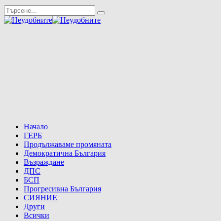
Начало
ГЕРБ
Продължаваме промяната
Демократична България
Възраждане
ДПС
БСП
Прогресивна България
СИЯНИЕ
Други
Всички