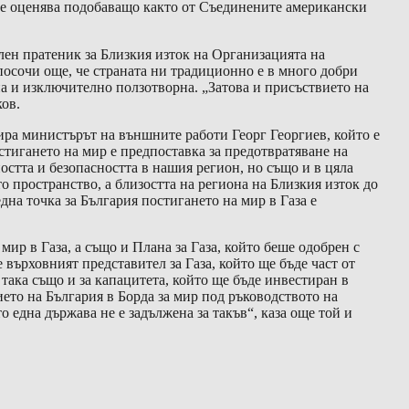
се оценява подобаващо както от Съединените американски
 пратеник за Близкия изток на Организацията на
посочи още, че страната ни традиционно е в много добри
на и изключително ползотворна. „Затова и присъствието на
ов.
а министърът на външните работи Георг Георгиев, който е
тигането на мир е предпоставка за предотвратяване на
остта и безопасността в нашия регион, но също и в цяла
 пространство, а близостта на региона на Близкия изток до
дна точка за България постигането на мир в Газа е
 в Газа, а също и Плана за Газа, който беше одобрен с
върховният представител за Газа, който ще бъде част от
така също и за капацитета, който ще бъде инвестиран в
ето на България в Борда за мир под ръководството на
една държава не е задължена за такъв“, каза още той и