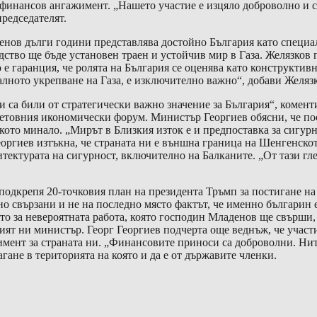
 финансов ангажимент. „Нашето участие е изцяло доброволно и 
редседателят.
ълги години представлява достойно България като специален
дство ще бъде установен траен и устойчив мир в Газа. Желязков 
о е гаранция, че ролята на България се оценява като конструктив
лното укрепване на Газа, е изключително важно“, добави Желязк
били от стратегически важно значение за България“, коментир
Световния икономически форум. Министър Георгиев обясни, че пос
кото минало. „Мирът в Близкия изток е и предпоставка за сигурн
ргиев изтъкна, че страната ни е външна граница на Шенгенското
тектурата на сигурност, включително на Балканите. „От тази гле
пя 20-точковия план на президента Тръмп за постигане на мир
о свързани и не на последно място фактът, че именно българин е 
то за невероятната работа, която господин Младенов ще свърши, 
ят ни министър. Георг Георгиев подчерта още веднъж, че участи
нт за страната ни. „Финансовите приноси са доброволни. Нито 
гане в територията на която и да е от държавите членки.