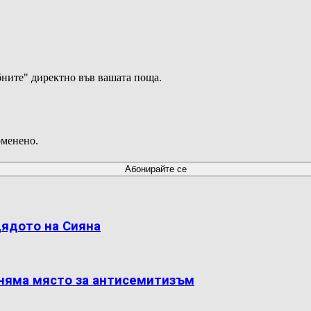
ните" директно във вашата поща.
оменено.
дядото на Сияна
 няма място за антисемитизъм