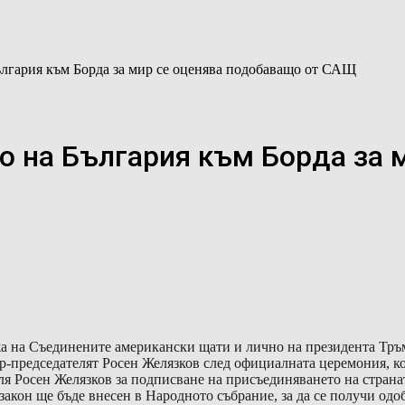
ългария към Борда за мир се оценява подобаващо от САЩ
о на България към Борда за 
а на Съединените американски щати и лично на президента Тръмп
ър-председателят Росен Желязков след официалната церемония, ко
ля Росен Желязков за подписване на присъединяването на страна
он ще бъде внесен в Народното събрание, за да се получи одобр