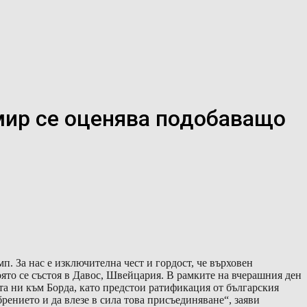
мир се оценява подобаващо
. За нас е изключителна чест и гордост, че върховен
ято се състоя в Давос, Швейцария. В рамките на вчерашния ден
та ни към Борда, като предстои ратификация от българския
ението и да влезе в сила това присъединяване“, заяви