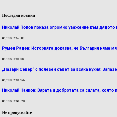
Последни новини
Николай Попов показа огромно уважение към дядото 
06/08/2026
5 889
Румен Радев: Историята доказва, че България няма м
06/08/2026
9 034
„Пазари Север“ с полезен съвет за всяка кухня: Запаз
06/08/2026
9 056
Николай Нанков: Вярата и добротата са силата, която 
06/08/2026
8 920
Не пропускайте