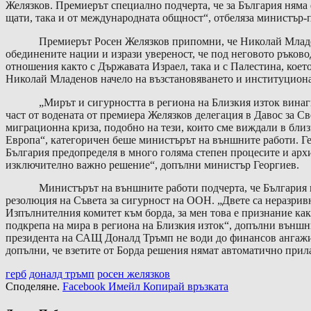
Желязков. Премиерът специално подчерта, че за България няма
щати, така и от международната общност“, отбеляза министър-п
Премиерът Росен Желязков припомни, че Николай Младенов д
обединените нации и изрази увереност, че под неговото ръково
отношения както с Държавата Израел, така и с Палестина, коет
Николай Младенов начело на възстановяването и институциона
„Мирът и сигурността в региона на Близкия изток винаги са 
част от водената от премиера Желязков делегация в Давос за 
миграционна криза, подобно на тези, които сме виждали в близ
Европа“, категоричен беше министърът на външните работи. Гео
България предопределя в много голяма степен процесите и архи
изключително важно решение“, допълни министър Георгиев.
Министърът на външните работи подчерта, че България подкре
резолюция на Съвета за сигурност на ООН. „Двете са неразривн
Изпълнителния комитет към борда, за мен това е признание как
подкрепа на мира в региона на Близкия изток“, допълни външни
президента на САЩ Доналд Тръмп не води до финансов ангажиме
допълни, че взетите от Борда решения нямат автоматично прила
герб
доналд тръмп
росен желязков
Споделяне.
Facebook
Имейл
Копирай връзката