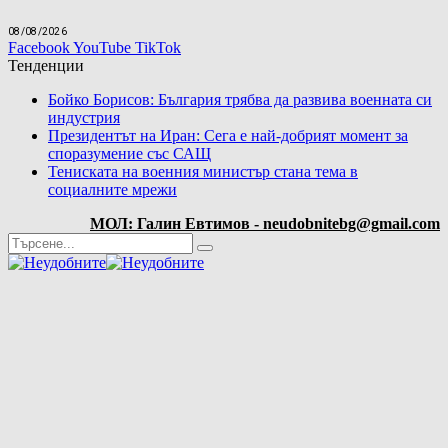
08/08/2026
Facebook
YouTube
TikTok
Тенденции
Бойко Борисов: България трябва да развива военната си
индустрия
Президентът на Иран: Сега е най-добрият момент за
споразумение със САЩ
Тениската на военния министър стана тема в
социалните мрежи
МОЛ: Галин Евтимов - neudobnitebg@gmail.com