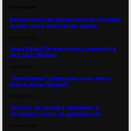
Най-популярни
Калина Константинова спечели конкурса
за най-голям депутатски задник
28/02/2024
70 131
Защо Кирил Петков излъга за визитата
си в САЩ (Видео)
13/02/2025
42 476
„Неизбежния“ Караколев се изгаври с
Ахмед Доган (Видео)
28/10/2024
39 719
Депутат заглежда в парламента
интимните части на журналистки
12/04/2024
39 523