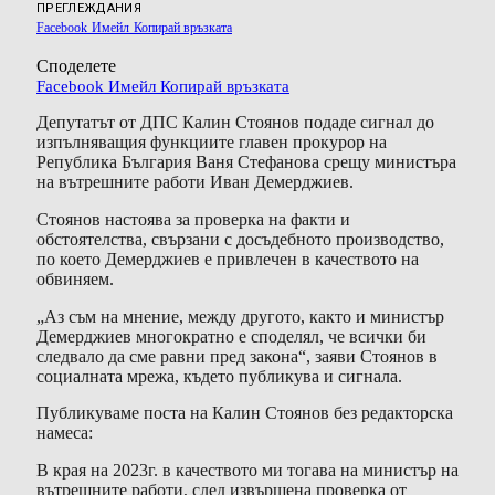
ПРЕГЛЕЖДАНИЯ
Facebook
Имейл
Копирай връзката
Споделете
Facebook
Имейл
Копирай връзката
Депутатът от ДПС Калин Стоянов подаде сигнал до
изпълняващия функциите главен прокурор на
Република България Ваня Стефанова срещу министъра
на вътрешните работи Иван Демерджиев.
Стоянов настоява за проверка на факти и
обстоятелства, свързани с досъдебното производство,
по което Демерджиев е привлечен в качеството на
обвиняем.
„Аз съм на мнение, между другото, както и министър
Демерджиев многократно е споделял, че всички би
следвало да сме равни пред закона“, заяви Стоянов в
социалната мрежа, където публикува и сигнала.
Публикуваме поста на Калин Стоянов без редакторска
намеса:
В края на 2023г. в качеството ми тогава на министър на
вътрешните работи, след извършена проверка от