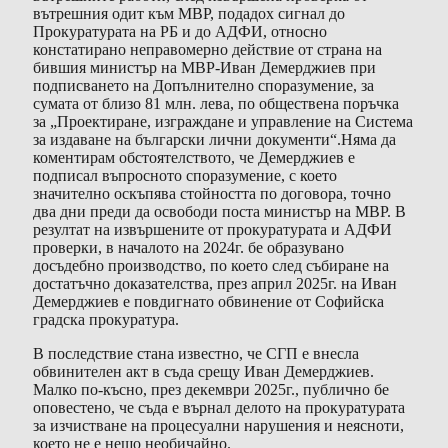
вътрешния одит към МВР, подадох сигнал до
Прокуратурата на РБ и до АДФИ, относно
констатирано неправомерно действие от страна на
бившия министър на МВР-Иван Демерджиев при
подписването на Допълнително споразумение, за
сумата от близо 81 млн. лева, по обществена поръчка
за „Проектиране, изграждане и управление на Система
за издаване на български лични документи“.Няма да
коментирам обстоятелството, че Демерджиев е
подписал въпросното споразумение, с което
значително оскъпява стойността по договора, точно
два дни преди да освободи поста министър на МВР. В
резултат на извършените от прокуратурата и АДФИ
проверки, в началото на 2024г. бе образувано
досъдебно производство, по което след събиране на
достатъчно доказателства, през април 2025г. на Иван
Демерджиев е повдигнато обвинение от Софийска
градска прокуратура.
В последствие стана известно, че СГП е внесла
обвинителен акт в съда срещу Иван Демерджиев.
Малко по-късно, през декември 2025г., публично бе
оповестено, че съда е върнал делото на прокуратурата
за изчистване на процесуални нарушения и неясноти,
което не е нещо необичайно.