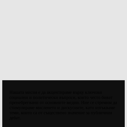
Нашата мисия е да акцентираме върху ключови
социални и политически въпроси, които често биват
пренебрегвани от основните медии. Ние се стремим да
стимулираме мисленето и дискусиите, като изтъкваме
теми, които са от съществено значение за публичния
дебат.