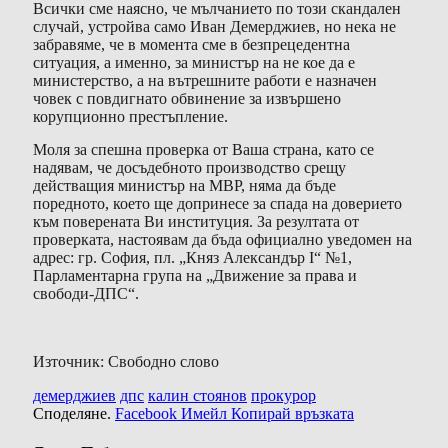
Всички сме наясно, че мълчанието по този скандален
случай, устройва само Иван Демерджиев, но нека не
забравяме, че в момента сме в безпрецедентна
ситуация, а именно, за министър на не кое да е
министерство, а на вътрешните работи е назначен
човек с повдигнато обвинение за извършено
корупционно престъпление.
Моля за спешна проверка от Ваша страна, като се
надявам, че досъдебното производство срещу
действащия министър на МВР, няма да бъде
поредното, което ще допринесе за спада на доверието
към поверената Ви институция. За резултата от
проверката, настоявам да бъда официално уведомен на
адрес: гр. София, пл. „Княз Александър I“ №1,
Парламентарна група на „Движение за права и
свободи-ДПС“.
Източник: Свободно слово
демерджиев
дпс
калин стоянов
прокурор
Споделяне.
Facebook
Имейл
Копирай връзката