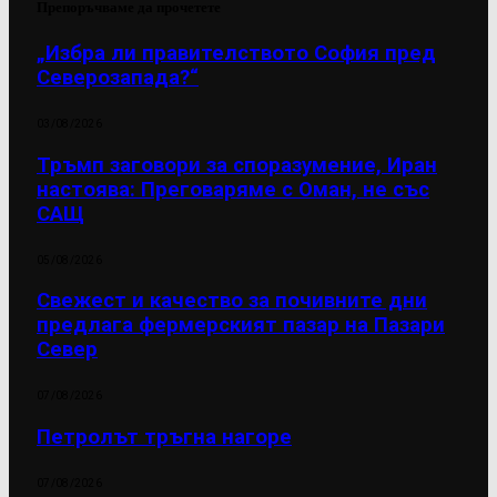
Препоръчваме да прочетете
„Избра ли правителството София пред
Северозапада?“
03/08/2026
Тръмп заговори за споразумение, Иран
настоява: Преговаряме с Оман, не със
САЩ
05/08/2026
Свежест и качество за почивните дни
предлага фермерският пазар на Пазари
Север
07/08/2026
Петролът тръгна нагоре
07/08/2026