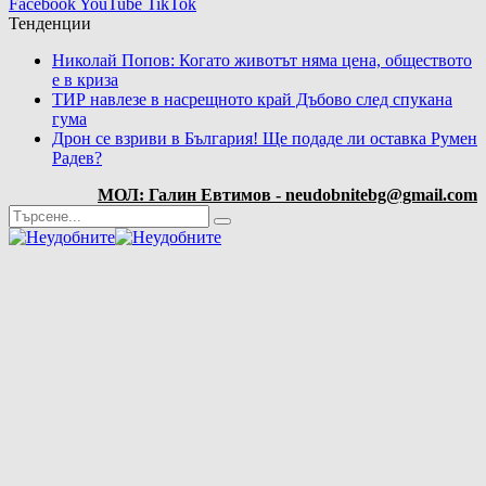
Facebook
YouTube
TikTok
Тенденции
Николай Попов: Когато животът няма цена, обществото
е в криза
ТИР навлезе в насрещното край Дъбово след спукана
гума
Дрон се взриви в България! Ще подаде ли оставка Румен
Радев?
МОЛ: Галин Евтимов - neudobnitebg@gmail.com