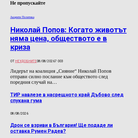
Не пропускайте
Акценти Политика
Николай Попов: Когато животът
няма цена, обществото е в
криза
ОТ
НЕУДОБНИТЕ
08/08/2026
7 003
Лидерът на коалиция „Сияние“ Николай Попов
отправи силно послание към обществото след
поредния случай на…
ТИР навлезе в насрещното край Дъбово след
спукана гума
08/08/2026
Дрон се взриви в България! Ще подаде ли
оставка Румен Радев?