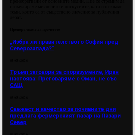
пренебрегвани от основните медии. Ние се стремим да
стимулираме мисленето и дискусиите, като изтъкваме
теми, които са от съществено значение за публичния
дебат.
Препоръчваме да прочетете
„Избра ли правителството София пред
Северозапада?“
03/08/2026
Тръмп заговори за споразумение, Иран
настоява: Преговаряме с Оман, не със
САЩ
05/08/2026
Свежест и качество за почивните дни
предлага фермерският пазар на Пазари
Север
07/08/2026