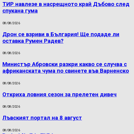
ТИР навлезе в насрещното край Дъбово след
спукана гума
08/08/2026
Дрон се взриви в България! Ще подаде ли
оставка Румен Радев?
08/08/2026
Министър Абровски разкри какво се случва с
африканската чума по свинете във Варненско
08/08/2026
Откриха ловния сезон за прелетен дивеч
08/08/2026
Лъвският портал на 8 август
08/08/2026