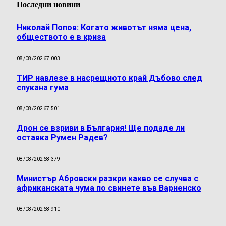
Последни новини
Николай Попов: Когато животът няма цена,
обществото е в криза
08/08/2026
7 003
ТИР навлезе в насрещното край Дъбово след
спукана гума
08/08/2026
7 501
Дрон се взриви в България! Ще подаде ли
оставка Румен Радев?
08/08/2026
8 379
Министър Абровски разкри какво се случва с
африканската чума по свинете във Варненско
08/08/2026
8 910