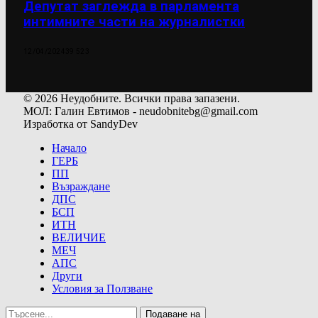
Депутат заглежда в парламента
интимните части на журналистки
12/04/2024
39 523
© 2026 Неудобните. Всички права запазени.
МОЛ: Галин Евтимов - neudobnitebg@gmail.com
Изработка от SandyDev
Начало
ГЕРБ
ПП
Възраждане
ДПС
БСП
ИТН
ВЕЛИЧИЕ
МЕЧ
АПС
Други
Условия за Ползване
Подаване на