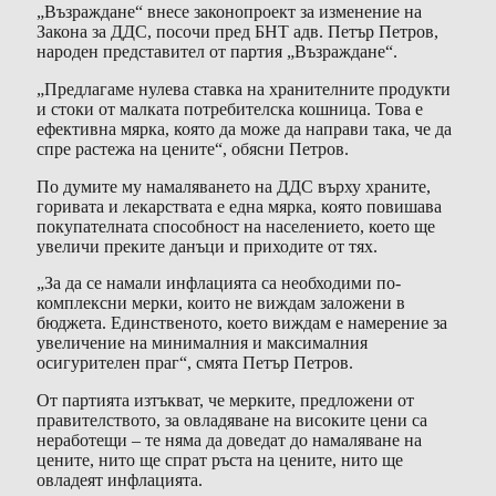
„Възраждане“ внесе законопроект за изменение на
Закона за ДДС, посочи пред БНТ адв. Петър Петров,
народен представител от партия „Възраждане“.
„Предлагаме нулева ставка на хранителните продукти
и стоки от малката потребителска кошница. Това е
ефективна мярка, която да може да направи така, че да
спре растежа на цените“, обясни Петров.
По думите му намаляването на ДДС върху храните,
горивата и лекарствата е една мярка, която повишава
покупателната способност на населението, което ще
увеличи преките данъци и приходите от тях.
„За да се намали инфлацията са необходими по-
комплексни мерки, които не виждам заложени в
бюджета. Единственото, което виждам е намерение за
увеличение на минималния и максималния
осигурителен праг“, смята Петър Петров.
От партията изтъкват, че мерките, предложени от
правителството, за овладяване на високите цени са
неработещи – те няма да доведат до намаляване на
цените, нито ще спрат ръста на цените, нито ще
овладеят инфлацията.