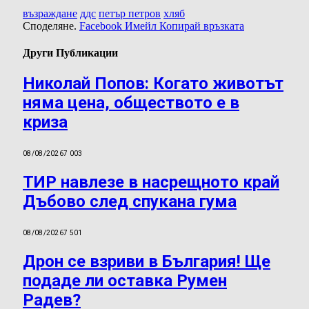
възраждане
ддс
петър петров
хляб
Споделяне.
Facebook
Имейл
Копирай връзката
Други Публикации
Николай Попов: Когато животът
няма цена, обществото е в
криза
08/08/2026
7 003
ТИР навлезе в насрещното край
Дъбово след спукана гума
08/08/2026
7 501
Дрон се взриви в България! Ще
подаде ли оставка Румен
Радев?