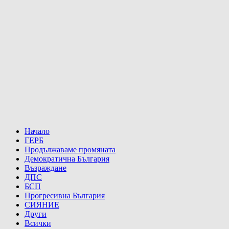
Начало
ГЕРБ
Продължаваме промяната
Демократична България
Възраждане
ДПС
БСП
Прогресивна България
СИЯНИЕ
Други
Всички