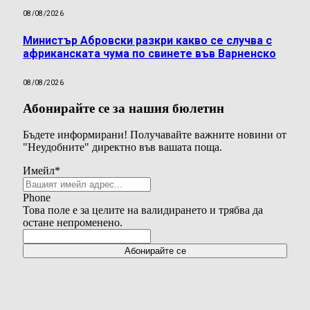
08/08/2026
Министър Абровски разкри какво се случва с
африканската чума по свинете във Варненско
08/08/2026
Абонирайте се за нашия бюлетин
Бъдете информирани! Получавайте важните новини от
"Неудобните" директно във вашата поща.
Имейл
*
Phone
Това поле е за целите на валидирането и трябва да
остане непроменено.