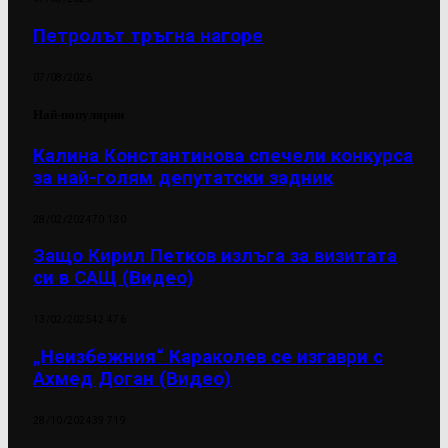
Петролът тръгна нагоре
07/08/2026
Най-популярни
Калина Константинова спечели конкурса
за най-голям депутатски задник
28/02/2024
70 130
Защо Кирил Петков излъга за визитата
си в САЩ (Видео)
13/02/2025
42 476
„Неизбежния“ Караколев се изгаври с
Ахмед Доган (Видео)
28/10/2024
39 719