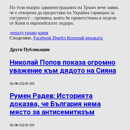
По този въпрос администрацията на Тръмп вече заяви,
че е отворена да предостави на Украйна гаранции за
сигурност – промяна, която бе приветствана в неделя
от Киев и европейските лидери.
доналд тръмп
крим
Споделяне.
Facebook
Имейл
Копирай връзката
Други Публикации
Николай Попов показа огромно
уважение към дядото на Сияна
06/08/2026
9 003
Румен Радев: Историята
доказва, че България няма
място за антисемитизъм
06/08/2026
9 035