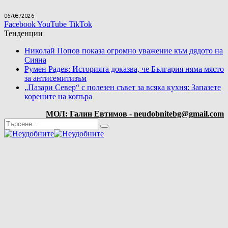
06/08/2026
Facebook
YouTube
TikTok
Тенденции
Николай Попов показа огромно уважение към дядото на
Сияна
Румен Радев: Историята доказва, че България няма място
за антисемитизъм
„Пазари Север“ с полезен съвет за всяка кухня: Запазете
корените на копъра
МОЛ: Галин Евтимов - neudobnitebg@gmail.com