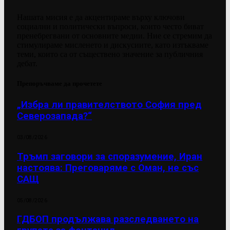
Нашата мисия е да акцентираме върху ключови
социални и политически въпроси, които често биват
пренебрегвани от основните медии. Ние се стремим да
стимулираме мисленето и дискусиите, като изтъкваме
теми, които са от съществено значение за публичния
дебат.
Препоръчваме да прочетете
„Избра ли правителството София пред
Северозапада?“
03/08/2026
Тръмп заговори за споразумение, Иран
настоява: Преговаряме с Оман, не със
САЩ
05/08/2026
ГДБОП продължава разследването на