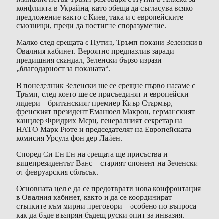
конфликта в Украйна, като обеща да съгласува всяко
предложение както с Киев, така и с европейските
съюзници, преди да постигне споразумение.
Малко след срещата с Путин, Тръмп покани Зеленски в
Овалния кабинет. Вероятно предпазлив заради
предишния скандал, Зеленски бързо изрази
„благодарност за поканата“.
В понеделник Зеленски ще се срещне първо насаме с
Тръмп, след което ще се присъединят и европейски
лидери – британският премиер Киър Стармър,
френският президент Еманюел Макрон, германският
канцлер Фридрих Мерц, генералният секретар на
НАТО Марк Рюте и председателят на Европейската
комисия Урсула фон дер Лайен.
Според Си Ен Ен на срещата ще присъства и
вицепрезидентът Ванс – старият опонент на Зеленски
от февруарския сблъсък.
Основната цел е да се предотврати нова конфронтация
в Овалния кабинет, както и да се координират
стъпките към мирни преговори – особено по въпроса
как да бъде възпрян бъдещ руски опит за инвазия.