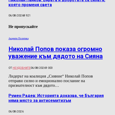
която променя света
06/08/2026
8 921
Не пропускайте
Акценти Политика
Николай Попов показа огромно
уважение към дядото на Сияна
ОТ
НЕУДОБНИТЕ
06/08/2026
9 003
Лидерът на коалиция „Сияние“ Николай Попов
отправи силно и емоционално послание на
признателност към дядото…
Румен Радев: Историята доказва, че България
няма място за антисемитизъм
06/08/2026