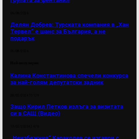
групата за фентанил
06/08/2026
Делян Добрев: Турската компания в „Хан
Тервел“ е шанс за България, а не
подарък
05/08/2026
Най-популярни
Калина Константинова спечели конкурса
за най-голям депутатски задник
28/02/2024
70 129
Защо Кирил Петков излъга за визитата
си в САЩ (Видео)
13/02/2025
42 476
„Неизбежния“ Караколев се изгаври с