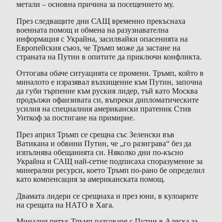
метали – основна причина за посещението му.
През следващите дни САЩ временно прекъснаха
военната помощ и обмена на разузнавателна
информация с Украйна, засилвайки опасенията на
Европейския съюз, че Тръмп може да застане на
страната на Путин в опитите да приключи конфликта.
Оттогава обаче ситуацията се промени. Тръмп, който в
миналото е изразявал възхищение към Путин, започна
да губи търпение към руския лидер, тъй като Москва
продължи офанзивата си, въпреки дипломатическите
усилия на специалния американски пратеник Стив
Уиткоф за постигане на примирие.
През април Тръмп се срещна със Зеленски във
Ватикана и обвини Путин, че „го разиграва“ без да
изпълнява обещанията си. Няколко дни по-късно
Украйна и САЩ най-сетне подписаха споразумение за
минерални ресурси, което Тръмп по-рано бе определил
като компенсация за американската помощ.
Двамата лидери се срещнаха и през юни, в кулоарите
на срещата на НАТО в Хага.
Миналия петък Тръмп разговаря с Путин в Аляска за