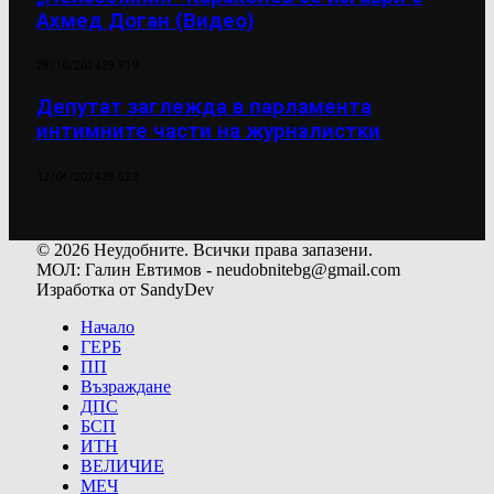
Ахмед Доган (Видео)
28/10/2024
39 719
Депутат заглежда в парламента
интимните части на журналистки
12/04/2024
39 522
© 2026 Неудобните. Всички права запазени.
МОЛ: Галин Евтимов - neudobnitebg@gmail.com
Изработка от SandyDev
Начало
ГЕРБ
ПП
Възраждане
ДПС
БСП
ИТН
ВЕЛИЧИЕ
МЕЧ