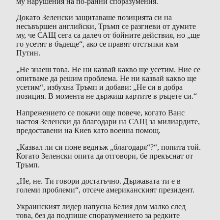
му нарушения на по-ранни споразумения.
Докато Зеленски защитаваше позицията си на
несъвършен английски, Тръмп се разгневи от думите
му, че САЩ сега са далеч от бойните действия, но „ще
го усетят в бъдеще“, ако се правят отстъпки към
Путин.
„Не знаеш това. Не ни казвай какво ще усетим. Ние се
опитваме да решим проблема. Не ни казвай какво ще
усетим“, избухна Тръмп и добави: „Не си в добра
позиция. В момента не държиш картите в ръцете си.“
Напрежението се покачи още повече, когато Ванс
настоя Зеленски да благодари на САЩ за милиардите,
предоставени на Киев като военна помощ.
„Казвал ли си поне веднъж „благодаря“?“, попита той.
Когато Зеленски опита да отговори, бе прекъснат от
Тръмп.
„Не, не. Ти говори достатъчно. Държавата ти е в
големи проблеми“, отсече американският президент.
Украинският лидер напусна Белия дом малко след
това, без да подпише споразумението за редките