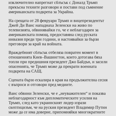
изключително напрегнат сблъсък с Доналд Тръмп
прекъсна техните разговори и постави под съмнение
американската подкрепа за Украйна.
На срещата от 28 февруари Тръмп и вицепрезидентът
Джей Ди Ванс нападнаха Зеленски на живо по
телевизията, обвинявайки го, че е неблагодарен за
американската помощ, предоставяна след руската
инвазия преди три години, и настоявайки за бързи
преговори за край на войната.
Враждебният сблъсък отбеляза повратен момент в
отношенията Киев–Вашингтон, които дотогава бяха
топли при предишния президент Джо Байдън, и засили
опасенията, че Тръмп може да прекрати военната
подкрепа на САЩ.
Сцената бързо ескалира в края на продължителна сесия
с въпроси и отговори пред медиите.
Ванс обвини Зеленски, че е „неуважителен“ и показва
неблагодарност към дипломатическите усилия на
Тръмп, след като украинският лидер изрази
скептицизъм, че на руския президент Владимир Путин
може да се има доверие, припомняйки многократните