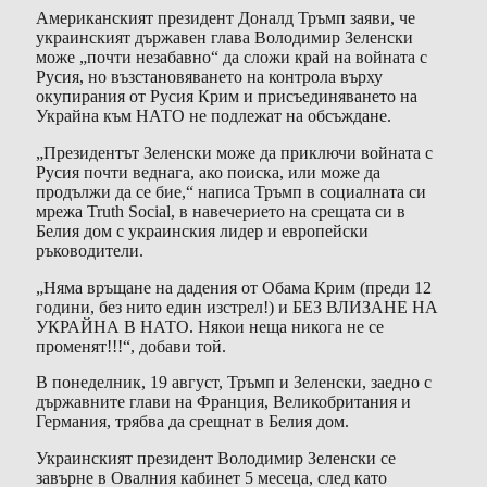
Американският президент Доналд Тръмп заяви, че
украинският държавен глава Володимир Зеленски
може „почти незабавно“ да сложи край на войната с
Русия, но възстановяването на контрола върху
окупирания от Русия Крим и присъединяването на
Украйна към НАТО не подлежат на обсъждане.
„Президентът Зеленски може да приключи войната с
Русия почти веднага, ако поиска, или може да
продължи да се бие,“ написа Тръмп в социалната си
мрежа Truth Social, в навечерието на срещата си в
Белия дом с украинския лидер и европейски
ръководители.
„Няма връщане на дадения от Обама Крим (преди 12
години, без нито един изстрел!) и БЕЗ ВЛИЗАНЕ НА
УКРАЙНА В НАТО. Някои неща никога не се
променят!!!“, добави той.
В понеделник, 19 август, Тръмп и Зеленски, заедно с
държавните глави на Франция, Великобритания и
Германия, трябва да срещнат в Белия дом.
Украинският президент Володимир Зеленски се
завърне в Овалния кабинет 5 месеца, след като