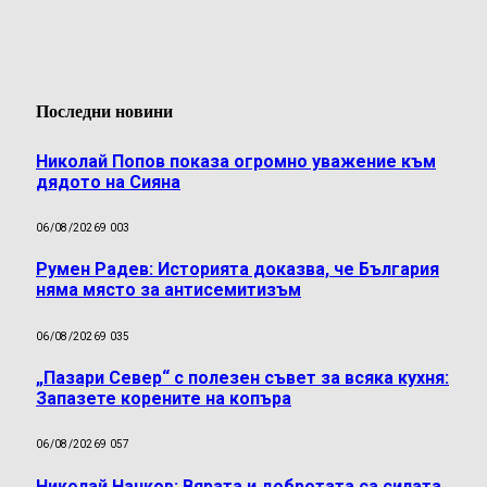
Последни новини
Николай Попов показа огромно уважение към
дядото на Сияна
06/08/2026
9 003
Румен Радев: Историята доказва, че България
няма място за антисемитизъм
06/08/2026
9 035
„Пазари Север“ с полезен съвет за всяка кухня:
Запазете корените на копъра
06/08/2026
9 057
Николай Нанков: Вярата и добротата са силата,