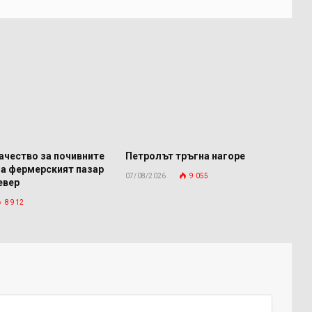
ачество за почивните
Петролът тръгна нагоре
га фермерският пазар
07/08/2026
9 055
евер
8 912