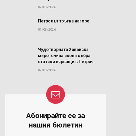
07/08/2026
Петролът тръгна нагоре
07/08/2026
Чудотворната Хавайска
мироточива икона събра
стотици вярващи в Петрич
07/08/2026
Абонирайте се за
й
нашия бюлетин
а