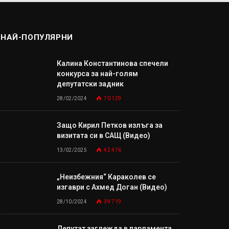
НАЙ-ПОПУЛЯРНИ
Калина Константинова спечели
конкурса за най-голям
депутатски задник
28/02/2024
70 129
Защо Кирил Петков излъга за
визитата си в САЩ (Видео)
13/02/2025
42 476
„Неизбежния“ Караколев се
изгаври с Ахмед Доган (Видео)
28/10/2024
39 719
Депутат заглежда в парламента