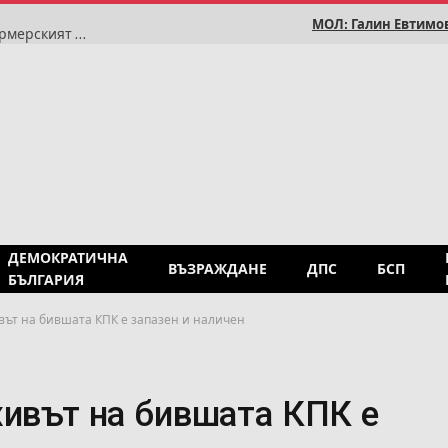
МОЛ: Галин Евтимов
Свежест и качество за почивните дни предлага фермерският пазар на Пазари Север
ДЕМОКРАТИЧНА
ВЪЗРАЖДАНЕ
ДПС
БСП
БЪЛГАРИЯ
вът на бившата КПК е запазен и наличен
хивът на бившата КПК е