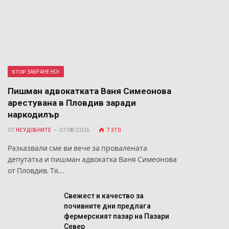
STOP ЗАБРАНЕНО!
Пишман адвокатката Ваня Симеонова
арестувана в Пловдив заради
наркодилър
ОТ
НЕУДОБНИТЕ
07/08/2026
7 370
Разказвали сме ви вече за провалената
депутатка и пишман адвокатка Ваня Симеонова
от Пловдив. Тя…
Свежест и качество за
почивните дни предлага
фермерският пазар на Пазари
Север