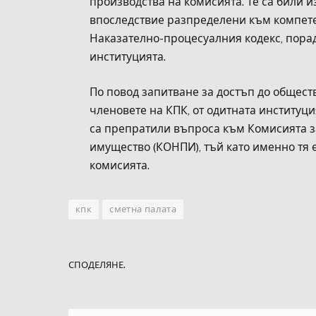
производства на комисията. Те са били 
впоследствие разпределени към компет
Наказателно-процесуалния кодекс, порад
институцията.
По повод запитване за достъп до общес
членовете на КПК, от одитната институци
са препратили въпроса към Комисията з
имущество (КОНПИ), тъй като именно тя
комисията.
кпк
сметна палата
СПОДЕЛЯНЕ.