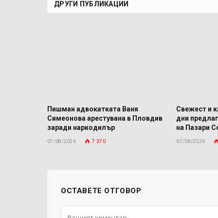
ДРУГИ ПУБЛИКАЦИИ
Пишман адвокатката Ваня
Свежест и к
Симеонова арестувана в Пловдив
дни предла
заради наркодилър
на Пазари С
07/08/2026
7 370
07/08/2026
ОСТАВЕТЕ ОТГОВОР