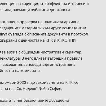
евенция на корупцията, конфликт на интереси и
а лица, заемащи публични длъжности.
извършена проверка на наличната архивна
предадените материали към други компетентни
хивът съвпада с описаните документи в протокол
, свързани с дейността на КПК и КПКОНПИ.
нява архив с общоадминистративен характер,
менклатура. В него влизат вътрешни правила,
от заседания, заповеди, административна
йността на комисията.
ктомври 2023 г. до закриването на КПК, се
 на пл. „Св. Неделя“ № 6 в София.
зполагат с неприключилите досъдебни