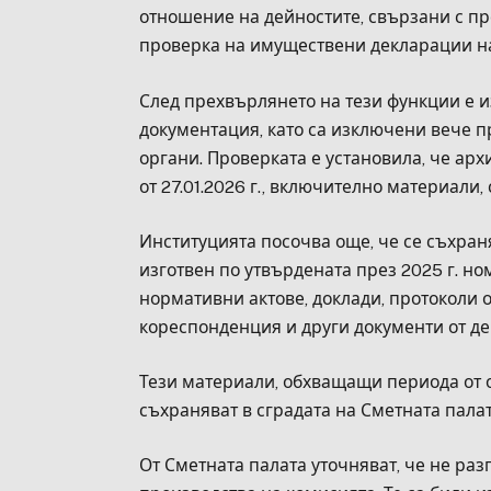
отношение на дейностите, свързани с пр
проверка на имуществени декларации н
След прехвърлянето на тези функции е 
документация, като са изключени вече 
органи. Проверката е установила, че ар
от 27.01.2026 г., включително материали
Институцията посочва още, че се съхра
изготвен по утвърдената през 2025 г. но
нормативни актове, доклади, протоколи 
кореспонденция и други документи от де
Тези материали, обхващащи периода от о
съхраняват в сградата на Сметната палата
От Сметната палата уточняват, че не ра