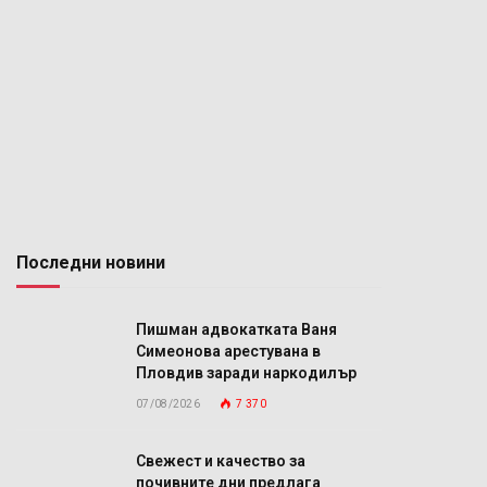
Последни новини
Пишман адвокатката Ваня
Симеонова арестувана в
Пловдив заради наркодилър
07/08/2026
7 370
Свежест и качество за
почивните дни предлага