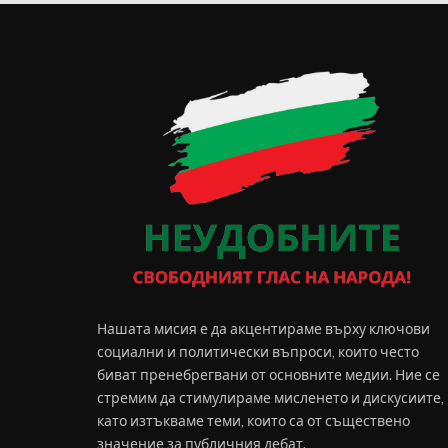
Нашата мисия е да акцентираме върху ключови
социални и политически въпроси, които често
биват пренебрегвани от основните медии. Ние се
стремим да стимулираме мисленето и дискусиите,
като изтъкваме теми, които са от съществено
значение за публичния дебат.