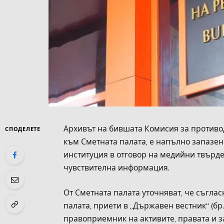
Архивът на бившата Комисия за противод
СПОДЕЛЕТЕ
към Сметната палата, е напълно запазен
институция в отговор на медийни твърд
чувствителна информация.
От Сметната палата уточняват, че съгла
палата, приети в „Държавен вестник“ (бр. 
правоприемник на активите, правата и з