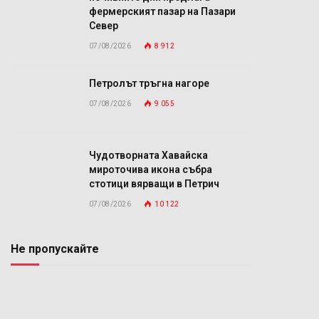
фермерският пазар на Пазари
Север
07/08/2026
8 912
Петролът тръгна нагоре
07/08/2026
9 055
Чудотворната Хавайска
мироточива икона събра
стотици вярващи в Петрич
07/08/2026
10 122
Не пропускайте