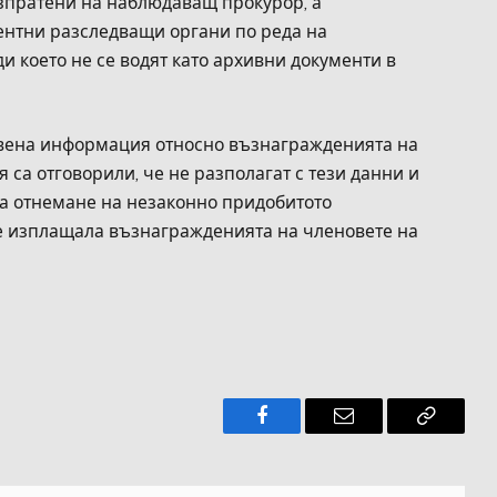
изпратени на наблюдаващ прокурор, а
ентни разследващи органи по реда на
и което не се водят като архивни документи в
твена информация относно възнагражденията на
я са отговорили, че не разполагат с тези данни и
а отнемане на незаконно придобитото
 е изплащала възнагражденията на членовете на
Facebook
Имейл
Копира
връзкат