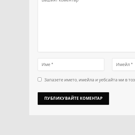
Запазете името, имейла и уебсайта ми в то