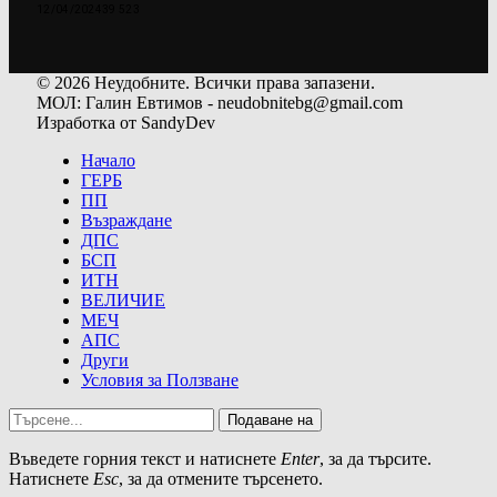
12/04/2024
39 523
© 2026 Неудобните. Всички права запазени.
МОЛ: Галин Евтимов - neudobnitebg@gmail.com
Изработка от SandyDev
Начало
ГЕРБ
ПП
Възраждане
ДПС
БСП
ИТН
ВЕЛИЧИЕ
МЕЧ
АПС
Други
Условия за Ползване
Подаване на
Въведете горния текст и натиснете
Enter
, за да търсите.
Натиснете
Esc
, за да отмените търсенето.