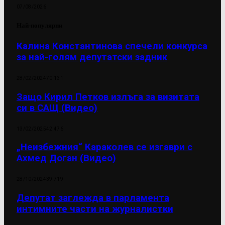
07/08/2026
Най-популярни
Калина Константинова спечели конкурса
за най-голям депутатски задник
28/02/2024
70 131
Защо Кирил Петков излъга за визитата
си в САЩ (Видео)
13/02/2025
42 476
„Неизбежния“ Караколев се изгаври с
Ахмед Доган (Видео)
28/10/2024
39 719
Депутат заглежда в парламента
интимните части на журналистки