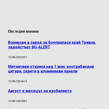
Последни новини
Взривове в завод за боеприпаси край Трявна,
задействат BG-ALERT
10/08/2026
337
Митничари откриха над 1 млн. контрабандни
цигари, скрити в алуминиеви панели
10/08/2026
419
Август е месецът на изобилието
10/08/2026
582