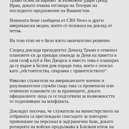
Тръмп осмисля вариант за възможни удари срещу
Иран, докато очаква отговора на Техеран на
последното предложение на Вашингтон.
Новината беше съобщена от CBS News и други
американски медии, които се позоваха на доклад от
петък.
На този етап не е било взето окончателно решение.
Според доклада президентът Доналд Тръмп е отменил
плановете си да прекара уикенда за Деня на паметта в
своя голф клуб в Ню Джърси и вместо това е планирал
да се върне в Белия дом поради това, което е описал
като „обстоятелства, свързани с правителството“.
Няколко служители на американските военни и
разузнавателни служби също така са променили или
отменили плановете си за празниците, докато
официалните лица са се подготвяли за възможността
от подновяване на конфликта.
Докладът посочва, че служители на министерството на
отбраната са преглеждали списъците за повторно
привикване на персонал в задгранични бази, докато
ротацията на войски продължава в Близкия изток на