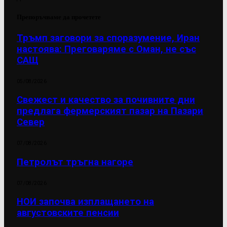
Препоръчваме да прочетете
Тръмп заговори за споразумение, Иран
настоява: Преговаряме с Оман, не със
САЩ
05/08/2026
Свежест и качество за почивните дни
предлага фермерският пазар на Пазари
Север
07/08/2026
Петролът тръгна нагоре
07/08/2026
НОИ започва изплащането на
августовските пенсии