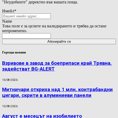
"Неудобните" директно във вашата поща.
Имейл
*
Name
Това поле е за целите на валидирането и трябва да остане
непроменено.
Горещи новини
Взривове в завод за боеприпаси край Трявна,
задействат BG-ALERT
10/08/2026
Митничари откриха над 1 млн. контрабандни
цигари, скрити в алуминиеви панели
10/08/2026
Август е месецът на изобилието