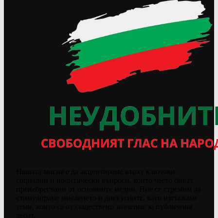
Нашата мисия е да акцентираме върху ключови
социални и политически въпроси, които често биват
пренебрегвани от основните медии. Ние се стремим да
стимулираме мисленето и дискусиите, като изтъкваме
теми, които са от съществено значение за публичния
дебат.