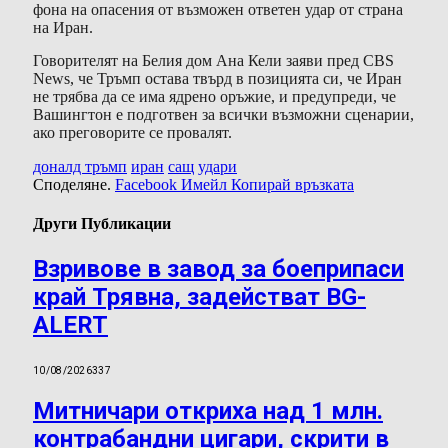
фона на опасения от възможен ответен удар от страна
на Иран.
Говорителят на Белия дом Ана Кели заяви пред CBS
News, че Тръмп остава твърд в позицията си, че Иран
не трябва да се има ядрено оръжие, и предупреди, че
Вашингтон е подготвен за всички възможни сценарии,
ако преговорите се провалят.
доналд тръмп
иран
сащ
удари
Споделяне.
Facebook
Имейл
Копирай връзката
Други Публикации
Взривове в завод за боеприпаси
край Трявна, задействат BG-
ALERT
10/08/2026
337
Митничари откриха над 1 млн.
контрабандни цигари, скрити в