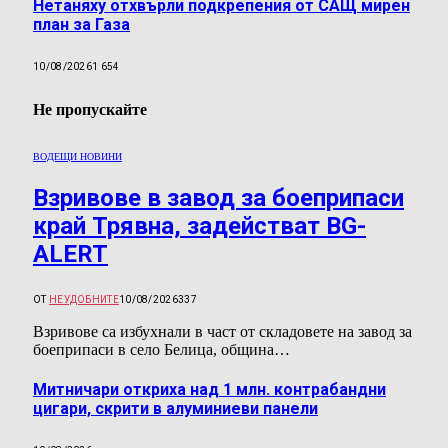
Нетаняху отхвърли подкрепения от САЩ мирен
план за Газа
10/08/2026
1 654
Не пропускайте
ВОДЕЩИ НОВИНИ
Взривове в завод за боеприпаси
край Трявна, задействат BG-
ALERT
ОТ
НЕУДОБНИТЕ
10/08/2026
337
Взривове са избухнали в част от складовете на завод за
боеприпаси в село Белица, община…
Митничари откриха над 1 млн. контрабандни
цигари, скрити в алуминиеви панели