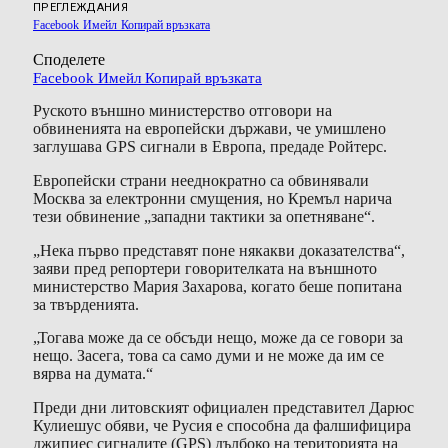
ПРЕГЛЕЖДАНИЯ
Facebook
Имейл
Копирай връзката
Споделете
Facebook
Имейл
Копирай връзката
Руското външно министерство отговори на
обвиненията на европейски държави, че умишлено
заглушава GPS сигнали в Европа, предаде Ройтерс.
Европейски страни нееднократно са обвинявали
Москва за електронни смущения, но Кремъл нарича
тези обвинение „западни тактики за опетняване“.
„Нека първо представят поне някакви доказателства“,
заяви пред репортери говорителката на външното
министерство Мария Захарова, когато беше попитана
за твърденията.
„Тогава може да се обсъди нещо, може да се говори за
нещо. Засега, това са само думи и не може да им се
вярва на думата.“
Преди дни литовският официален представител Дарюс
Кулиешус обяви, че Русия е способна да фалшифицира
джипиес сигналите (GPS) дълбоко на територията на