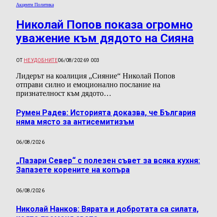
Акценти Политика
Николай Попов показа огромно
уважение към дядото на Сияна
ОТ
НЕУДОБНИТЕ
06/08/2026
9 003
Лидерът на коалиция „Сияние“ Николай Попов
отправи силно и емоционално послание на
признателност към дядото…
Румен Радев: Историята доказва, че България
няма място за антисемитизъм
06/08/2026
„Пазари Север“ с полезен съвет за всяка кухня:
Запазете корените на копъра
06/08/2026
Николай Нанков: Вярата и добротата са силата,