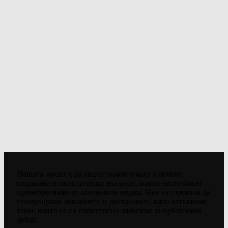
Нашата мисия е да акцентираме върху ключови
социални и политически въпроси, които често биват
пренебрегвани от основните медии. Ние се стремим да
стимулираме мисленето и дискусиите, като изтъкваме
теми, които са от съществено значение за публичния
дебат.