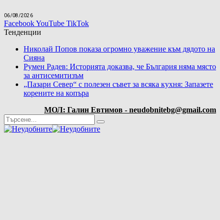
06/08/2026
Facebook
YouTube
TikTok
Тенденции
Николай Попов показа огромно уважение към дядото на
Сияна
Румен Радев: Историята доказва, че България няма място
за антисемитизъм
„Пазари Север“ с полезен съвет за всяка кухня: Запазете
корените на копъра
МОЛ: Галин Евтимов - neudobnitebg@gmail.com