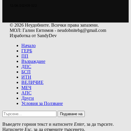
12/04/2024
39 522
© 2026 Неудобните. Всички права запазени.
МОЛ: Галин Евтимов - neudobnitebg@gmail.com
Изработка от SandyDev
Начало
ГЕРБ
ПП
Възраждане
ДПС
БСП
ИТН
ВЕЛИЧИЕ
МЕЧ
АПС
Други
Условия за Ползване
Подаване на
Въведете горния текст и натиснете
Enter
, за да търсите.
Натиснете
Esc
, за да отмените търсенето.