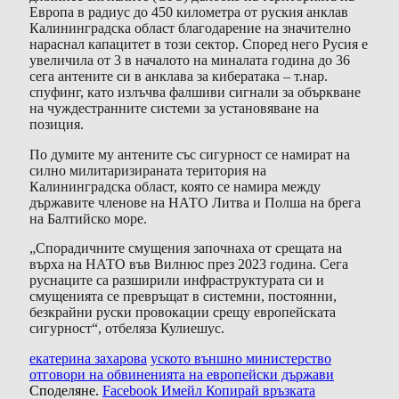
Европа в радиус до 450 километра от руския анклав
Калининградска област благодарение на значително
нараснал капацитет в този сектор. Според него Русия е
увеличила от 3 в началото на миналата година до 36
сега антените си в анклава за кибератака – т.нар.
спуфинг, като излъчва фалшиви сигнали за объркване
на чуждестранните системи за установяване на
позиция.
По думите му антените със сигурност се намират на
силно милитаризираната територия на
Калининградска област, която се намира между
държавите членове на НАТО Литва и Полша на брега
на Балтийско море.
„Спорадичните смущения започнаха от срещата на
върха на НАТО във Вилнюс през 2023 година. Сега
руснаците са разширили инфраструктурата си и
смущенията се превръщат в системни, постоянни,
безкрайни руски провокации срещу европейската
сигурност“, отбеляза Кулиешус.
екатерина захарова
уското външно министерство
отговори на обвиненията на европейски държави
Споделяне.
Facebook
Имейл
Копирай връзката