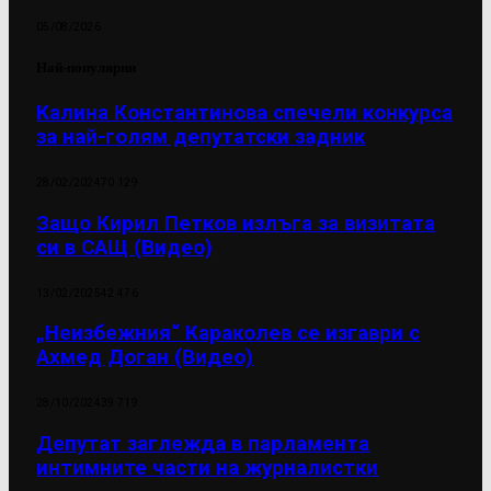
05/08/2026
Най-популярни
Калина Константинова спечели конкурса
за най-голям депутатски задник
28/02/2024
70 129
Защо Кирил Петков излъга за визитата
си в САЩ (Видео)
13/02/2025
42 476
„Неизбежния“ Караколев се изгаври с
Ахмед Доган (Видео)
28/10/2024
39 719
Депутат заглежда в парламента
интимните части на журналистки