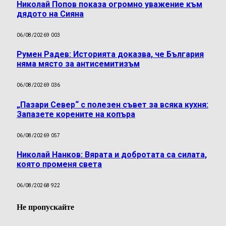
Николай Попов показа огромно уважение към
дядото на Сияна
06/08/2026
9 003
Румен Радев: Историята доказва, че България
няма място за антисемитизъм
06/08/2026
9 036
„Пазари Север“ с полезен съвет за всяка кухня:
Запазете корените на копъра
06/08/2026
9 057
Николай Нанков: Вярата и добротата са силата,
която променя света
06/08/2026
8 922
Не пропускайте