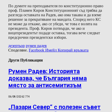
По думите на преподавателя по конституционно право
проф. Пламен Киров Конституционният съд трябва да
разгледа оставката на Радев, ако има такава и да вземе
решение за прекратяване на мандата. Според него КС
не може да откаже, ако се убеди, че това е волята на
президента. Проф. Киров потвърди, че ако и
вицепрезидентът подаде оставка, тогава вече следват
предсрочни президентски избори.
дезертьор
румен радев
Споделяне.
Facebook
Имейл
Копирай връзката
Други Публикации
Румен Радев: Историята
доказва, че България няма
място за антисемитизъм
06/08/2026
2 774
„Пазари Север“ с полезен съвет