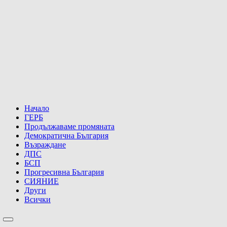
Начало
ГЕРБ
Продължаваме промяната
Демократична България
Възраждане
ДПС
БСП
Прогресивна България
СИЯНИЕ
Други
Всички