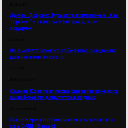
05/08/2026
Делян Добрев: Турската компания в „Хан
Тервел“ е шанс за България, а не
подарък
05/08/2026
На 4 август светът отбелязва рождения
ден на шампанското
04/08/2026
Най-популярни
Калина Константинова спечели конкурса
за най-голям депутатски задник
28/02/2024
70 128
Защо Кирил Петков излъга за визитата
си в САЩ (Видео)