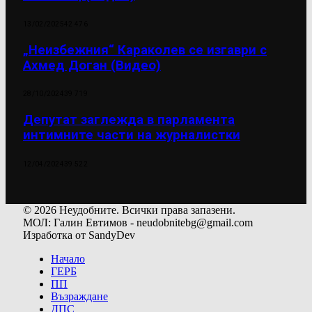
13/02/2025
42 476
„Неизбежния“ Караколев се изгаври с
Ахмед Доган (Видео)
28/10/2024
39 719
Депутат заглежда в парламента
интимните части на журналистки
12/04/2024
39 522
© 2026 Неудобните. Всички права запазени.
МОЛ: Галин Евтимов - neudobnitebg@gmail.com
Изработка от SandyDev
Начало
ГЕРБ
ПП
Възраждане
ДПС