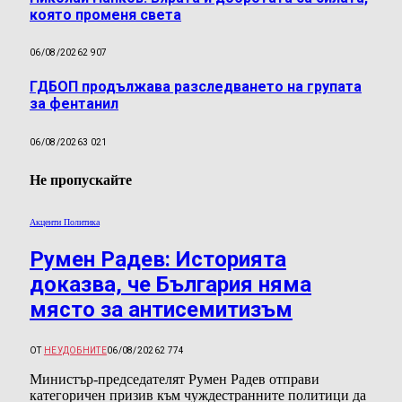
която променя света
06/08/2026
2 907
ГДБОП продължава разследването на групата
за фентанил
06/08/2026
3 021
Не пропускайте
Акценти Политика
Румен Радев: Историята
доказва, че България няма
място за антисемитизъм
ОТ
НЕУДОБНИТЕ
06/08/2026
2 774
Министър-председателят Румен Радев отправи
категоричен призив към чуждестранните политици да