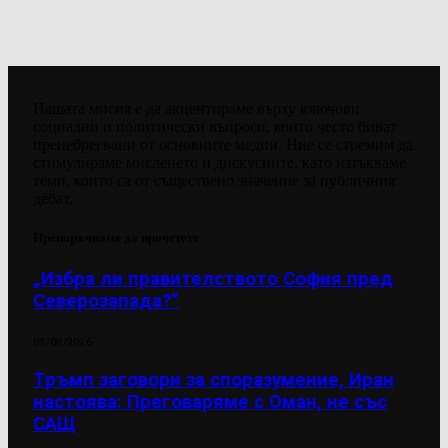
Нашата мисия е да акцентираме върху ключови
социални и политически въпроси, които често биват
пренебрегвани от основните медии. Ние се стремим да
стимулираме мисленето и дискусиите, като изтъкваме
теми, които са от съществено значение за публичния
дебат.
Препоръчваме да прочетете
„Избра ли правителството София пред
Северозапада?“
03/08/2026
Тръмп заговори за споразумение, Иран
настоява: Преговаряме с Оман, не със
САЩ