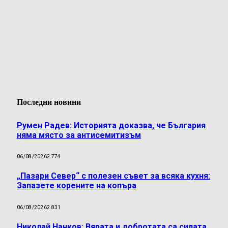
Последни новини
Румен Радев: Историята доказва, че България
няма място за антисемитизъм
06/08/2026
2 774
„Пазари Север“ с полезен съвет за всяка кухня:
Запазете корените на копъра
06/08/2026
2 831
Николай Нанков: Вярата и добротата са силата,