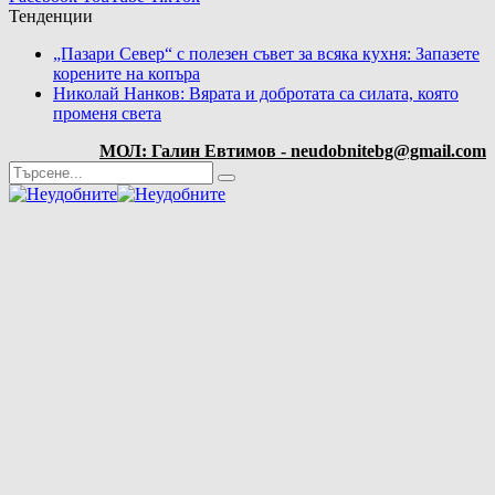
Тенденции
„Пазари Север“ с полезен съвет за всяка кухня: Запазете
корените на копъра
Николай Нанков: Вярата и добротата са силата, която
променя света
МОЛ: Галин Евтимов - neudobnitebg@gmail.com