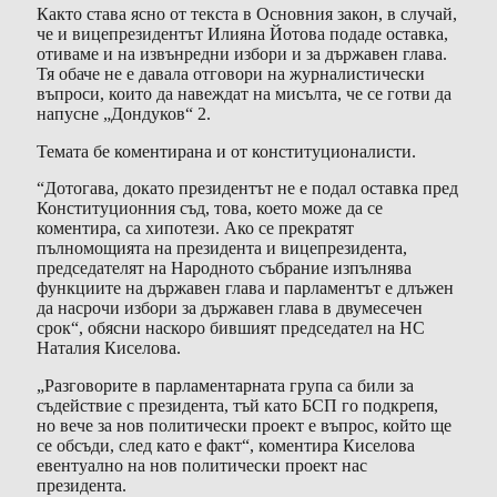
Както става ясно от текста в Основния закон, в случай,
че и вицепрезидентът Илияна Йотова подаде оставка,
отиваме и на извънредни избори и за държавен глава.
Тя обаче не е давала отговори на журналистически
въпроси, които да навеждат на мисълта, че се готви да
напусне „Дондуков“ 2.
Темата бе коментирана и от конституционалисти.
“Дотогава, докато президентът не е подал оставка пред
Конституционния съд, това, което може да се
коментира, са хипотези. Ако се прекратят
пълномощията на президента и вицепрезидента,
председателят на Народното събрание изпълнява
функциите на държавен глава и парламентът е длъжен
да насрочи избори за държавен глава в двумесечен
срок“, обясни наскоро бившият председател на НС
Наталия Киселова.
„Разговорите в парламентарната група са били за
съдействие с президента, тъй като БСП го подкрепя,
но вече за нов политически проект е въпрос, който ще
се обсъди, след като е факт“, коментира Киселова
евентуално на нов политически проект нас
президента.