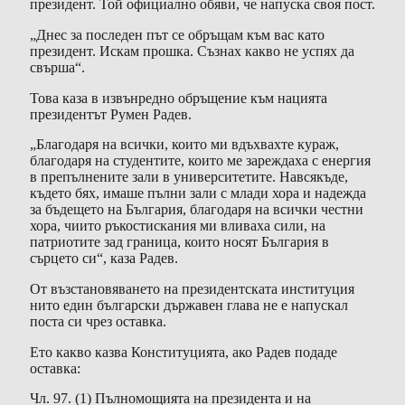
президент. Той официално обяви, че напуска своя пост.
„Днес за последен път се обръщам към вас като
президент. Искам прошка. Съзнах какво не успях да
свърша“.
Това каза в извънредно обръщение към нацията
президентът Румен Радев.
„Благодаря на всички, които ми вдъхвахте кураж,
благодаря на студентите, които ме зареждаха с енергия
в препълнените зали в университетите. Навсякъде,
където бях, имаше пълни зали с млади хора и надежда
за бъдещето на България, благодаря на всички честни
хора, чиито ръкостискания ми вливаха сили, на
патриотите зад граница, които носят България в
сърцето си“, каза Радев.
От възстановяването на президентската институция
нито един български държавен глава не е напускал
поста си чрез оставка.
Ето какво казва Конституцията, ако Радев подаде
оставка:
Чл. 97. (1) Пълномощията на президента и на