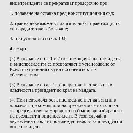
вицепрезидента се прекратяват предсрочно при:
1. подаване на оставка пред Конституционния съд;
2. трайна невъзможност да изпълняват правомощията
си поради тежко заболяване;
3. при условията на чл. 103;
4. смърт.
(2) В случаите на т. 1 и 2 пълномощията на президента
и вицепрезидента се прекратяват с установяване от
Конституционния съд на посочените в тях
обстоятелства.
(3) В случаите на ал. 1 вицепрезидентът встъпва в
длъжността президент до края на мандата.
(4) При невъзможност вицепрезидентът да встъпи в
длъжност правомощията на президента се изпълняват
от председателя на Народното събрание до избирането
на президент и вицепрезидент. В този случай в
двумесечен срок се произвеждат избори за президент и
вицепрезидент.