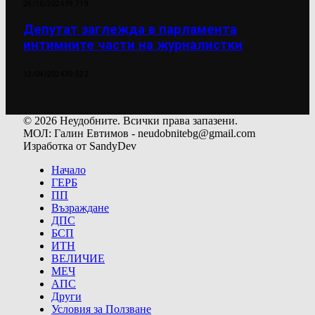
28/10/2024
39 719
Депутат заглежда в парламента
интимните части на журналистки
12/04/2024
39 522
© 2026 Неудобните. Всички права запазени.
МОЛ: Галин Евтимов - neudobnitebg@gmail.com
Изработка от SandyDev
Начало
ГЕРБ
ПП
Възраждане
ДПС
БСП
ИТН
ВЕЛИЧИЕ
МЕЧ
АПС
Други
Условия за Ползване