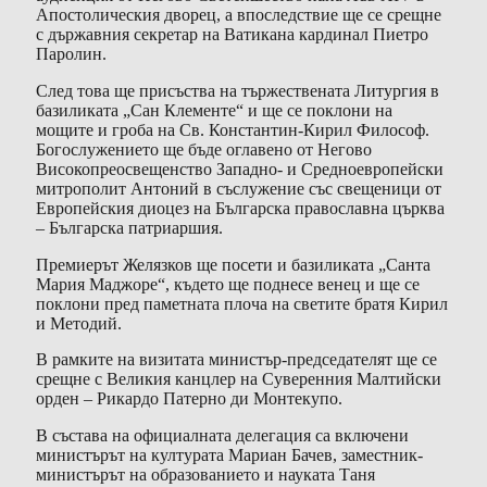
Апостолическия дворец, а впоследствие ще се срещне
с държавния секретар на Ватикана кардинал Пиетро
Паролин.
След това ще присъства на тържествената Литургия в
базиликата „Сан Клементе“ и ще се поклони на
мощите и гроба на Св. Константин-Кирил Философ.
Богослужението ще бъде оглавено от Негово
Високопреосвещенство Западно- и Средноевропейски
митрополит Антоний в съслужение със свещеници от
Европейския диоцез на Българска православна църква
– Българска патриаршия.
Премиерът Желязков ще посети и базиликата „Санта
Мария Маджоре“, където ще поднесе венец и ще се
поклони пред паметната плоча на светите братя Кирил
и Методий.
В рамките на визитата министър-председателят ще се
срещне с Великия канцлер на Суверенния Малтийски
орден – Рикардо Патерно ди Монтекупо.
В състава на официалната делегация са включени
министърът на културата Мариан Бачев, заместник-
министърът на образованието и науката Таня