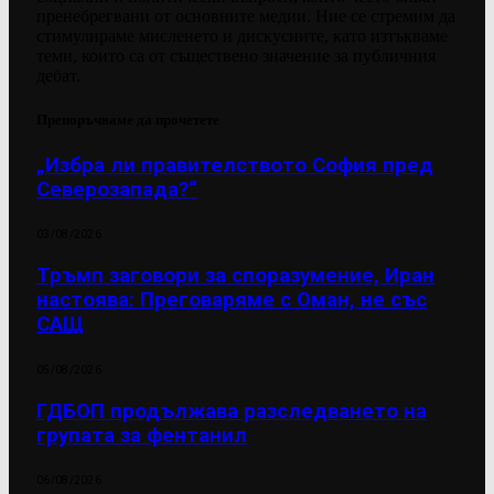
пренебрегвани от основните медии. Ние се стремим да
стимулираме мисленето и дискусиите, като изтъкваме
теми, които са от съществено значение за публичния
дебат.
Препоръчваме да прочетете
„Избра ли правителството София пред
Северозапада?“
03/08/2026
Тръмп заговори за споразумение, Иран
настоява: Преговаряме с Оман, не със
САЩ
05/08/2026
ГДБОП продължава разследването на
групата за фентанил
06/08/2026