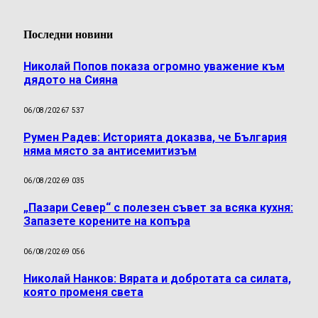
Последни новини
Николай Попов показа огромно уважение към
дядото на Сияна
06/08/2026
7 537
Румен Радев: Историята доказва, че България
няма място за антисемитизъм
06/08/2026
9 035
„Пазари Север“ с полезен съвет за всяка кухня:
Запазете корените на копъра
06/08/2026
9 056
Николай Нанков: Вярата и добротата са силата,
която променя света