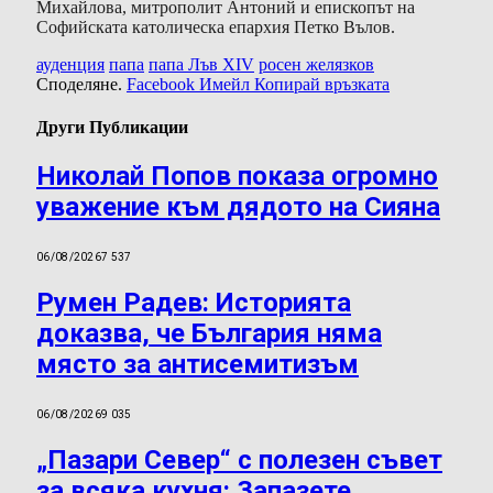
Михайлова, митрополит Антоний и епископът на
Софийската католическа епархия Петко Вълов.
ауденция
папа
папа Лъв XIV
росен желязков
Споделяне.
Facebook
Имейл
Копирай връзката
Други Публикации
Николай Попов показа огромно
уважение към дядото на Сияна
06/08/2026
7 537
Румен Радев: Историята
доказва, че България няма
място за антисемитизъм
06/08/2026
9 035
„Пазари Север“ с полезен съвет
за всяка кухня: Запазете