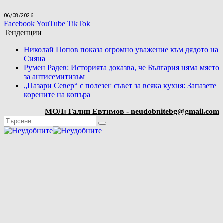
06/08/2026
Facebook
YouTube
TikTok
Тенденции
Николай Попов показа огромно уважение към дядото на
Сияна
Румен Радев: Историята доказва, че България няма място
за антисемитизъм
„Пазари Север“ с полезен съвет за всяка кухня: Запазете
корените на копъра
МОЛ: Галин Евтимов - neudobnitebg@gmail.com