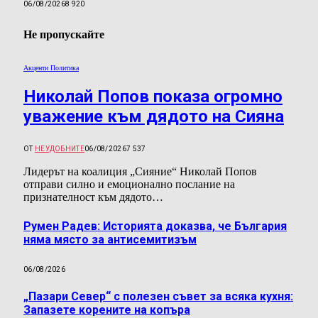
06/08/2026
8 920
Не пропускайте
Акценти Политика
Николай Попов показа огромно
уважение към дядото на Сияна
ОТ
НЕУДОБНИТЕ
06/08/2026
7 537
Лидерът на коалиция „Сияние“ Николай Попов
отправи силно и емоционално послание на
признателност към дядото…
Румен Радев: Историята доказва, че България
няма място за антисемитизъм
06/08/2026
„Пазари Север“ с полезен съвет за всяка кухня:
Запазете корените на копъра