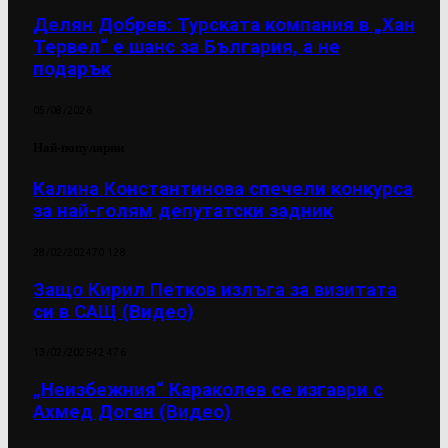
Делян Добрев: Турската компания в „Хан
Тервел“ е шанс за България, а не
подарък
05/08/2026
Най-популярни
Калина Константинова спечели конкурса
за най-голям депутатски задник
28/02/2024
70 128
Защо Кирил Петков излъга за визитата
си в САЩ (Видео)
13/02/2025
42 476
„Неизбежния“ Караколев се изгаври с
Ахмед Доган (Видео)