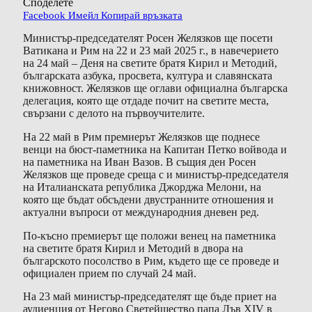
Споделете
Facebook
Имейл
Копирай връзката
Министър-председателят Росен Желязков ще посети
Ватикана и Рим на 22 и 23 май 2025 г., в навечерието
на 24 май – Деня на светите братя Кирил и Методий,
българската азбука, просвета, култура и славянската
книжовност. Желязков ще оглави официална българска
делегация, която ще отдаде почит на светите места,
свързани с делото на първоучителите.
На 22 май в Рим премиерът Желязков ще поднесе
венци на бюст-паметника на Капитан Петко войвода и
на паметника на Иван Вазов. В същия ден Росен
Желязков ще проведе среща с и министър-председателя
на Италианската република Джорджа Мелони, на
която ще бъдат обсъдени двустранните отношения и
актуални въпроси от международния дневен ред.
По-късно премиерът ще положи венец на паметника
на светите братя Кирил и Методий в двора на
българското посолство в Рим, където ще се проведе и
официален прием по случай 24 май.
На 23 май министър-председателят ще бъде приет на
аудиенция от Негово Светейшество папа Лъв XIV в