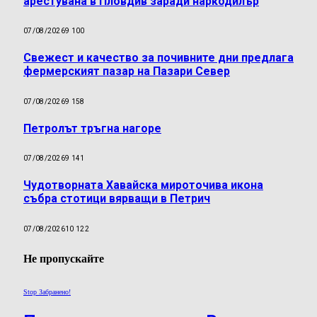
арестувана в Пловдив заради наркодилър
07/08/2026
9 100
Свежест и качество за почивните дни предлага
фермерският пазар на Пазари Север
07/08/2026
9 158
Петролът тръгна нагоре
07/08/2026
9 141
Чудотворната Хавайска мироточива икона
събра стотици вярващи в Петрич
07/08/2026
10 122
Не пропускайте
Stop Забранено!