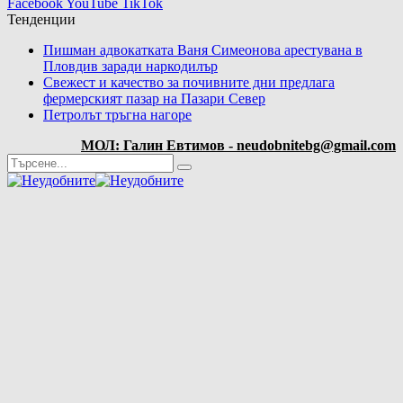
Facebook
YouTube
TikTok
Тенденции
Пишман адвокатката Ваня Симеонова арестувана в
Пловдив заради наркодилър
Свежест и качество за почивните дни предлага
фермерският пазар на Пазари Север
Петролът тръгна нагоре
МОЛ: Галин Евтимов - neudobnitebg@gmail.com