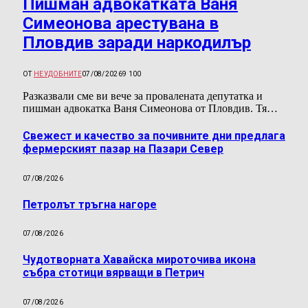
Пишман адвокатката Ваня
Симеонова арестувана в
Пловдив заради наркодилър
ОТ
НЕУДОБНИТЕ
07/08/2026
9 100
Разказвали сме ви вече за провалената депутатка и
пишман адвокатка Ваня Симеонова от Пловдив. Тя…
Свежест и качество за почивните дни предлага
фермерският пазар на Пазари Север
07/08/2026
Петролът тръгна нагоре
07/08/2026
Чудотворната Хавайска мироточива икона
събра стотици вярващи в Петрич
07/08/2026