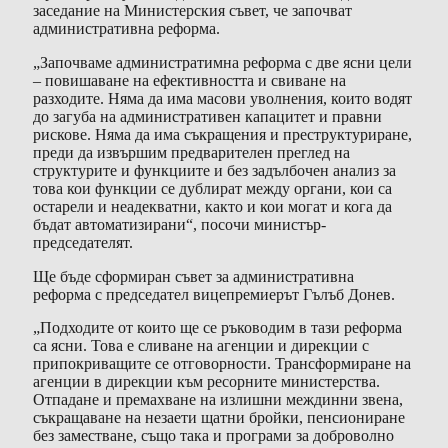
заседание на Министерския съвет, че започват
административна реформа.
„Започваме администратимна реформа с две ясни цели
– повишаване на ефективността и свиване на
разходите. Няма да има масови уволнения, които водят
до загуба на административен капацитет и правни
рискове. Няма да има съкращения и преструктуриране,
преди да извършим предварителен преглед на
структурите и функциите и без задълбочен анализ за
това кои функции се дублират между органи, кои са
остарели и неадекватни, както и кои могат и кога да
бъдат автоматизирани“, посочи министър-
председателят.
Ще бъде сформиран съвет за административна
реформа с председател вицепремиерът Гълъб Донев.
„Подходите от които ще се ръководим в тази реформа
са ясни. Това е сливане на агенции и дирекции с
припокриващите се отговорности. Трансформиране на
агенции в дирекции към ресорните министерства.
Отпадане и премахване на излишни междинни звена,
съкращаване на незаети щатни бройки, пенсиониране
без заместване, също така и програми за доброволно