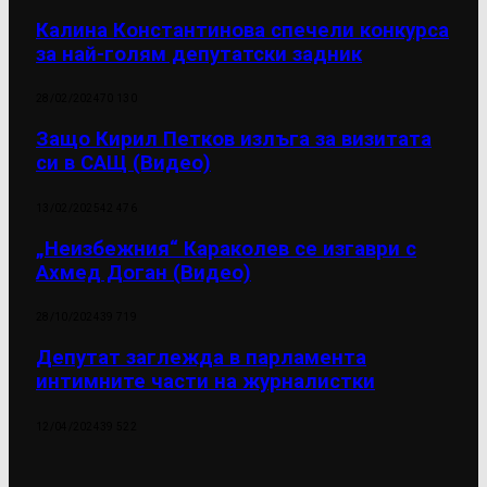
Калина Константинова спечели конкурса
за най-голям депутатски задник
28/02/2024
70 130
Защо Кирил Петков излъга за визитата
си в САЩ (Видео)
13/02/2025
42 476
„Неизбежния“ Караколев се изгаври с
Ахмед Доган (Видео)
28/10/2024
39 719
Депутат заглежда в парламента
интимните части на журналистки
12/04/2024
39 522