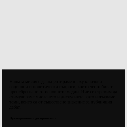
Нашата мисия е да акцентираме върху ключови
социални и политически въпроси, които често биват
пренебрегвани от основните медии. Ние се стремим да
стимулираме мисленето и дискусиите, като изтъкваме
теми, които са от съществено значение за публичния
дебат.
Препоръчваме да прочетете