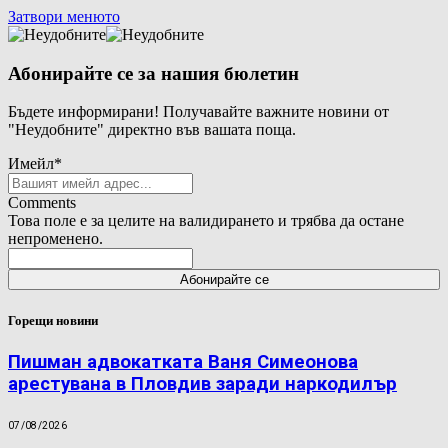
Затвори менюто
Абонирайте се за нашия бюлетин
Бъдете информирани! Получавайте важните новини от
"Неудобните" директно във вашата поща.
Имейл
*
Comments
Това поле е за целите на валидирането и трябва да остане
непроменено.
Горещи новини
Пишман адвокатката Ваня Симеонова
арестувана в Пловдив заради наркодилър
07/08/2026