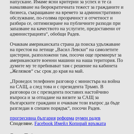
напускане. Имаме ясни критерии за успех и те са
намаляване на бюрократичната тежест за гражданите и
бизнеса, съкращаване на времето за административно
обслужване, по-голяма прозрачност и отчетност и
разбира се, оптимизиране на публичните разходи при
запазване на качеството на услугите, предоставени от
администрацията“, обобщи Радев.
Очаквам американската страна да поиска удължаване
на престоя на летище „Васил Левски“ на самолетите
цистерни, разположени там, посочи още премиерът за
американските военни машини на наша територия. По
думите му те пребивават там с решение на кабинета
„Желязков“ със срок до края на май.
„Проведох телефонен разговор с министъра на война
на САЩ, а след това и с президента Тръмп. В
разговора си с президента поставих настойчиво
въпроса и за отпадане на визите за САЩ за
българските граждани и очаквам този въпрос да бъде
разгледан в спешен порядък“, посочи Радев.
прогресивна българия
реформа
румен радев
Споделяне.
Facebook
Имейл
Копирай връзката