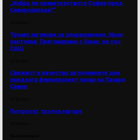
„Избра ли правителството София пред
Северозапада?“
03/08/2026
Тръмп заговори за споразумение, Иран
настоява: Преговаряме с Оман, не със
САЩ
05/08/2026
Свежест и качество за почивните дни
предлага фермерският пазар на Пазари
Север
07/08/2026
Петролът тръгна нагоре
07/08/2026
Най-популярни